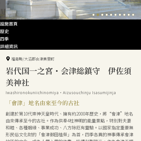
設施首頁
歴史
四季
詳細資訊
福島縣/大沼郡会津美里町
岩代国一之宮・会津総鎮守 伊佐須
美神社
Iwashironokuniichinomiya・Aizusouchinju Isasumijinja
「會津」地名由來至今的古社
創建於第10代崇神天皇時代、擁有約2000年歷史，將“會津”地名
由來傳承至今的古社。作為供奉4柱神明的能量景點，特別對夫妻
和睦、各種姻緣、事業成功、八方除厄有靈驗。以國家指定重要無
形民俗文化財的「會津御田植祭」為首，四季各異的神事傳承會津