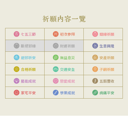
七五三節
初次參拜
姻緣祈願
斷絕邪緣
財運祈願
生意興隆
避邪祈安
無益息災
安產祈願
合格祈願
交通安全
子嗣祈願
藝能成就
戀愛成就
五穀豐收
家宅平安
學業成就
病痛平安