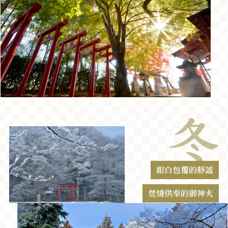
銀白包覆的靜謐
焚燒供奉的御神火