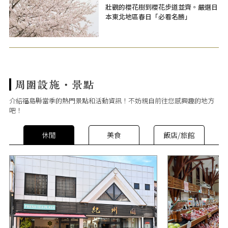
壯觀的櫻花樹到櫻花步道並齊。嚴選日
本東北地區春日「必看名勝」
介紹福島縣當季的熱門景點和活動資訊！不妨親自前往您感興趣的地方
吧！
休閒
美食
飯店/旅館