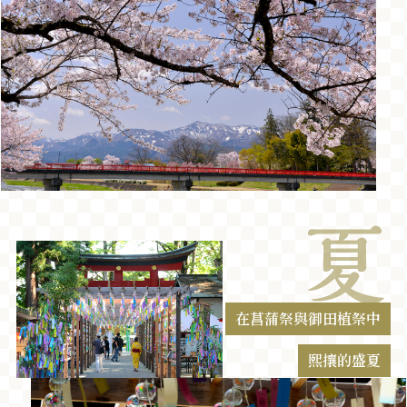
在菖蒲祭與御田植祭中
熙攘的盛夏