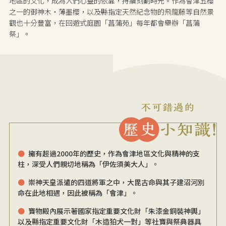
地區的文化，成為人們心靈的依靠，持續刻劃時光。作為會津五櫻
之一的御神木・薄墨櫻，以及縣指定天然紀念物的飛龍藤等自然景
觀也十分豐富，在回遊式庭園「菖蒲苑」每年都會舉辦「菖蒲
祭」。
擁有超過2000年的歷史，作為會津地區文化與精神的支
柱，深受人們親切地稱為「伊佐須美大人」。
崇神天皇派遣的四道將軍之中，大毘古命與其子建沼河別
命在此地相遇，因此被稱為「會津」。
寶物殿內展示著國家指定重要文化財「朱漆金銅裝神輿」
以及縣指定重要文化財「木造狛犬一對」等社寶與祭典器具