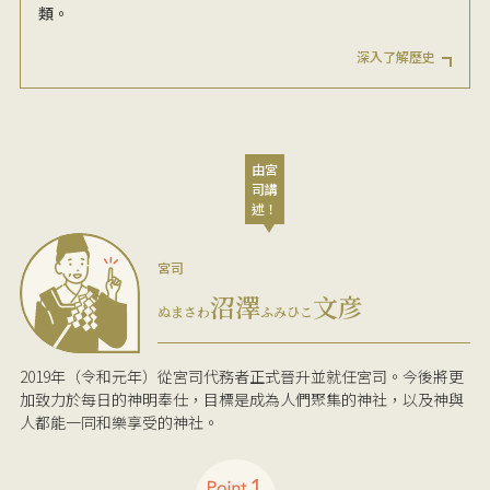
類。
深入了解歷史
由宮
司講
述！
宮司
沼澤
文彦
ぬまさわ
ふみひこ
2019年（令和元年）從宮司代務者正式晉升並就任宮司。今後將更
加致力於每日的神明奉仕，目標是成為人們聚集的神社，以及神與
人都能一同和樂享受的神社。