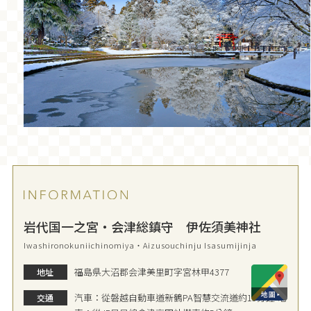
岩代国一之宮・会津総鎮守 伊佐須美神社
Iwashironokuniichinomiya・Aizusouchinju Isasumijinja
福島県大沼郡会津美里町字宮林甲4377
地址
汽車：從磐越自動車道新鶴PA智慧交流道約15分鐘 電
交通