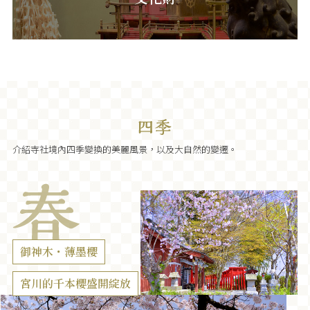
介紹寺社境內四季變換的美麗風景，以及大自然的變遷。
御神木・薄墨櫻
宮川的千本櫻盛開綻放