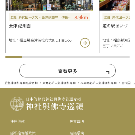
8.9km
岩代国一之宮・会津総鎮守 伊佐須美神社
距離
距離
会津 紀州園
道の駅あいづ 
地址：福島縣会津若松市大町1丁目1-55
地址：福島縣河沼郡
五丁ノ目78-1
查看更多
旅色神社和寺廟巡禮特輯
東北必訪人氣神社和寺廟
福島縣必訪人氣神社和寺廟
岩代国一
使用條款
免責聲明
隱私權保護政策
建議環境