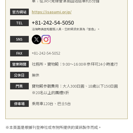
車：從JR只見線會津高田站搭車約5分鐘
https://isasumi.or.jp/
官方網站
+81-242-54-5050
TEL
洽詢時請告知服務人員，您的資訊來源為「旅色」。
SNS
+81-242-54-5052
FAX
社務所・寶物殿：9:00～16:00※參拜可24小時進行
營業時間
無休
公休日
寶物殿參觀費用：大人300日圓、18歲以下150日圓
門票
※20名以上的團體9折
乘用車120台、巴士5台
停車場
※本頁面是根據刊登神社或寺院所提供的資訊製作而成。