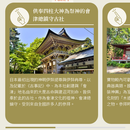
供奉四柱大神為祭神的會
津總鎮守古社
日本最初出現的神明伊弉諾尊與伊弉冉尊，以
寶物殿內可
及記載於《古事記》中、為本社創建與「會
典器具類。
津」地名由來的大毘古命與建沼河別命，皆供
裝神輿」為
奉於此的古社。作為會津文化的祖神、會津總
化財的「木
鎮守，受到來自全國許多人的參拜。
之物。參拜