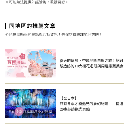
※可能無法提供外語洽詢，敬請見諒。
介紹福島縣季節景點與活動資訊！去探訪有興趣的地方吧！
春天的福島・中通地區自駕之旅！絕對
想造訪的10大櫻花名所與周邊推薦美食
【全日本】
只有冬季才能遇見的夢幻絕景──精選
29處必訪觀光景點