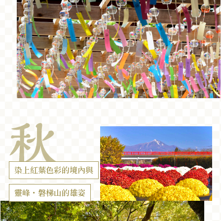
染上紅葉色彩的境內與
靈峰・磐梯山的雄姿