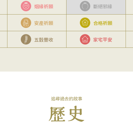
姻緣祈願
斷絕邪緣
安產祈願
合格祈願
五穀豐收
家宅平安
追尋過去的故事