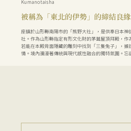
Kumanotaisha
被稱為「東北的伊勢」的締結良緣
座鎮於山形縣南陽市的「熊野大社」，是供奉日本神
社。作為山形縣指定有形文化財的茅葺屋頂拜殿，作
若能在本殿背面隱藏的雕刻中找到「三隻兔子」，據
情。境內瀰漫著傳統與現代感性融合的獨特氛圍。忘