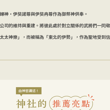
婦神・伊奘諾尊與伊奘冉尊作為御祭神供奉。
公司的維持與重建。將彼此處於對立關係的武將們一同
太太神樂」，而被稱為「東北的伊勢」，作為聖地受到
由神官講述！