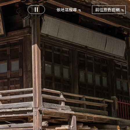
前往旅色官網
依地區搜尋