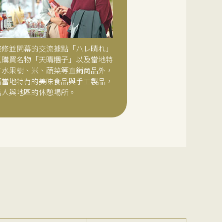
整修並開幕的交流據點「ハレ晴れ」
以購買名物「天晴糰子」以及當地特
了水果樹、米、蔬菜等直銷商品外，
著當地特有的美味食品與手工製品，
結人與地區的休憩場所。