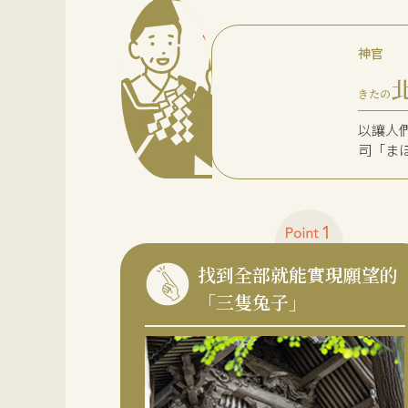
神官
きたの
以讓人
司「ま
找到全部就能實現願望的
「三隻兔子」