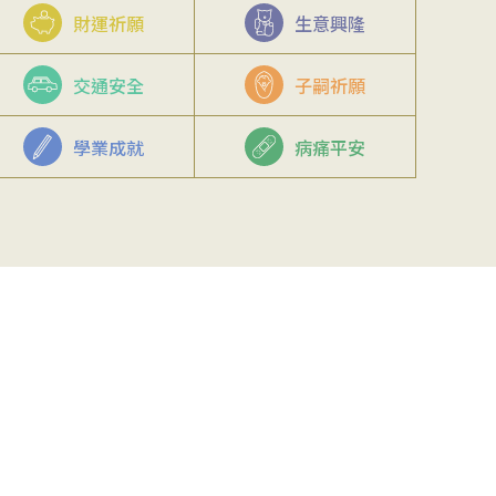
財運祈願
生意興隆
交通安全
子嗣祈願
學業成就
病痛平安