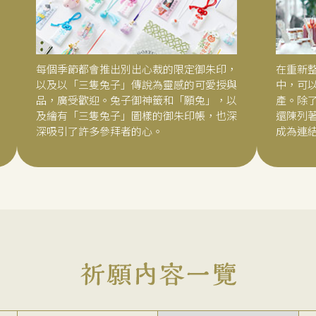
每個季節都會推出別出心裁的限定御朱印，
在重新
以及以「三隻兔子」傳說為靈感的可愛授與
中，可
品，廣受歡迎。兔子御神籤和「願兔」，以
產。除
及繪有「三隻兔子」圖樣的御朱印帳，也深
還陳列
深吸引了許多參拜者的心。
成為連