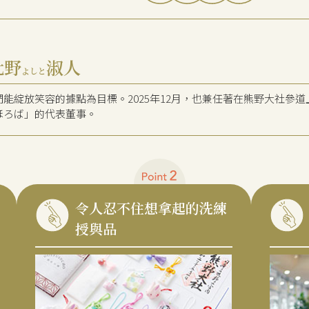
北野
淑人
よしと
們能綻放笑容的據點為目標。2025年12月，也兼任著在熊野大社參
ほろば」的代表董事。
令人忍不住想拿起的洗練
授與品