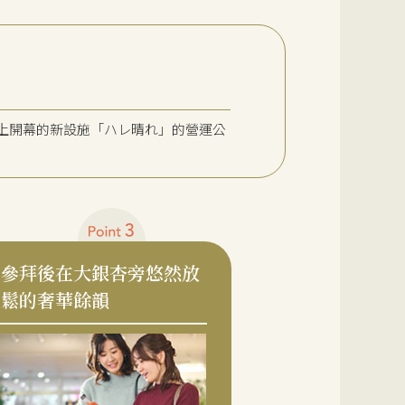
道上開幕的新設施「ハレ晴れ」的營運公
參拜後在大銀杏旁悠然放
鬆的奢華餘韻