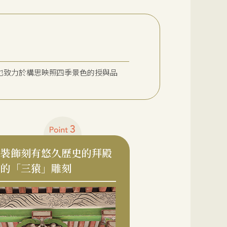
也致力於構思映照四季景色的授與品
裝飾刻有悠久歷史的拜殿
的「三猿」雕刻