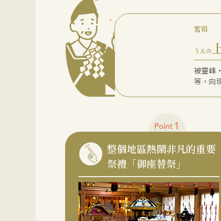
宮司
うえの
被靈峰
等，向
整個地區熱鬧非凡的重要
祭禮「御座替祭」