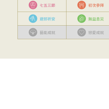
七五三節
初次參拜
避邪祈安
無益息災
藝能成就
戀愛成就