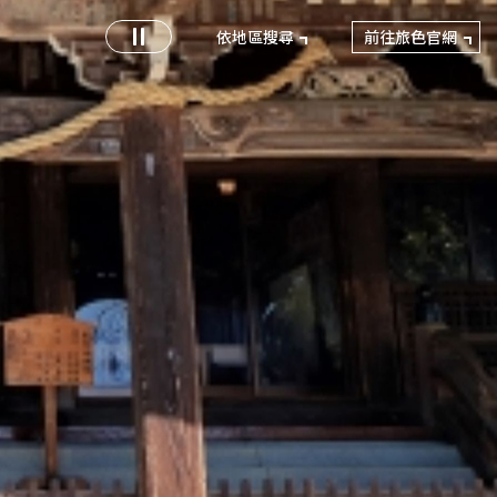
前往旅色官網
依地區搜尋