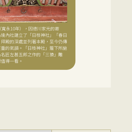
年（寬永10年），因德川家光的寄
為境內社建立了「日枝神社」「春日
。拜殿的深處並列著本殿，至今仍傳
莊重的氣韻。「日枝神社」簷下所施
為名匠左甚五郎之作的「三猿」雕
對值得一看。