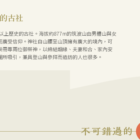
的古社
以上歷史的古社。海拔約877m的筑波山由男體山與女
而廣受信仰。神社自山腰至山頂擁有廣大的境內，可
奘冊尊兩位御祭神，以締結姻緣、夫妻和合、家內安
圍所吸引，兼具登山與參拜而造訪的人也很多。