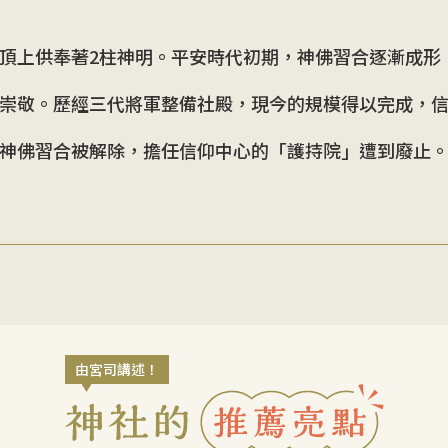
頂上供奉著2柱神明。平安時代初期，神佛習合逐漸成形
崇敬。歷經三代將軍整備社殿，現今的規模得以完成，
神佛習合被解除，擔任信仰中心的「護持院」遭到廢止
由宮司講述！