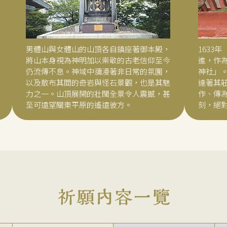
男體山與女體山的山頂各自鎮座著御本殿，
1633
將山本身視為神明加以崇敬的古老信仰至今
進，作
仍流傳不息。神域中瀰漫著非日常的氛圍，
神社」
以及散布其間的奇岩與怪石景觀，也是其魅
達著其
力之一。山頂展開的壯闊全景令人震撼，甚
作、傳
至可遠望關東平原的遙遠彼方。
刻，絕