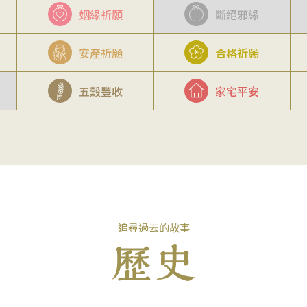
姻緣祈願
斷絕邪緣
安產祈願
合格祈願
五穀豐收
家宅平安
追尋過去的故事