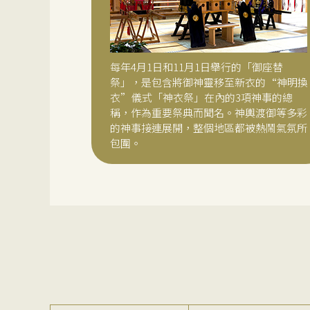
每年4月1日和11月1日舉行的「御座替
祭」，是包含將御神靈移至新衣的“神明換
衣”儀式「神衣祭」在內的3項神事的總
稱，作為重要祭典而聞名。神輿渡御等多彩
的神事接連展開，整個地區都被熱鬧氣氛所
包圍。