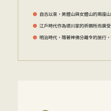
自古以來，男體山與女體山的兩座山
江戶時代作為德川家的祈願所而廣受
明治時代，隨著神佛分離令的施行，