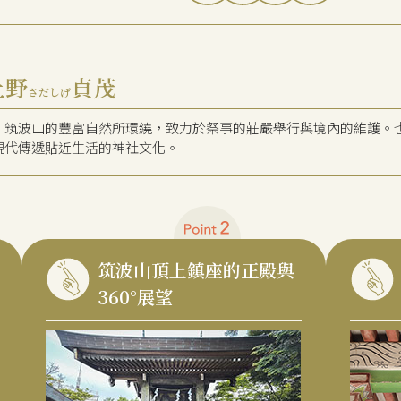
上野
貞茂
さだしげ
・筑波山的豐富自然所環繞，致力於祭事的莊嚴舉行與境內的維護。
現代傳遞貼近生活的神社文化。
筑波山頂上鎮座的正殿與
360°展望