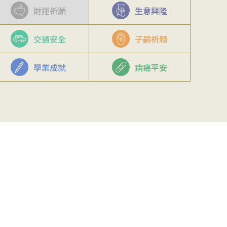
財運祈願
生意興隆
交通安全
子嗣祈願
學業成就
病痛平安