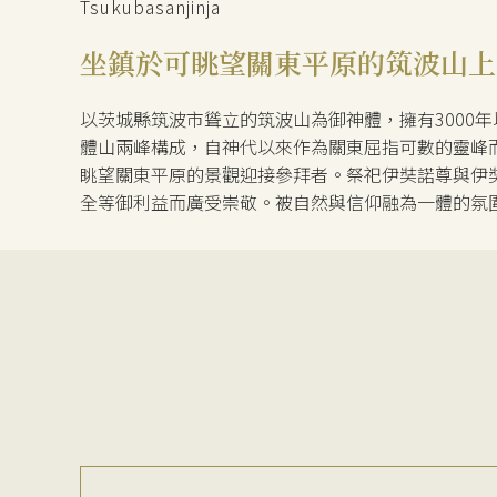
Tsukubasanjinja
坐鎮於可眺望關東平原的筑波山上
以茨城縣筑波市聳立的筑波山為御神體，擁有3000年
體山兩峰構成，自神代以來作為關東屈指可數的靈峰
眺望關東平原的景觀迎接參拜者。祭祀伊奘諾尊與伊
全等御利益而廣受崇敬。被自然與信仰融為一體的氛