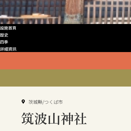
設施首頁
歴史
四季
詳細資訊
茨城縣/つくば市
筑波山神社