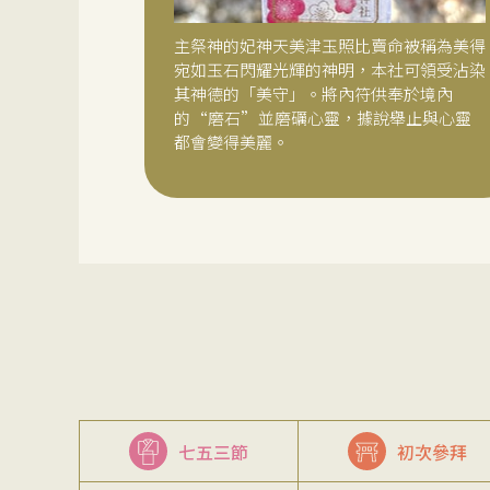
主祭神的妃神天美津玉照比賣命被稱為美得
宛如玉石閃耀光輝的神明，本社可領受沾染
其神德的「美守」。將內符供奉於境內
的“磨石”並磨礪心靈，據說舉止與心靈
都會變得美麗。
七五三節
初次參拜