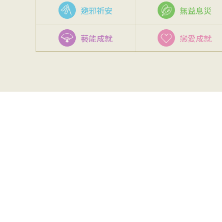
避邪祈安
無益息災
藝能成就
戀愛成就