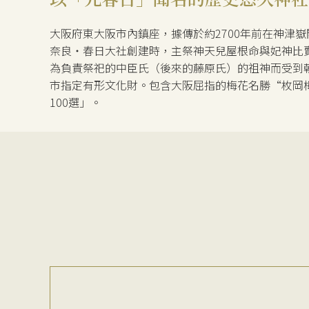
大阪府東大阪市內鎮座，據傳於約2700年前在神津
奈良・春日大社創建時，主祭神天兒屋根命與妃神比
為負責祭祀的中臣氏（後來的藤原氏）的祖神而受到
市指定有形文化財。包含大阪屈指的梅花名勝“枚岡
100選」。