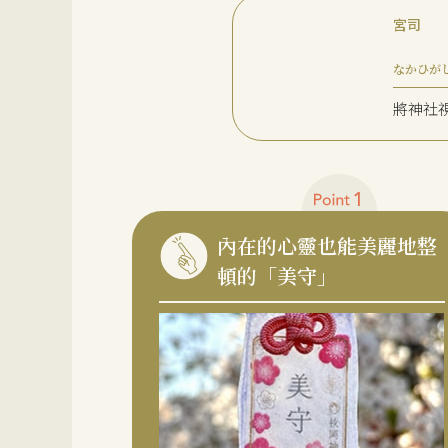
宮司
なかひが
將神社
內在的心靈也能美麗地整
頓的「美守」