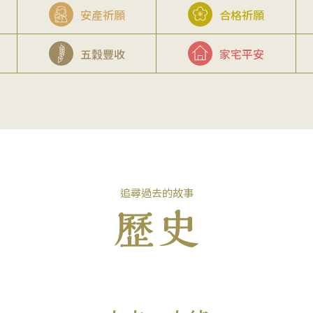
安產祈願
合格祈願
五穀豐收
家宅平安
追尋過去的故事