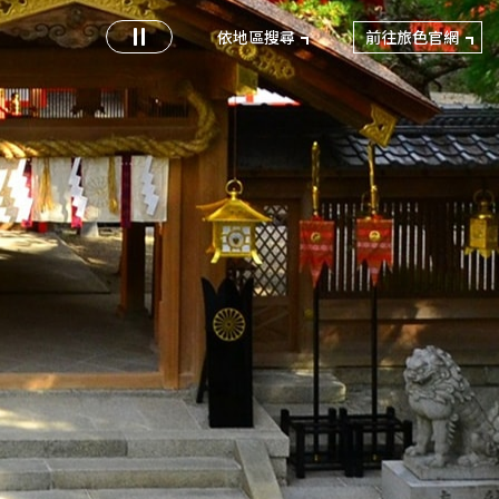
前往旅色官網
依地區搜尋