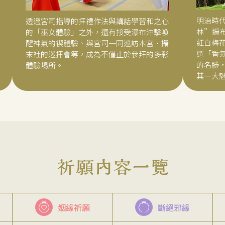
明治時
透過宮司指導的拝禮作法與講話學習和之心
林”遍布
的「巫女體驗」之外，還有接受瀑布沖擊喚
紅白梅
醒神氣的禊體驗、與宮司一同巡訪本宮・攝
選「香氣
末社的巡拝會等，成為不僅止於參拜的多彩
的名勝
體驗場所。
其一大
姻緣祈願
斷絕邪緣