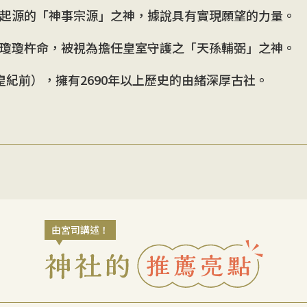
起源的「神事宗源」之神，據說具有實現願望的力量。
瓊瓊杵命，被視為擔任皇室守護之「天孫輔弼」之神。
紀前），擁有2690年以上歷史的由緒深厚古社。
由宮司講述！