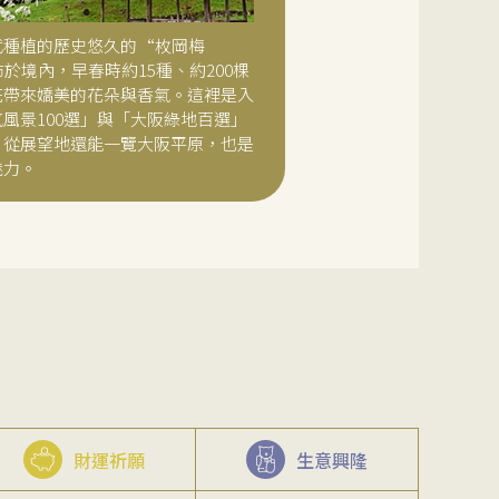
代種植的歷史悠久的“枚岡梅
於境內，早春時約15種、約200棵
花帶來嬌美的花朵與香氣。這裡是入
風景100選」與「大阪綠地百選」
，從展望地還能一覽大阪平原，也是
魅力。
財運祈願
生意興隆