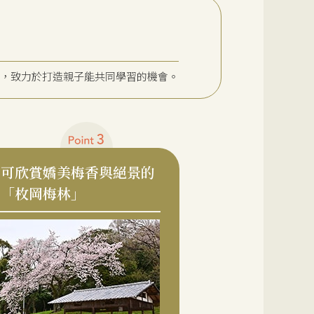
」，致力於打造親子能共同學習的機會。
可欣賞嬌美梅香與絕景的
「枚岡梅林」