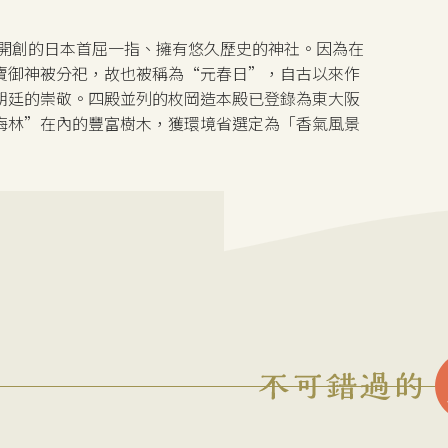
嶽開創的日本首屈一指、擁有悠久歷史的神社。因為在
賣御神被分祀，故也被稱為“元春日”，自古以來作
朝廷的崇敬。四殿並列的枚岡造本殿已登錄為東大阪
梅林”在內的豐富樹木，獲環境省選定為「香氣風景