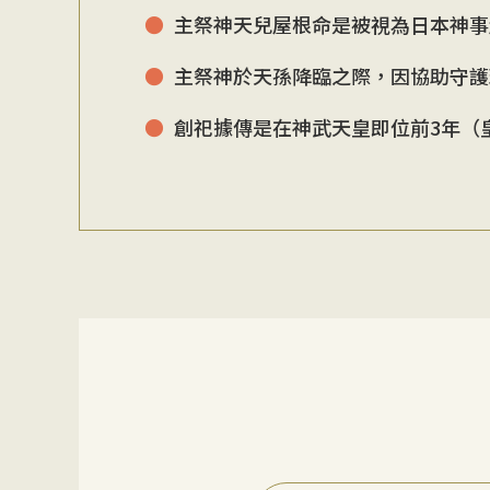
主祭神天兒屋根命是被視為日本神事
主祭神於天孫降臨之際，因協助守護
創祀據傳是在神武天皇即位前3年（皇