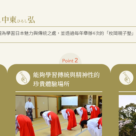
中東
弘
し
ひろし
視為學習日本魅力與傳統之處，並透過每年舉辦4次的「枚岡親子塾
能夠學習傳統與精神性的
珍貴體驗場所