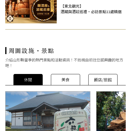
【東北觀光】
酒藏與酒莊巡禮・必訪景點11處精選
介紹山形縣當季的熱門景點和活動資訊！不妨親自前往您感興趣的地方
吧！
休閒
美食
飯店/旅館