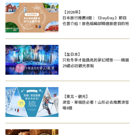
【2026年】
日本旅行推薦8選｜《DayDay.》節目
也曾介紹！旅色編輯部精選旅遊目的地
【全日本】
只有冬季才能遇見的夢幻絕景──精選
29處必訪觀光景點
【東北・觀光】
滑雪、單板迷必看！山形必去推薦滑雪
場8選