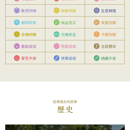
斷絕邪緣
財運祈願
生意興隆
避邪祈安
無益息災
安產祈願
合格祈願
交通安全
子嗣祈願
藝能成就
戀愛成就
五穀豐收
家宅平安
學業成就
病痛平安
追尋過去的故事