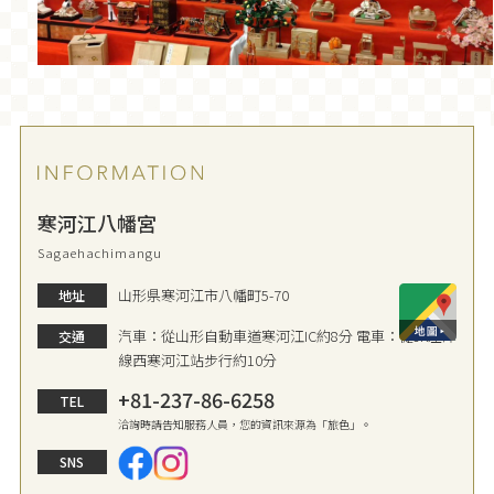
寒河江八幡宮
Sagaehachimangu
山形県寒河江市八幡町5-70
地址
汽車：從山形自動車道寒河江IC約8分 電車：從JR左澤
交通
線西寒河江站步行約10分
+81-237-86-6258
TEL
洽詢時請告知服務人員，您的資訊來源為「旅色」。
SNS