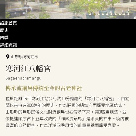
設施首頁
歴史
四季
詳細資訊
山形縣/寒河江市
寒河江八幡宮
Sagaehachimangu
傳承流鏑馬傳統至今的古老神社
位於距離JR西寒河江站步行約10分鐘處的「寒河江八幡宮」。自勸
請以來擁有900餘年的歷史，作為莊園的總鎮守而廣受地區信仰。
山形縣的無形民俗文化財流鏑馬也被傳承下來，讓3匹馬競逐，並
依抵達順序占卜翌年收成的「作試流鏑馬」是珍貴的神事。境內被
豐富的自然環抱，作為洋溢四季風情的能量景點而廣受喜愛。