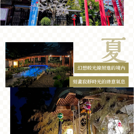
幻想般光線照進的境內
刻畫寂靜時光的綠意氣息