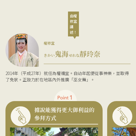
由權
祢宜
講
述！
權祢宜
鬼海
靜玲奈
きかい
せれな
2014年（平成27年）就任為權禰宜。自幼年起便從事神樂，並取得
了免狀。正致力於在地區內外推廣「巫女舞」。
據說能獲得更大御利益的
參拜方式