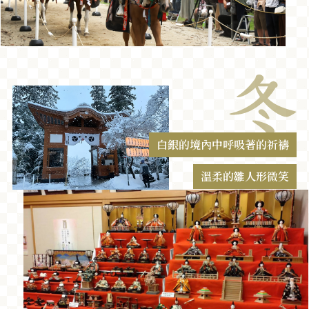
白銀的境內中呼吸著的祈禱
溫柔的雛人形微笑