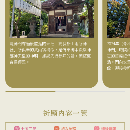
隨神門穿過後座落的末社「高良新山兩所神
2024年（
社」所供奉的武内宿禰命，是侍奉御本殿祭神
神門」時隔約
應神天皇的神明，據說先行參拜的話，願望更
志的首席總
容易傳達。
活。門內安
像，迎接參
七五三節
初次參拜
姻緣祈願