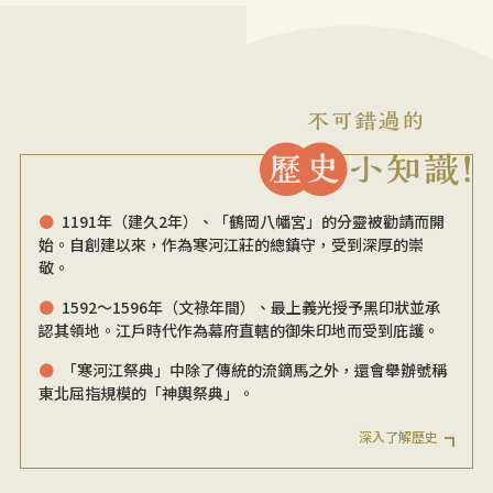
1191年（建久2年）、「鶴岡八幡宮」的分靈被勸請而開
始。自創建以來，作為寒河江莊的總鎮守，受到深厚的崇
敬。
1592～1596年（文祿年間）、最上義光授予黑印狀並承
認其領地。江戶時代作為幕府直轄的御朱印地而受到庇護。
「寒河江祭典」中除了傳統的流鏑馬之外，還會舉辦號稱
東北屈指規模的「神輿祭典」。
深入了解歷史