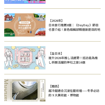
【2026年】
日本旅行推薦8選｜《DayDay.》節目
也曾介紹！旅色編輯部精選旅遊目的地
【全日本】
提升2026年推し活運勢！巡訪能為推
し祈願活躍的神社之旅16選
【關西】
越冷越適合沉浸在藝術裡——冬季必訪
的 9 大美術館・博物館