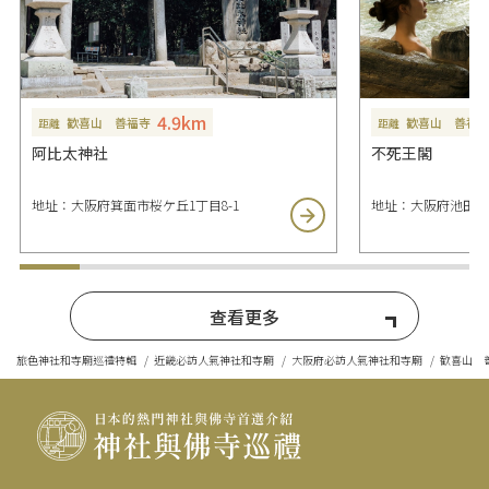
4.9km
歓喜山 善福寺
歓喜山 善福
距離
距離
阿比太神社
不死王閣
地址：大阪府箕面市桜ケ丘1丁目8-1
地址：大阪府池田市伏
查看更多
旅色神社和寺廟巡禮特輯
近畿必訪人氣神社和寺廟
大阪府必訪人氣神社和寺廟
歓喜山 