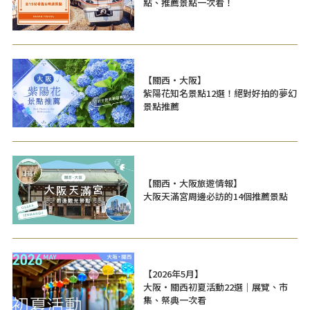
點、推薦景點一次看！
【關西・大阪】
紫陽花知名景點12選！絕對好拍的夢幻
景點推薦
【關西・大阪旅遊情報】
大阪天滿宮周邊必訪的14個推薦景點
【2026年5月】
大阪・關西初夏活動22選｜展覽、市
集、祭典一次看