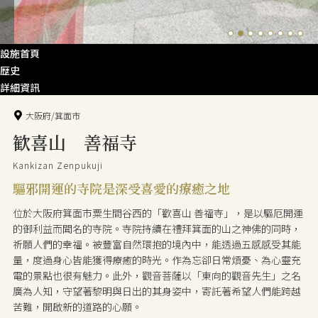
設施首頁
歴史
詳細資訊
大阪府/箕面市
歓喜山 善福寺
Kankizan Zenpukuji
驅邪開運的寺院是深受喜愛的療癒之地
位於大阪府箕面市粟生間谷西的「歡喜山 善福寺」，是以驅厄開運
的御利益而聞名的寺院。寺院持續在禮拜箕面的山之神佛的同時，
祈願人們的幸福。被豐富自然環抱的境內中，能透過五感感受其能
量，度過身心皆能獲得療癒的時光。作為忘卻日常煩憂、為心靈充
電的景點也很有魅力。此外，觀音菩薩以「東向的觀音先生」之名
廣為人知，守望著黎明與日出的其身姿中，寄託著希望人們能跨越
苦難，開啟新的道路的心願。