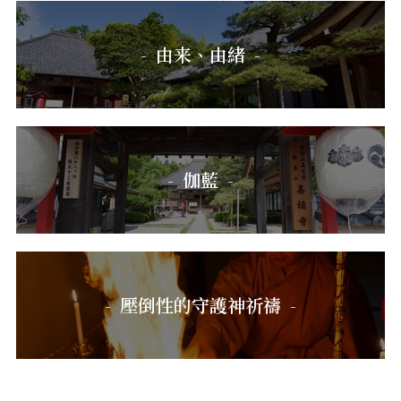
由来、由緒
伽藍
壓倒性的守護神祈禱