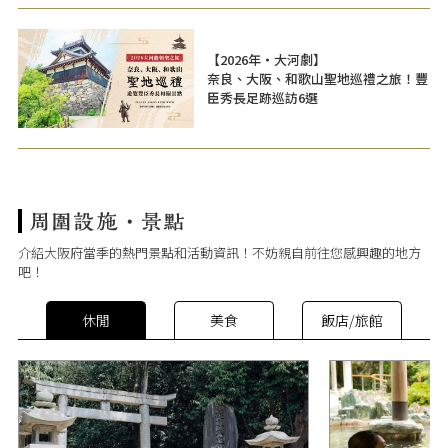
【2026年・大河劇】
奈良、大阪、和歌山聖地巡禮之旅！豐
臣秀長足跡巡訪6選
介紹大阪府當季的熱門景點和活動資訊！不妨親自前往您感興趣的地方
吧！
休閒
美食
飯店/旅館