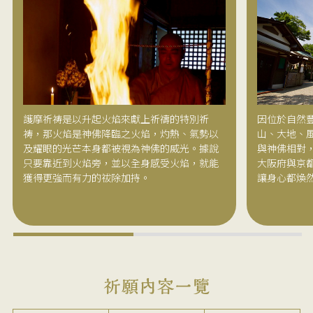
護摩祈祷是以升起火焰來獻上祈禱的特別祈
因位於自然
祷，那火焰是神佛降臨之火焰，灼熱、氣勢以
山、大地、
及耀眼的光芒本身都被視為神佛的威光。據說
與神佛相對
只要靠近到火焰旁，並以全身感受火焰，就能
大阪府與京
獲得更強而有力的祓除加持。
讓身心都煥