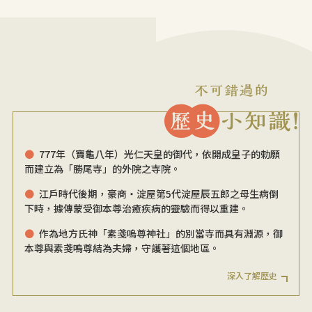
777年（寶龜八年）光仁天皇的御代，依開成皇子的勅願
而建立為「勝尾寺」的外院之寺院。
江戶時代後期，豪商・淀屋第5代淀屋辰五郎之母生病倒
下時，據傳蒙受御本尊治癒疾病的靈驗而得以重建。
作為地方氏神「素戔嗚尊神社」的別當寺而具有淵源，御
本尊與素戔嗚尊結為夫婦，守護著這個地區。
深入了解歷史