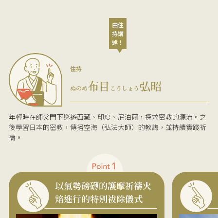
由住
持講
述！
住持
布目
弘昭
ぬのめ
こうしょう
年輕時在師父門下巡遊西藏、印度、尼泊爾，探求密教的源流。之
後學習日本的密教，傳播空海（弘法大師）的教誨，並持續實踐祈
禱。
以氣勢磅礴的護摩祈禱火
焰進行的特別祓除儀式