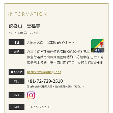
歓喜山 善福寺
Kankizan Zenpukuji
大阪府箕面市粟生間谷西5丁目1-1
地址
汽車：從名神高速道路吹田IC約20分鐘 電車：從北大
交通
阪急行電鐵南北線箕面萱野站約10分鐘車程 巴士：從
阪急巴士各線「粟生間谷西4丁目」站牌步行約8分鐘
https://zenpukuji.net
官方網站
+81-72-729-2510
TEL
洽詢時請告知服務人員，您的資訊來源為「旅色」。
SNS
+81-72-727-2745
FAX