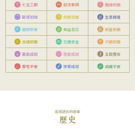
七五三節
初次參拜
姻緣祈願
斷絕邪緣
財運祈願
生意興隆
避邪祈安
無益息災
安產祈願
合格祈願
交通安全
子嗣祈願
藝能成就
戀愛成就
五穀豐收
家宅平安
學業成就
病痛平安
追尋過去的故事