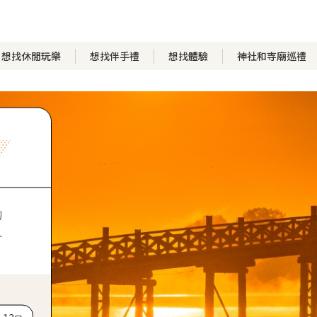
想找休閒玩樂
想找伴手禮
想找體驗
神社和寺廟巡禮
的
人