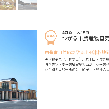
青森縣｜つがる市
つがる市農産物直
由豐富自然環境孕育出的津輕地
眺望被稱為“津輕富士”的岩木山，位於
時令美味。夏季有哈密瓜與西瓜，秋季有
及全國少見的米飯醃菜「鮨子」。許多人