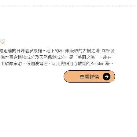
享受
鐘距離的日歸溫泉設施。地下約800米汲取的古樹之湯100％源
。湯水富含植物成分及天然保濕成分，是“美肌之湯”，能在
碳酸泉浴、低週波電浴、可用微細泡泡放鬆的Be Skin湯
可前往的「按摩處 ほぐしや(Hogushiya)」。此外，亦有
查看詳情