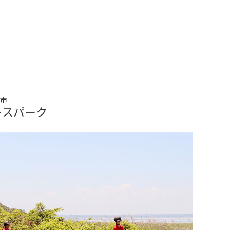
市
ースパーク