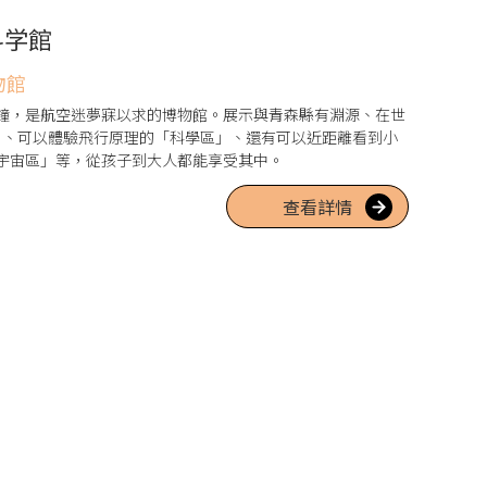
科学館
物館
鐘，是航空迷夢寐以求的博物館。展示與青森縣有淵源、在世
」、可以體驗飛行原理的「科學區」、還有可以近距離看到小
宇宙區」等，從孩子到大人都能享受其中。
查看詳情