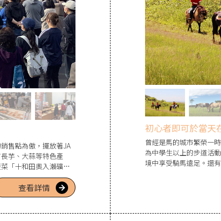
初心者即可於當天
曾經是馬的城市繁榮一時
銷售點為傲，擺放著JA
為中學生以上的步道活動
有長芋、大蒜等特色產
境中享受騎馬遠足。還有
蔬菜「十和田奧入瀨礦物
客。小學生的體驗則因有
查看詳情