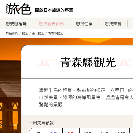
想去哪裡玩
想找觀光資訊
想找住宿
想找美食
旅色首頁
觀光
東北觀光
青森縣觀光
青森縣觀光
津輕半島的絕景、弘前城的櫻花、八甲田山
自然美景、鰺澤的海岸風景等，處處皆是令
驚豔的景觀！
一周天氣預報