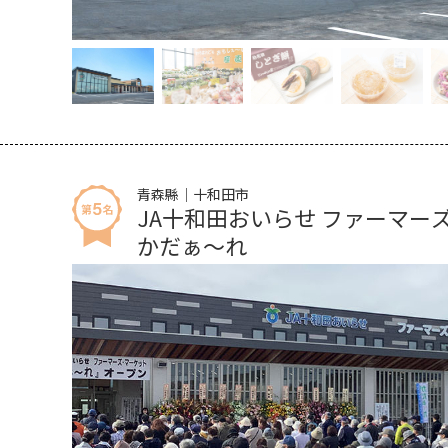
青森縣｜十和田市
JA十和田おいらせ ファーマー
かだぁ～れ