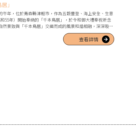
鳥居」
深厚的午年，位於青森縣津輕市，作為五穀豐登、海上安全、生意
昭和55年）開始奉納的「千本鳥居」，於令和御大禮奉祝祈念
季自然景致與「千本鳥居」交織而成的風景和諧相融，深深吸引
花與睡蓮妝點境內，與鳥居形成的對比十分美麗。接受祈禱的
查看詳情