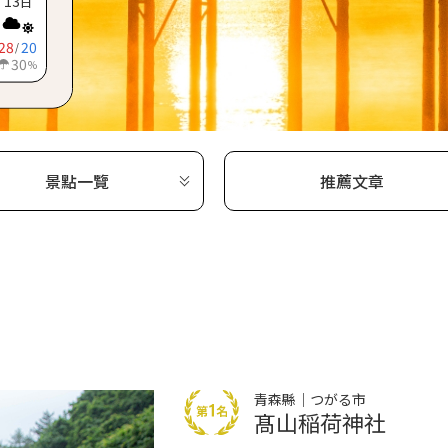
13
日
28
20
/
30
%
景點一覽
推薦文章
青森縣｜つがる市
髙山稲荷神社