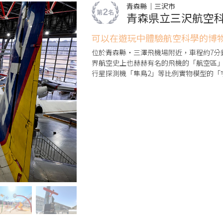
青森縣｜三沢市
青森県立三沢航空
可以在遊玩中體驗航空科學的博
位於青森縣・三澤飛機場附近，車程約7分
界航空史上也赫赫有名的飛機的「航空區
行星探測機「隼鳥2」等比例實物模型的「