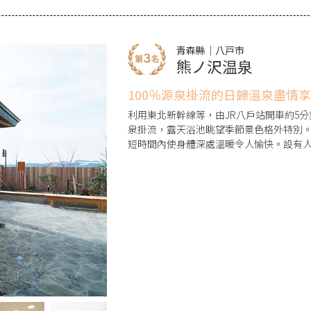
青森縣｜八戸市
熊ノ沢温泉
100％源泉掛流的日歸溫泉盡情
利用東北新幹線等，由JR八戶站開車約5分
泉掛流，露天浴池眺望季節景色格外特別
短時間內使身體深處溫暖令人愉快。設有人工
（女性專用）、桑拿等多樣浴池，並備有溫浴後
販售嚴選蔬菜。