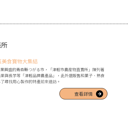
売所
區美食寶物大集結
農業興盛的青森縣つがる市，「津輕市農産物直賣所」陳列著
蘋果與長芋等「津輕品牌農產品」，此外還販售和菓子、熟食
為了尋找用心製作的特產前來造訪。
查看詳情