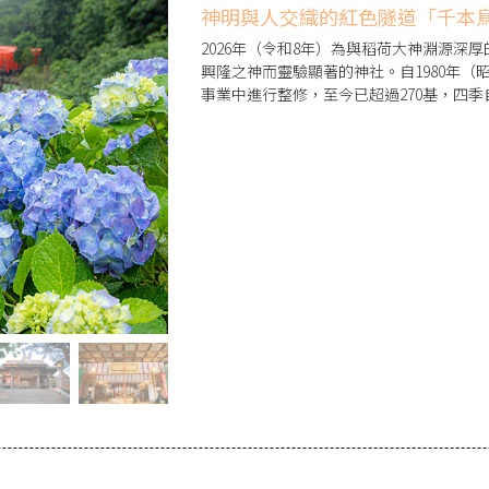
神明與人交織的紅色隧道「千本
2026年（令和8年）為與稻荷大神淵源
興隆之神而靈驗顯著的神社。自1980年（
事業中進行整修，至今已超過270基，四
著來訪者的心。從6月到7月，清涼的紫陽
參拜者，也可於參集殿住宿。