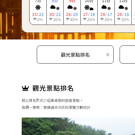
7
8
9
10
11
12
日
日
日
日
日
日
33
22
30
22
26
20
27
18
28
17
28
18
/
/
/
/
/
/
0
30
40
20
30
30
%
%
%
%
%
%
觀光景點排名
將以排名形式介紹青森県的旅遊景點。
每週一更新：根據過去30天的瀏覽次數統計