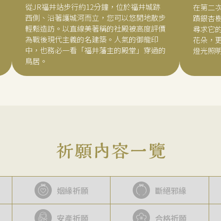
從JR福井站步行約12分鐘，位於福井城跡
在第二
西側、沿著護城河而立，您可以悠閒地散步
蹟銀杏
輕鬆造訪。以直線美著稱的社殿被高度評價
尋求它
為戰後現代主義的名建築。人氣的御龍印
花朵，
中，也務必一看「福井藩主的殿堂」穿過的
燈光照
鳥居。
姻緣祈願
斷絕邪緣
安產祈願
合格祈願