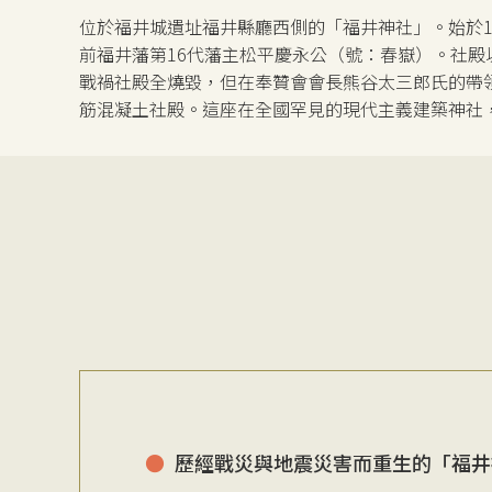
位於福井城遺址福井縣廳西側的「福井神社」。始於19
前福井藩第16代藩主松平慶永公（號：春嶽）。社
戰禍社殿全燒毀，但在奉贊會會長熊谷太三郎氏的帶
筋混凝土社殿。這座在全國罕見的現代主義建築神社
歷經戰災與地震災害而重生的「福井