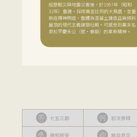
經歷戰災與地震災害後，於1957年（昭和
32年）重建。採用黃金比例的大鳥居，並重
新詮釋神明造，整體為混凝土建造且無傾斜
屋頂的現代主義建築社殿。可感受到幕末名
君松平慶永公（號・春嶽）的革新精神。
七五三節
初次參拜
避邪祈安
無益息災