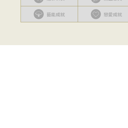
藝能成就
戀愛成就