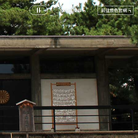
前往旅色官網
依地區搜尋