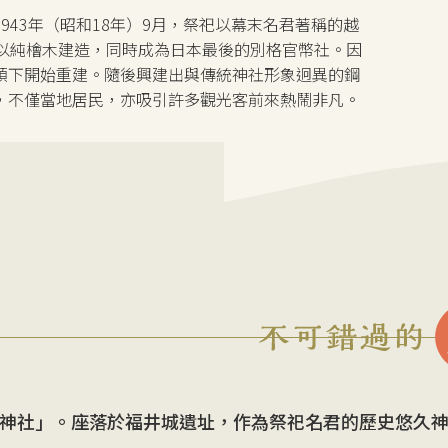
43年（昭和18年）9月，祭祀以幕末名君著稱的越
殿以純檜木建造，同時成為日本最後的別格官幣社。因
領下開始重建。隨後興建出與傳統神社形象迥異的鋼
，不僅當地居民，亦吸引許多觀光客前來熱鬧非凡。
神社」。座落於福井城遺址，作為祭祀名君的歷史悠久