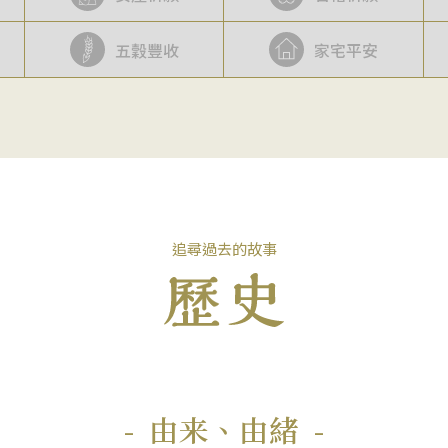
五穀豐收
家宅平安
追尋過去的故事
由来、由緒