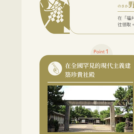
のさか
在「福
往領取
在全國罕見的現代主義建
築珍貴社殿