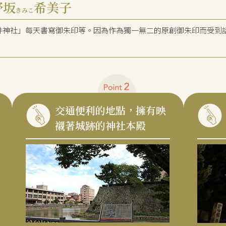
野坂
希美子
きみこ
井神社」每天書寫御朱印等。因為作為獨一無二的原創御朱印而受到
。
交通便利的地點，擁有映
襯著城跡的神社本殿