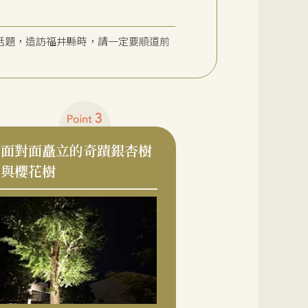
話題，造訪福井縣時，請一定要順道前
面對面矗立的奇蹟銀杏樹
與櫻花樹