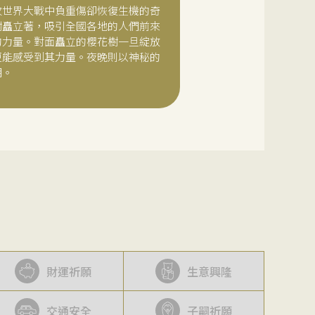
次世界大戰中負重傷卻恢復生機的奇
樹矗立著，吸引全國各地的人們前來
的力量。對面矗立的櫻花樹一旦綻放
更能感受到其力量。夜晚則以神秘的
明。
財運祈願
生意興隆
交通安全
子嗣祈願