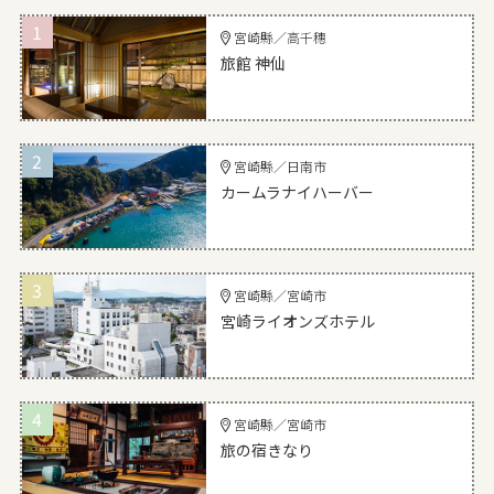
1
宮崎縣／高千穗
旅館 神仙
2
宮崎縣／日南市
カームラナイハーバー
3
宮崎縣／宮崎市
宮崎ライオンズホテル
4
宮崎縣／宮崎市
旅の宿きなり