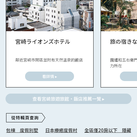
宮崎ライオンズホテル
旅の宿き
鄰近宮崎市鬧區並附有天然溫泉的飯店
圍爐和五右衛
力所在
看詳情 ▸
查看宮崎旅遊旅館・飯店推薦一覽 ▸
包棟 度假別墅
日本療癒度假村
全區僅20房以下 隱藏秘