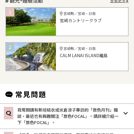
查看更多 ▸
1
宮崎縣／宮崎・日南
宮崎カントリークラブ
2
宮崎縣／宮崎・日南
CALM LANAI ISLAND離島
我常閱讀有新垣結衣或米倉涼子專訪的「旅色月刊」雜
誌，最近也有興趣關注「旅色FOCAL」。請詳細介紹一
下「旅色FOCAL」。