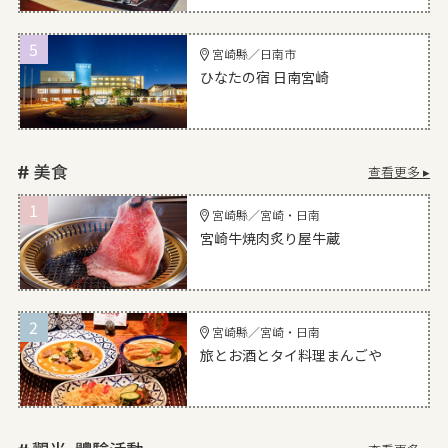
5
宮崎縣／日南市
ひなたの宿 日南宮崎
查看更多 ▸
1
宮崎縣／宮崎・日南
宮崎牛焼肉炙り屋牛蔵
2
宮崎縣／宮崎・日南
旅とお酒とタイ料理まんごや