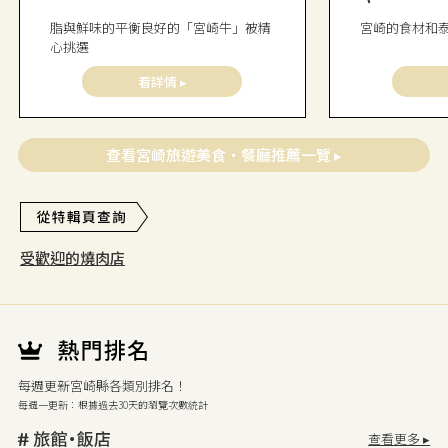
脂與鮮味的平衡良好的「宮崎牛」被精
宮崎的食材和
心挑選
看詳情 ▸
查看宮崎旅遊美食・餐廳推薦一覽 ▸
受歡迎的燒肉店
每週更新宮崎縣各類別排名！
每週一更新：根據過去30天的瀏覽次數統計
查看更多 ▸