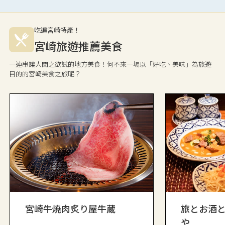
吃遍宮崎特產！
宮崎旅遊推薦美食
一連串讓人聞之欲試的地方美食！何不來一場以「好吃、美味」為旅遊
目的的宮崎美食之旅呢？
宮崎牛焼肉炙り屋牛蔵
旅とお酒
や