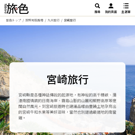
搜尋
我的頁面
主選單
旅色トップ
按照地區搜尋
九州旅行
宮崎旅行
宮崎旅行
宮崎縣是各種神話傳說的起源地，有神秘的高千穗峽、瀰
漫南國情調的日南海岸、霧島山脈的山麓和蝦野高原等遼
闊自然風光。到宮崎旅遊時也建議品嚐由豐饒土地孕育出
的宮崎牛和水果等美好滋味，當然也別錯過最道地的南蠻
雞。