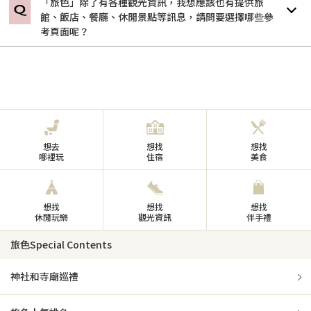
「旅色」除了有各種觀光資訊，我想應該也有提供旅
館、飯店、餐廳、休閒景點等訊息，請問要選擇哪些參
考頁面呢？
想去
想找
想找
哪裡玩
住宿
美食
想找
想找
想找
休閒玩樂
觀光資訊
伴手禮
旅色Special Contents
神社和寺廟巡禮