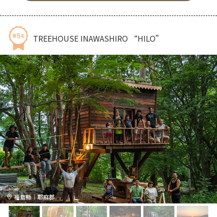
加，人氣水漲船高，尤其以東北地區為主。
TREEHOUSE INAWASHIRO “HILO”
福島縣｜耶麻郡