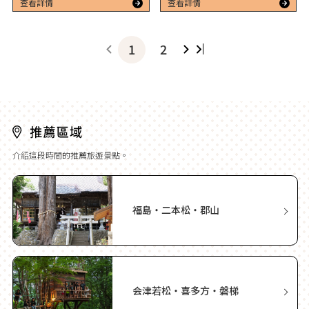
查看詳情
查看詳情
1
2
介紹這段時間的推薦旅遊景點。
福島・二本松・郡山
会津若松・喜多方・磐梯