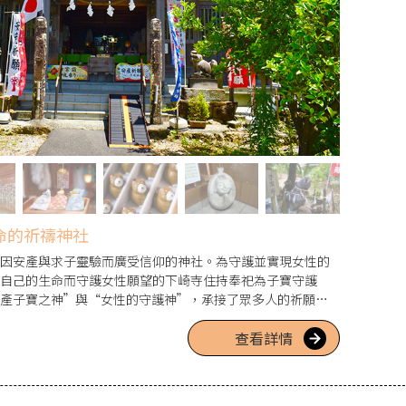
命的祈禱神社
因安產與求子靈驗而廣受信仰的神社。為守護並實現女性的
自己的生命而守護女性願望的下崎寺住持奉祀為子寶守護
產子寶之神”與“女性的守護神”，承接了眾多人的祈願；
使生產更順利的安產祈願，以及祈求與孩子結緣的夫婦、期
查看詳情
人們前來的求子祈願都很受歡迎。這是一座蘊含人與人之間體
的神社。