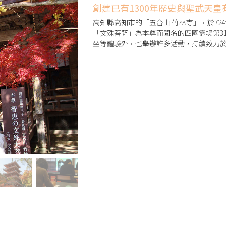
創建已有1300年歷史與聖武天
高知縣高知市的「五台山 竹林寺」，於7
「文殊菩薩」為本尊而聞名的四國霊場第3
坐等體驗外，也舉辦許多活動，持續致力