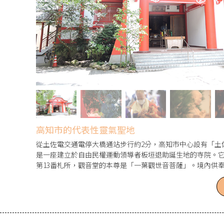
高知市的代表性靈氣聖地
從土佐電交通電停大橋通站步行約2分，高知市中心設有「土
是一座建立於自由民權運動領導者板垣退助誕生地的寺院。
第13番札所，觀音堂的本尊是「一葉觀世音菩薩」。境內供
為能實現願望的能量聖地，吸引許多參拜者前來。據說在本
札」即可實現。盂蘭盆節的送火儀式中，約有1000個燈籠點
代，令人嘆為觀止。