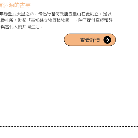
皇有淵源的古寺
24年應聖武天皇之命，僧侶行基仿效唐五臺山在此創立。是以
1番札所。毗鄰「高知縣立牧野植物園」，除了提供寫經和靜
於與當代人們共同生活。
查看詳情