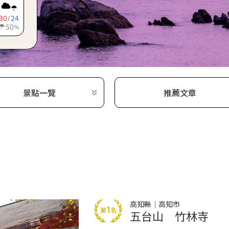
30
24
/
50
%
景點一覽
推薦文章
高知縣｜高知市
五台山 竹林寺