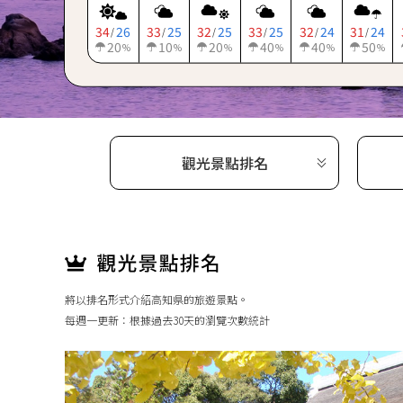
34
26
33
25
32
25
33
25
32
24
31
24
/
/
/
/
/
/
20
10
20
40
40
50
%
%
%
%
%
%
觀光景點排名
將以排名形式介紹高知県的旅遊景點。
每週一更新：根據過去30天的瀏覽次數統計