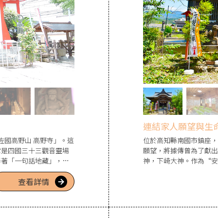
連結家人願望與生
佐國高野山 高野寺」。這
位於高知縣南國市鎮座，
它是四國三十三觀音靈場
願望，將據傳曾為了獻出
奉著「一句話地藏」，作
神，下崎大神。作為“安
堂正面書寫願望於「護摩
於戌日開始纏上腹帶便會
查看詳情
燃，這景象獨特且無可取
望第2子・第3子子寶的
貼與祈願、擁有溫暖由來