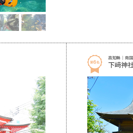
高知縣｜南国
下﨑神