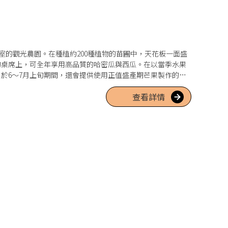
溫室的觀光農園。在種植約200種植物的苗圃中，天花板一面盛
的桌席上，可全年享用高品質的哈密瓜與西瓜。在以當季水果
於6～7月上旬期間，還會提供使用正值盛產期芒果製作的鬆
手禮區，亦會舉辦熟成芒果特賣市等活動，是個推薦景點。
查看詳情