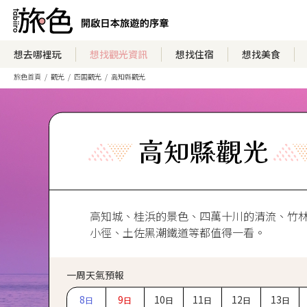
想去哪裡玩
想找觀光資訊
想找住宿
想找美食
旅色首頁
觀光
四国觀光
高知縣觀光
高知縣觀光
高知城、桂浜的景色、四萬十川的清流、竹
小徑、土佐黑潮鐵道等都值得一看。
一周天氣預報
8
9
10
11
12
13
日
日
日
日
日
日