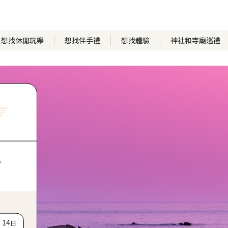
想找休閒玩樂
想找伴手禮
想找體驗
神社和寺廟巡禮
林
14
日