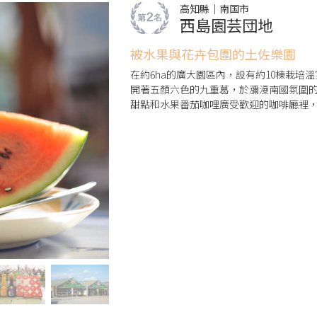
高知縣｜南国市
西島園芸団地
被水果與花卉包圍的土佐樂園
在約6ha的廣大園區內，設有約10棟栽培
開著五顏六色的九重葛，於瀰漫南國氛圍
甜點和水果番茄咖哩廣受歡迎的咖啡廳裡，
餅與芭菲等餐點；在匯集高知縣名產的伴