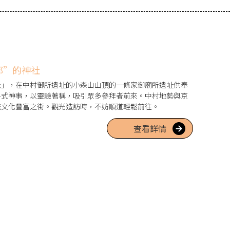
都”的神社
社」，在中村御所遺址的小森山山頂的一條家御廟所遺址供奉
各式神事，以靈驗著稱，吸引眾多參拜者前來。中村地勢與京
統文化豐富之街。觀光造訪時，不妨順道輕鬆前往。
查看詳情