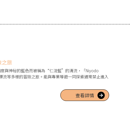
險之旅
與神秘的藍色而被稱為“仁淀藍”的清流，「Niyodo
和小艇漂流等多樣的冒險之旅。能與專業導遊一同探索通常禁止進入
。
查看詳情