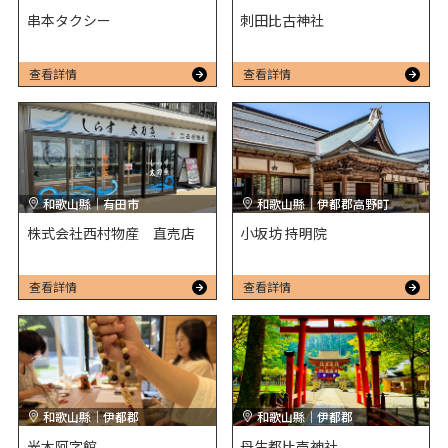
串本タクシー
刺田比古神社
查看詳情
查看詳情
和歌山縣｜有田市
和歌山縣｜伊都郡高野町
株式会社西村物産 直売店
小坂坊 持明院
查看詳情
查看詳情
和歌山縣｜伊都郡
和歌山縣｜伊都郡
光木阿字館
丹生都比売神社