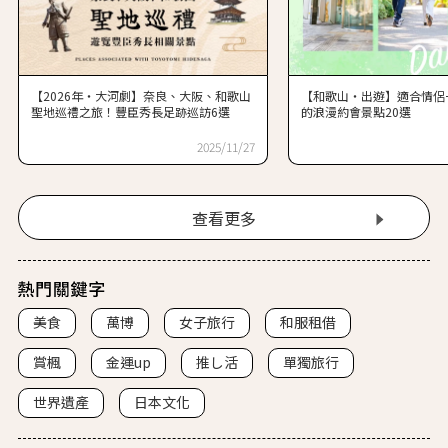
【2026年・大河劇】奈良、大阪、和歌山
【和歌山・出遊】適合情侶
聖地巡禮之旅！豐臣秀長足跡巡訪6選
的浪漫約會景點20選
2025/11/27
查看更多
美食
萬博
女子旅行
和服租借
賞楓
金運up
推し活
單獨旅行
世界遺產
日本文化