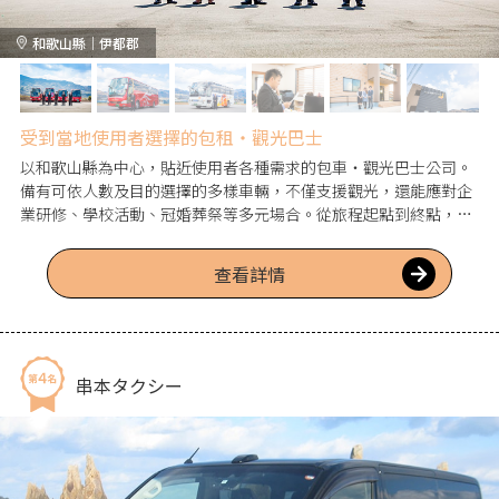
和歌山縣｜伊都郡
受到當地使用者選擇的包租・觀光巴士
以和歌山縣為中心，貼近使用者各種需求的包車・觀光巴士公司。
備有可依人數及目的選擇的多樣車輛，不僅支援觀光，還能應對企
業研修、學校活動、冠婚葬祭等多元場合。從旅程起點到終點，致
力於打造舒適且宜人的空間，使移動時間也成為美好的回憶，並每
日實施點檢，確實推動安心・安全的措施。在當地・葛城市運行
查看詳情
「購物支援巴士」等，深耕地區的活動也獲得使用者的信賴，是持
續被選擇的理由。
串本タクシー