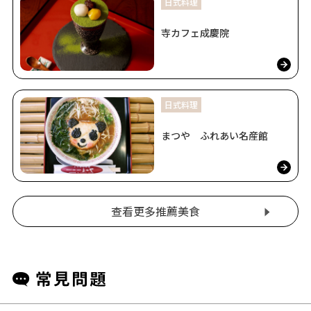
日式料理
寺カフェ成慶院
日式料理
まつや ふれあい名産館
查看更多推薦美食