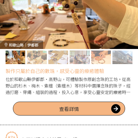
和歌山縣｜伊都郡
製作只屬於自己的數珠，感受心靈的療癒體驗
位於和歌山縣伊都郡・高野山，可體驗製作原創念珠的工坊。從高
野山的杉木、梅木、紫檀（紫檀木）等材料中選擇念珠的珠子，經
過打磨、穿繩、組裝的過程，投入心意，享受心靈安定的療癒時
光。所製作的手工念珠，也推薦作為送給重要之人的特別禮物。
查看詳情