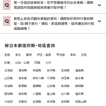
第一次造訪這個地區，但不想錯過任何必去景點。請問
我該如何挑選景點安排進行程中呢？
旅色上有各式觀光景點的資訊，請問有針對同行者的類
型，如:親子旅行、情侶、家提旅遊等，提供適合的行程
或路線嗎？
全國
東北
關東
伊豆・箱根
甲信越
東海
北陸
近畿
山陰・山陽
四國
九州
北海道
青森縣
秋田縣
岩手縣
宮城縣
福島縣
山形縣
東京都
神奈川縣
千葉縣
埼玉縣
栃木縣
茨城縣
群馬縣
長野縣
山梨縣
新潟縣
静岡縣
愛知縣
岐阜縣
三重縣
富山縣
石川縣
福井縣
大阪府
京都府
兵庫縣
奈良縣
滋賀縣
和歌山縣