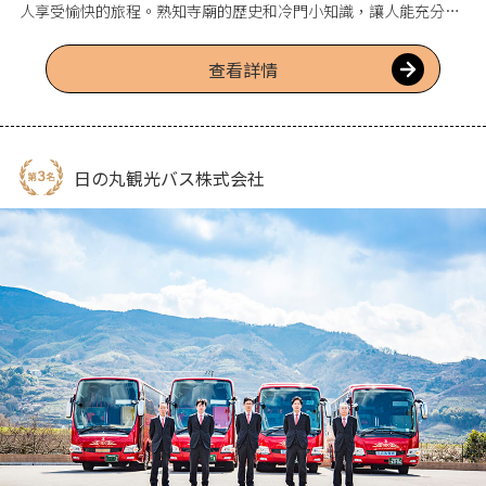
人享受愉快的旅程。熟知寺廟的歷史和冷門小知識，讓人能充分體
驗寺廟的魅力。除了參觀「總本山金剛峯寺」、「壇上伽藍」、
「大門」等最佳巡遊路線外，如果想去和歌山縣內其他地方或各種
查看詳情
著名景點的話也可以商量。對於6人以下的團體，可以選擇有私人
空間和舒適旅行時間的大型計程車，另外還有前往住宿地點接送的
一日包車方案，因可以享受方便又有效率的旅程而廣受歡迎。
日の丸観光バス株式会社