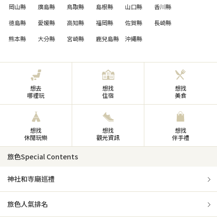
岡山縣
廣島縣
鳥取縣
島根縣
山口縣
香川縣
徳島縣
愛媛縣
高知縣
福岡縣
佐賀縣
長崎縣
熊本縣
大分縣
宮崎縣
鹿兒島縣
沖繩縣
想去
想找
想找
哪裡玩
住宿
美食
想找
想找
想找
休閒玩樂
觀光資訊
伴手禮
旅色Special Contents
神社和寺廟巡禮
旅色人氣排名