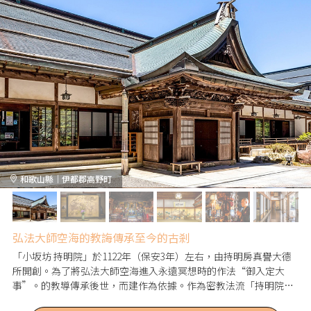
和歌山縣｜伊都郡高野町
弘法大師空海的教誨傳承至今的古剎
「小坂坊 持明院」於1122年（保安3年）左右，由持明房真譽大德
所開創。為了將弘法大師空海進入永遠冥想時的作法“御入定大
事”。的教導傳承後世，而建作為依據。作為密教法流「持明院
流」的本山，武田家與伊達家等知名武家皆以大壇主之名列其上，