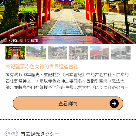
和歌山縣｜伊都郡
祭祀聖潔赤色女神的世界遺產古社
擁有約1700年歷史、並記載於《日本書紀》中的古老神社。供奉的
四柱御祭神之一，是以赤色女神之姿聞名、曾指引空海（弘法大
師）並將高野山神領授予他的丹生都比賣大神（にうつひめのおお
かみ）。祂被視為能驅除甚至被稱為國難級災厄的避厄之神。據當
時朝廷與幕府記載，鎌倉時代元寇（蒙古襲來）之際，正是丹生都
查看詳情
比賣大神的神威退卻了蒙古大軍。以「一間社春日造」建築形式興
建的朱漆本殿，由四棟構成，規模為日本首屈一指，與前方巍峨的
樓門一同被列為重要文化財，並登錄為世界遺產。
有鉄観光タクシー