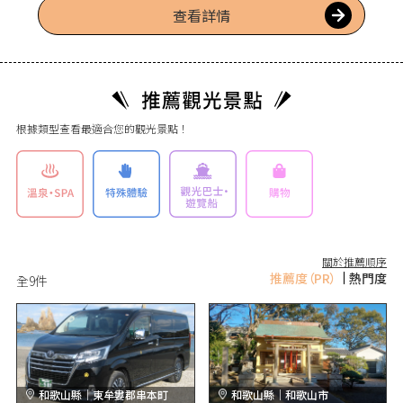
長年承擔諸家的供養與祈願。現今作為高野山真言宗的別格本山，
查看詳情
除了經營宿坊之外，也接受每月的護摩祈願、永代供養與納骨，作
為許多參拜者靜靜前往的場所而廣為人知。
根據類型查看最適合您的觀光景點！
關於推薦順序
推薦度
（PR）
熱門度
全
9
件
和歌山縣｜東牟婁郡串本町
和歌山縣｜和歌山市