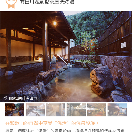
有田川温泉 鮎茶屋 光の湯
和歌山縣｜有田市
在和歌山的自然中享受“溫活”的溫泉設施。
這是一個專注於“溫活”的溫泉設施，透過提升體溫和代謝來促進