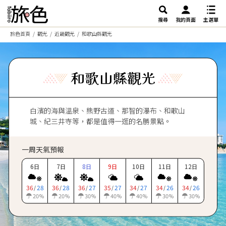
搜尋
我的頁面
主選單
旅色首頁
觀光
近畿觀光
和歌山縣觀光
和歌山縣觀光
白濱的海與溫泉、熊野古道、那智的瀑布、和歌山
城、紀三井寺等，都是值得一逛的名勝景點。
一周天氣預報
6
7
8
9
10
11
12
日
日
日
日
日
日
日
36
28
36
28
36
27
35
27
34
27
34
26
34
26
/
/
/
/
/
/
/
20
20
30
40
40
30
30
%
%
%
%
%
%
%