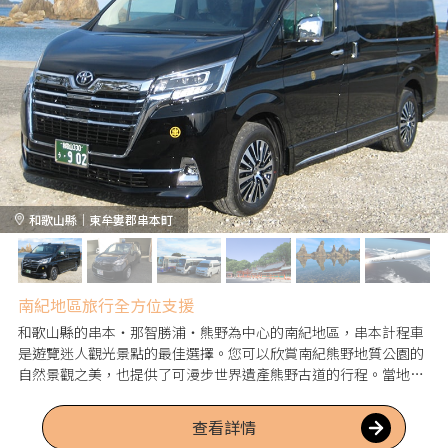
和歌山縣｜東牟婁郡串本町
南紀地區旅行全方位支援
和歌山縣的串本・那智勝浦・熊野為中心的南紀地區，串本計程車
是遊覽迷人觀光景點的最佳選擇。您可以欣賞南紀熊野地質公園的
自然景觀之美，也提供了可漫步世界遺產熊野古道的行程。當地資
訊豐富的司機會介紹知名景點和餐廳，讓人感到開心。
查看詳情