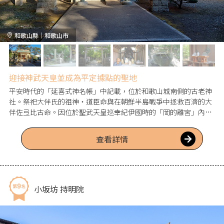
和歌山縣｜和歌山市
迎接神武天皇並成為平定據點的聖地
平安時代的「延喜式神名帳」中記載，位於和歌山城南側的古老神
社。祭祀大伴氏的祖神・道臣命與在朝鮮半島戰爭中拯救百濟的大
伴佐弖比古命。因位於聖武天皇巡幸紀伊國時的「岡的離宮」內，
至今仍被親切地稱為“岡之宮”。在和歌山城築城之際，被豐臣秀
吉視為守護神，之後歷代城主皆對其崇敬，刻下歷史。雖然其名列
查看詳情
於「延喜式神名帳」，但對於「刺田比古」是否為歷史上的表記錯
誤等說法，據說也令人感到奇妙。
小坂坊 持明院