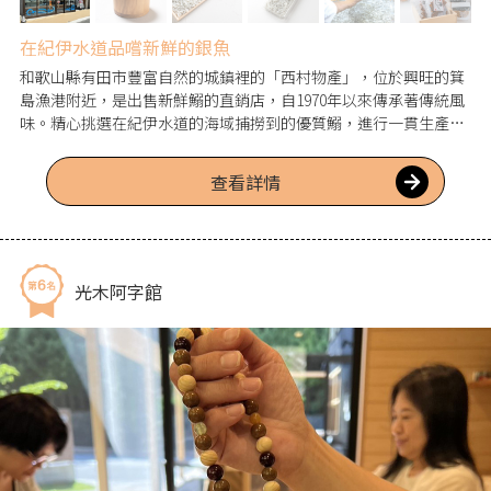
在紀伊水道品嚐新鮮的銀魚
和歌山縣有田市豐富自然的城鎮裡的「西村物產」，位於興旺的箕
島漁港附近，是出售新鮮鰯的直銷店，自1970年以來傳承著傳統風
味。精心挑選在紀伊水道的海域捕撈到的優質鰯，進行一貫生產並
銷售於最新設備的工廠。匠人們注重食品安全，追求美味，這正宗
的鰯有著「釜燒銀魚」、「銀魚乾」、小魚干，鰰魚以及與白飯完
查看詳情
美搭配的特色商品，適合家庭食用或作為伴手禮。前往旅遊時絕對
值得一訪。亦提供線上購物（請參考官網）。
光木阿字館