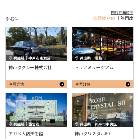
關於推薦順序
推薦度
（PR）
熱門度
全
43
件
兵庫縣｜神戸市東灘区
兵庫縣｜姫路市
神戸タクシー株式会社
トリノミュージアム
查看詳情
查看詳情
兵庫縣｜西宮市
兵庫縣｜神戸市中央区
アガペ大鶴美術館
神戸クリスタル80