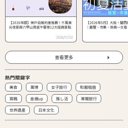
【2026年版】神戶自駕約會推薦！千萬美
【2026年5月】大阪・關西
元夜景與六甲山質感午餐等12大經典景點
｜展覽、市集、祭典一次看
2026/07/02
查看更多
美食
萬博
女子旅行
和服租借
賞楓
金運up
推し活
單獨旅行
世界遺產
日本文化