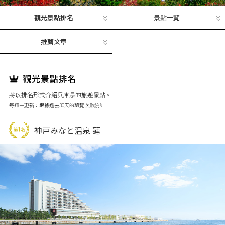
觀光景點排名
景點一覽
推薦文章
將以排名形式介紹兵庫県的旅遊景點。
每週一更新：根據過去30天的瀏覽次數統計
神戸みなと温泉 蓮