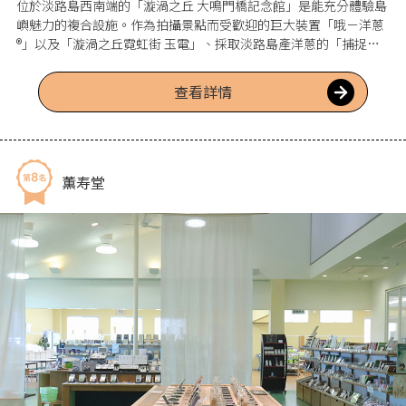
位於淡路島西南端的「漩渦之丘 大鳴門橋記念館」是能充分體驗島
嶼魅力的複合設施。作為拍攝景點而受歡迎的巨大裝置「哦－洋蔥
®」以及「漩渦之丘霓虹街 玉電」、採取淡路島產洋蔥的「捕捉洋
蔥」等，充滿玩心的機關豐富齊備。此外，還有能一邊眺望絕景一
邊品嚐以島上新鮮食材製作料理的餐廳、屢獲殊榮的創意漢堡店、
查看詳情
體驗型博物館「渦潮科學館」、以及非常適合選購伴手禮的商店
等，各式各樣的設施激發好奇心。
薫寿堂