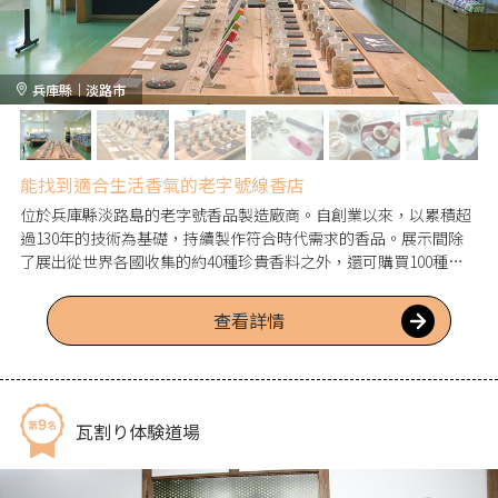
兵庫縣｜淡路市
能找到適合生活香氣的老字號線香店
位於兵庫縣淡路島的老字號香品製造廠商。自創業以來，以累積超
過130年的技術為基礎，持續製作符合時代需求的香品。展示間除
了展出從世界各國收集的約40種珍貴香料之外，還可購買100種以
上多樣化的商品。館內也設有可實際試聞香味的空間，快來尋找你
喜愛的香氣吧。
查看詳情
瓦割り体験道場