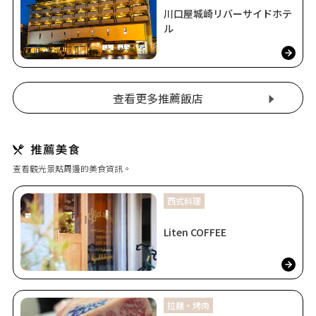
川口屋城崎リバーサイドホテ
ル
查看更多推薦飯店
查看觀光景點周邊的美食資訊。
西式料理
Liten COFFEE
拉麵・烤肉