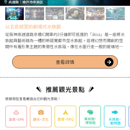
兵庫縣｜神戸市中央区
以五官感受的劇場式水族館
從阪神高速道路京橋IC開車約3分鐘即可抵達的「átoa」是一座將水
族館與藝術融為一體的新感覺都市型水族館。這裡幻想而獨創的空
間中有著形象主題的象徵性水族箱，像在水面行走一般的玻璃地板
水族箱和球體水族箱等，其中除了以魚類為主還有爬蟲類、鳥類、
哺乳類等多樣的動物生活。優雅地在水中游泳的小爪水獺和洪堡企
查看詳情
鵝受到從小孩到大人的喜愛。在彷彿置身電影或舞台一場情節中的
感覺中，可以享受與各種生物相遇的樂趣。
根據類型查看最適合您的觀光景點！