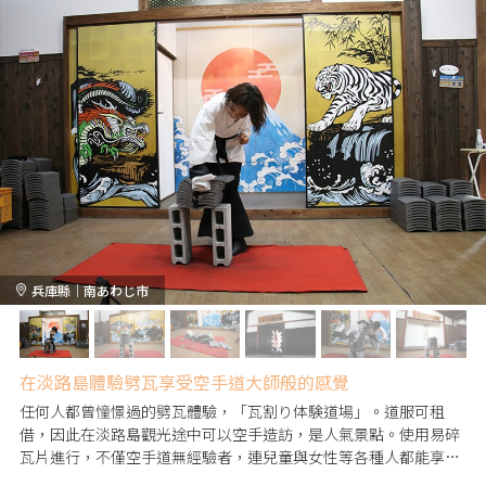
兵庫縣｜南あわじ市
在淡路島體驗劈瓦享受空手道大師般的感覺
任何人都曾憧憬過的劈瓦體驗，「瓦割り体験道場」。道服可租
借，因此在淡路島觀光途中可以空手造訪，是人氣景點。使用易碎
瓦片進行，不僅空手道無經驗者，連兒童與女性等各種人都能享
受。瓦片劈開瞬間的成就感與暢快感，是其他地方無法體驗的舒適