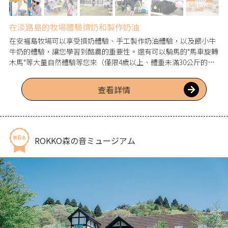
在淡路島的牧場體驗擠奶和製作奶油
在安褔島牧場可以享受擠奶體驗、手工製作奶油體驗，以及餵小牛
牛奶的體驗，讓您學習到酪農的重要性。還有可以騎馬的"馬車旋轉
木馬"等大量自然體驗等您來（僅限4歲以上、體重未滿30公斤的兒
童）。週末時，各地家庭帶著孩子來參觀的人數眾多。到2025年春
季，將重新開放供品嚐"神戶牛肉"、"淡路牛肉"的燒烤、牛排、壽喜
查看詳情
燒、涮涮鍋等菜餚的餐廳（共200座位，可團體使用）。
ROKKO森の音ミュージアム