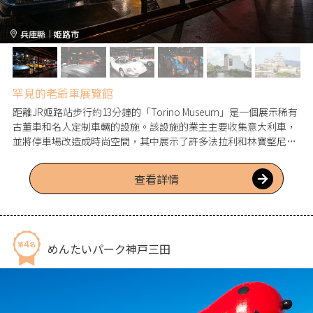
兵庫縣｜姫路市
罕見的老爺車展覽館
距離JR姬路站步行約13分鐘的「Torino Museum」是一個展示稀有
古董車和名人定制車輛的設施。該設施的業主主要收集意大利車，
並將停車場改造成時尚空間，其中展示了許多法拉利和林寶堅尼等
車輛。讓我們親身感受這一規模和優美設計。
查看詳情
めんたいパーク神戸三田