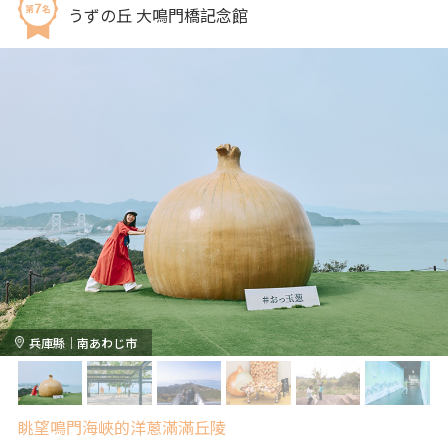
うずの丘 大鳴門橋記念館
兵庫縣｜南あわじ市
眺望鳴門海峽的洋蔥滿滿丘陵