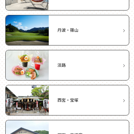
丹波・篠山
淡路
西宮・宝塚