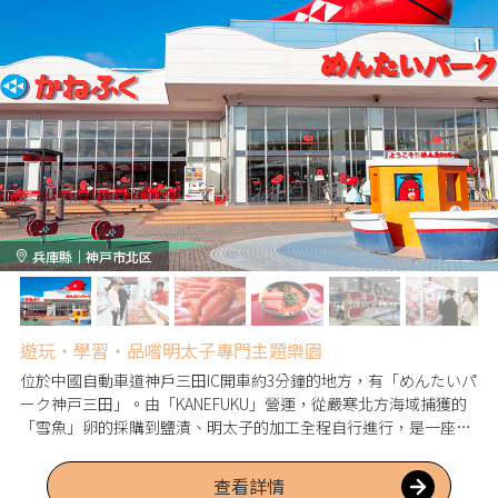
兵庫縣｜神戸市北区
遊玩・學習・品嚐明太子專門主題樂園
位於中國自動車道神戶三田IC開車約3分鐘的地方，有「めんたいパ
ーク神戸三田」。由「KANEFUKU」營運，從嚴寒北方海域捕獲的
「雪魚」卵的採購到鹽漬、明太子的加工全程自行進行，是一座從
兒童到成人都能享受的明太子專門主題樂園。可以參觀意外不為人
知的明太子歷史、豆知識及製造過程。品嚐「試食區」中彈牙口感
查看詳情
後，可在「餐點區」盡情享受明太子美食。在「工廠直營店」不僅