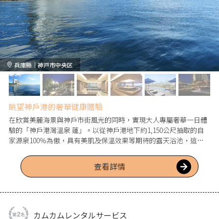
兵庫縣｜神戸市中央区
眺望神戶港的奢華健康體驗
在欣賞美麗海景與神戶市街風光的同時，實現大人專屬奢華一日體
驗的「神戶港灣溫泉 蓮」。以從神戶港地下約1,150公尺抽取的自
家源泉100％為傲，具有美肌及保溫效果等期待的露天浴池，這座
天然溫泉設施備有岩盤浴、桑拿、水浴、室內與戶外游泳池等多樣
溫浴設備，且備品齊全。作為厚生勞動大臣認定的「溫泉利用型健
查看詳情
康促進設施」，可輕鬆無需攜帶物品體驗都市湯治。盡情享受涵蓋
美容與餐點，使身心達到“和諧”的健康養生體驗。
カムカムレンタルサービス