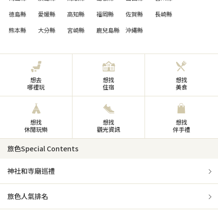
徳島縣
愛媛縣
高知縣
福岡縣
佐賀縣
長崎縣
熊本縣
大分縣
宮崎縣
鹿兒島縣
沖繩縣
想去
想找
想找
哪裡玩
住宿
美食
想找
想找
想找
休閒玩樂
觀光資訊
伴手禮
旅色Special Contents
神社和寺廟巡禮
旅色人氣排名