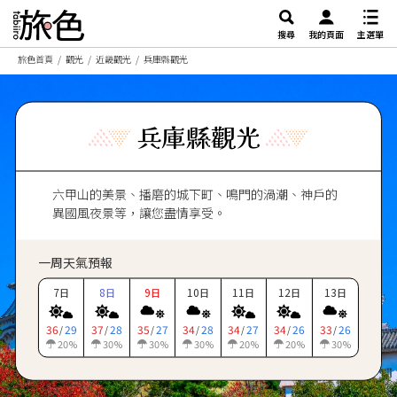
搜尋
我的頁面
主選單
旅色首頁
觀光
近畿觀光
兵庫縣觀光
兵庫縣觀光
六甲山的美景、播磨的城下町、鳴門的渦潮、神戶的
異國風夜景等，讓您盡情享受。
一周天氣預報
7
8
9
10
11
12
13
日
日
日
日
日
日
日
36
29
37
28
35
27
34
28
34
27
34
26
33
26
/
/
/
/
/
/
/
20
30
30
30
20
20
30
%
%
%
%
%
%
%