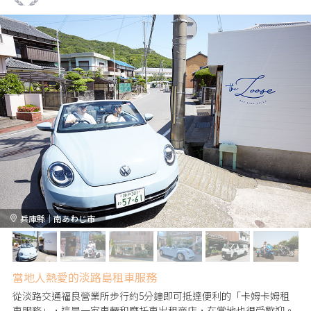
兵庫縣｜南あわじ市
當地人熱愛的淡路島租車服務
從淡路交通福良營業所步行約5分鐘即可抵達便利的「卡姆卡姆租
車服務」，這是一家車輛和摩托車出租商店，在當地也很受歡迎。