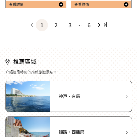
查看詳情
查看詳情
1
2
3
6
…
介紹這段時間的推薦旅遊景點。
神戸・有馬
姫路・西播磨