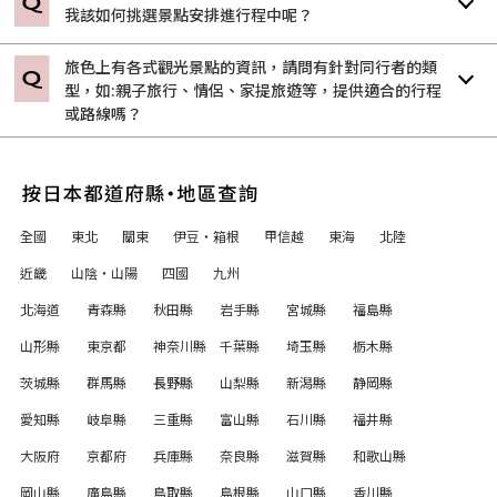
我該如何挑選景點安排進行程中呢？
旅色上有各式觀光景點的資訊，請問有針對同行者的類
型，如:親子旅行、情侶、家提旅遊等，提供適合的行程
或路線嗎？
全國
東北
關東
伊豆・箱根
甲信越
東海
北陸
近畿
山陰・山陽
四國
九州
北海道
青森縣
秋田縣
岩手縣
宮城縣
福島縣
山形縣
東京都
神奈川縣
千葉縣
埼玉縣
栃木縣
茨城縣
群馬縣
長野縣
山梨縣
新潟縣
静岡縣
愛知縣
岐阜縣
三重縣
富山縣
石川縣
福井縣
大阪府
京都府
兵庫縣
奈良縣
滋賀縣
和歌山縣
岡山縣
廣島縣
鳥取縣
島根縣
山口縣
香川縣