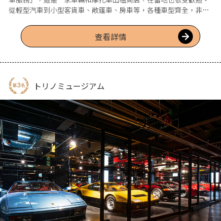
從輕型汽車到小型客貨車、敞篷車、房車等，各種車型齊全，非常
適合環島旅行。摩托車有50cc、250cc和400cc等不同款式可供選
擇，還有普通汽車駕照可以駕駛的熱門三輪車，非常適合進行觀光
查看詳情
旅行。可以向親切的店主詢問觀光景點。在心愛的敞篷車上享受海
岸線的風光，感受非日常的氛圍如何。
トリノミュージアム