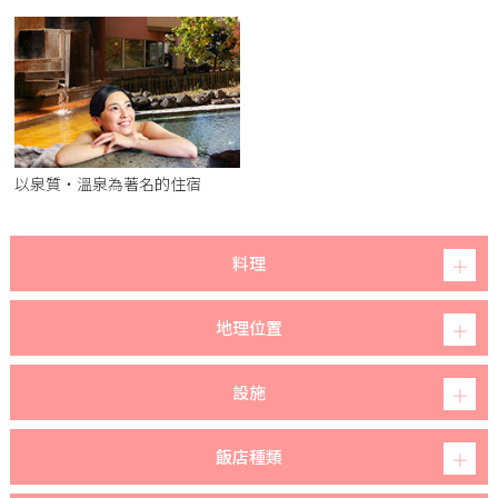
以泉質・溫泉為著名的住宿
料理
地理位置
設施
飯店種類