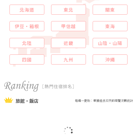
北海道
東北
關東
伊豆・箱根
甲信越
東海
北陸
近畿
山陰・山陽
四國
九州
沖繩
旅館・飯店
每週一更新：根據過去30天的瀏覽次數統計