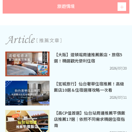
旅遊情境
【大阪】道頓堀周邊推薦飯店・旅宿5
選！精選觀光便利住宿
2026/07/20
【宮城旅行】仙台奢華住宿推薦！高級
飯店10選＆住宿選擇攻略一次看
2026/07/11
【高CP值首選】仙台站周邊推薦平價飯
店推薦17選｜依照不同需求精選住宿指
南