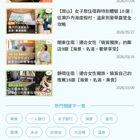
2026/07/04
【岡山】女子旅住宿與特別體驗 18 選｜
從瀨戶內海度假村、溫泉到豪華露營全
攻略
2026/05/27
關東住宿｜適合女性「犒賞獨旅」的飯
店9選【海景・名湯・奢華享受】
2026/03/16
靜岡住宿｜適合女性獨旅・犒賞自己的
推薦16選【海景・名湯・美食】
2026/03/09
熱門關鍵字一覽
美食
一人旅行
女子旅行
海景
蜜月
萬博
泳池
近車站
大浴場
溫泉