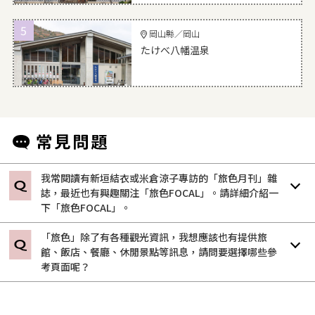
5
岡山縣／岡山
たけべ八幡温泉
我常閱讀有新垣結衣或米倉涼子專訪的「旅色月刊」雜
誌，最近也有興趣關注「旅色FOCAL」。請詳細介紹一
下「旅色FOCAL」。
「旅色」除了有各種觀光資訊，我想應該也有提供旅
館、飯店、餐廳、休閒景點等訊息，請問要選擇哪些參
考頁面呢？