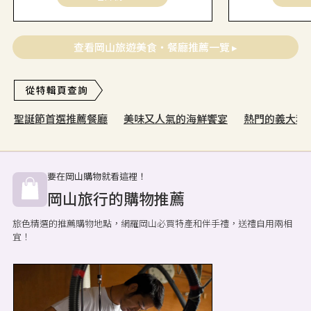
查看岡山旅遊美食・餐廳推薦一覽 ▸
聖誕節首選推薦餐廳
美味又人氣的海鮮饗宴
熱門的義大利
要在岡山購物就看這裡！
岡山旅行的購物推薦
旅色精選的推薦購物地點，網羅岡山必買特產和伴手禮，送禮自用兩相
宜！