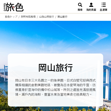
搜尋
我的頁面
主選單
旅色トップ
按照地區搜尋
山陰山陽旅行
岡山旅行
岡山旅行
岡山有日本三大名園之一的後樂園、日式白壁宅邸與西式
樓房相連的倉敷美觀地區、被譽為日本愛琴海的牛窗、彷
彿置身於雲海中的備中松山城等，所到之處皆充滿旅遊風
情。瀨戶內的海鮮、豐富水果及當地美食也極具魅力。