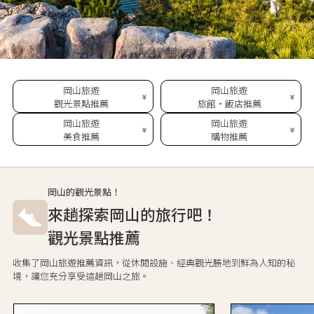
岡山旅遊
岡山旅遊
觀光景點推薦
旅館・飯店推薦
岡山旅遊
岡山旅遊
美食推薦
購物推薦
岡山的觀光景點！
來趟探索岡山的旅行吧！
觀光景點推薦
收集了岡山旅遊推薦資訊，從休閒設施、經典觀光勝地到鮮為人知的秘
境，讓您充分享受這趟岡山之旅。