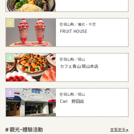
3
岡山縣／備前・牛窓
FRUIT HOUSE
4
岡山縣／岡山
カフェ青山 岡山本店
5
岡山縣／岡山
Ciel 野田店
查看更多 ▸