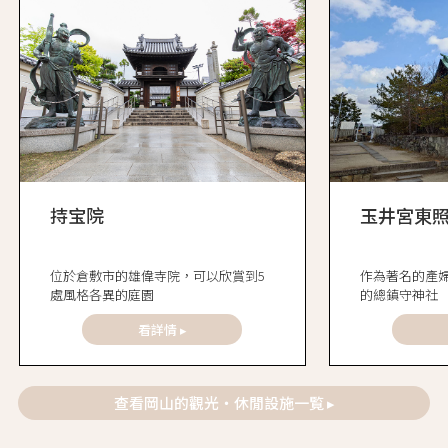
持宝院
玉井宮東
位於倉敷市的雄偉寺院，可以欣賞到5
作為著名的產
處風格各異的庭園
的總鎮守神社
看詳情 ▸
查看岡山的觀光・休閒設施一覧 ▸