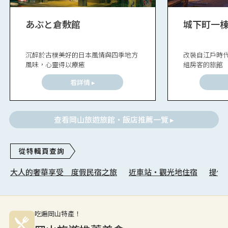
あぶと倉敷館
城下町一棟
沉醉於古樸美好的日本風情與四季地方
改裝自江戶時
風味，心靈得以療癒
組房客的旅館
看詳情 ▸
查看岡山旅遊旅館・飯店推薦一覽 ▸
大人的奢華享受 度假民宿之旅
近車站・觀光地住宿
提供
吃遍岡山特產！