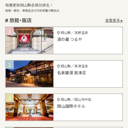
每週更新岡山縣各類別排名！
每週一更新：根據過去30天的瀏覽次數統計
查看更多 ▸
1
岡山縣／湯原溫泉
湯の蔵 つるや
2
岡山縣／奧津溫泉
名泉鍵湯 奥津荘
3
岡山縣／岡山市中區
岡山国際ホテル