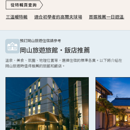
三溫暖特輯
適合初學者的高爾夫球場
首選推薦一日遊溫泉
預訂岡山旅遊住宿請參考
岡山旅遊旅館・飯店推薦
溫泉、美食、氛圍、地理位置等，選擇住宿的標準各異。以下將介紹在
岡山旅遊時值得推薦的旅館和飯店。