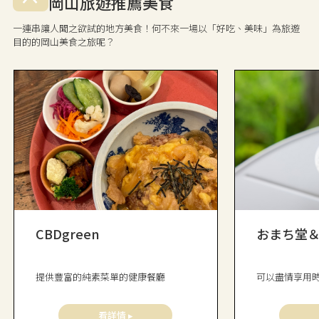
岡山旅遊推薦美食
一連串讓人聞之欲試的地方美食！何不來一場以「好吃、美味」為旅遊
目的的岡山美食之旅呢？
CBDgreen
おまち堂＆F
提供豐富的純素菜單的健康餐廳
可以盡情享用
看詳情 ▸