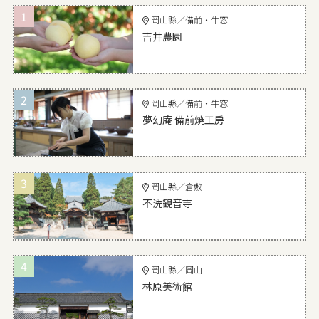
1
岡山縣／備前・牛窓
吉井農園
2
岡山縣／備前・牛窓
夢幻庵 備前焼工房
3
岡山縣／倉敷
不洗観音寺
4
岡山縣／岡山
林原美術館