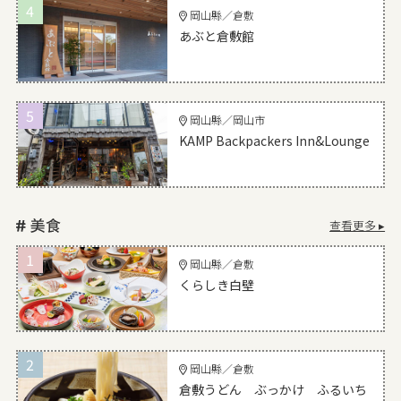
4
岡山縣／倉敷
あぶと倉敷館
5
岡山縣／岡山市
KAMP Backpackers Inn&Lounge
查看更多 ▸
1
岡山縣／倉敷
くらしき白壁
2
岡山縣／倉敷
倉敷うどん ぶっかけ ふるいち