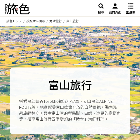
搜尋
我的頁面
主選單
旅色トップ
按照地區搜尋
北陸旅行
富山旅行
富山旅行
搭乘黑部峽谷Torokko觀光小火車、立山黑部ALPINE
ROUTE等，親身感受富山雄偉奔放的自然景觀。縣內溫
泉旅館林立，品嚐富山灣的螢烏賊、白蝦、冰見的寒鰤魚
等，盡享富山旅行四季變幻的「時令」海鮮料理。