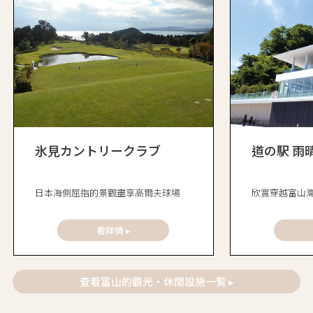
氷見カントリークラブ
道の駅 雨
日本海側屈指的景觀盡享高爾夫球場
欣賞穿越富山
看詳情 ▸
查看富山的觀光・休閒設施一覧 ▸