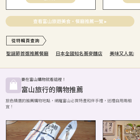
查看富山旅遊美食・餐廳推薦一覽 ▸
聖誕節首選推薦餐廳
日本全國知名蕎麥麵店
美味又人氣的
要在富山購物就看這裡！
富山旅行的購物推薦
旅色精選的推薦購物地點，網羅富山必買特產和伴手禮，送禮自用兩相
宜！