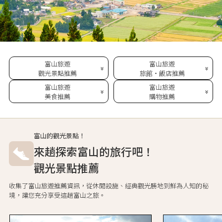
富山旅遊
富山旅遊
觀光景點推薦
旅館・飯店推薦
富山旅遊
富山旅遊
美食推薦
購物推薦
富山的觀光景點！
來趟探索富山的旅行吧！
觀光景點推薦
收集了富山旅遊推薦資訊，從休閒設施、經典觀光勝地到鮮為人知的秘
境，讓您充分享受這趟富山之旅。