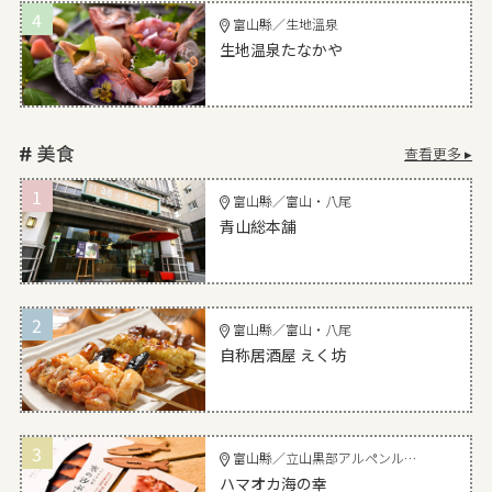
4
富山縣／生地溫泉
生地温泉たなかや
查看更多 ▸
1
富山縣／富山・八尾
青山総本舗
2
富山縣／富山・八尾
自称居酒屋 えく坊
3
富山縣／立山黒部アルペンルート～黒部・宇奈月
ハマオカ海の幸