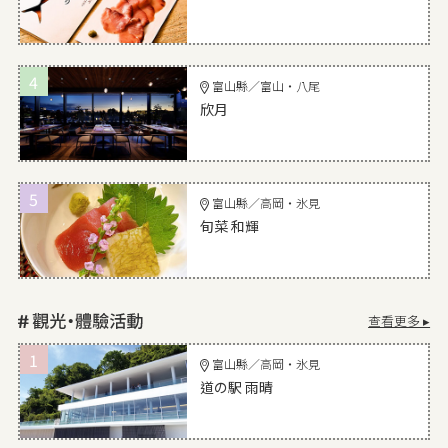
4
富山縣／富山・八尾
欣月
5
富山縣／高岡・氷見
旬菜 和輝
查看更多 ▸
1
富山縣／高岡・氷見
道の駅 雨晴