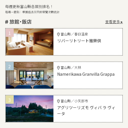
每週更新富山縣各類別排名！
每週一更新：根據過去30天的瀏覽次數統計
查看更多 ▸
1
富山縣／春日溫泉
リバーリトリート雅樂倶
2
富山縣／大林
Namerikawa Granvilla Grappa
3
富山縣／小矢部市
アグリツーリズモ ヴィバ ラ ヴィ
ータ