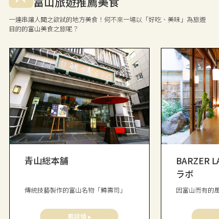
富山旅遊推薦美食
一連串讓人聞之欲試的地方美食！何不來一場以「好吃、美味」為旅遊
目的的富山美食之旅呢？
青山総本舗
BARZER 
ラボ
傳統技藝製作的富山名物「鱒壽司」
因富山而有的
看詳情 ▸