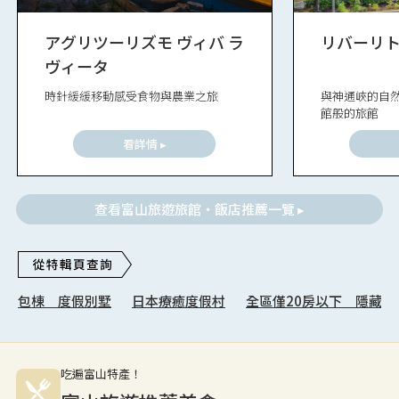
アグリツーリズモ ヴィバ ラ
リバーリ
ヴィータ
時針緩緩移動感受食物與農業之旅
與神通峽的自
館般的旅館
看詳情 ▸
查看富山旅遊旅館・飯店推薦一覽 ▸
包棟 度假別墅
日本療癒度假村
全區僅20房以下 隱藏秘
吃遍富山特產！