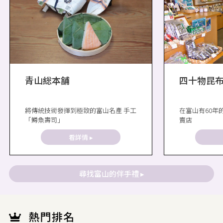
青山総本舗
四十物昆
將傳統技術發揮到極致的富山名產 手工
在富山有60年
「鱒魚壽司」
賣店
看詳情 ▸
尋找富山的伴手禮 ▸