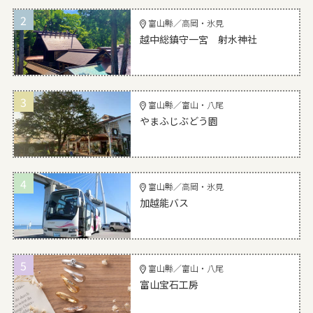
2
富山縣／高岡・氷見
越中総鎮守一宮 射水神社
3
富山縣／富山・八尾
やまふじぶどう園
4
富山縣／高岡・氷見
加越能バス
5
富山縣／富山・八尾
富山宝石工房