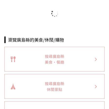
瀏覽廣島縣的美食/休閒/購物
搜尋廣島縣
美食・餐廳
搜尋廣島縣
休閒景點