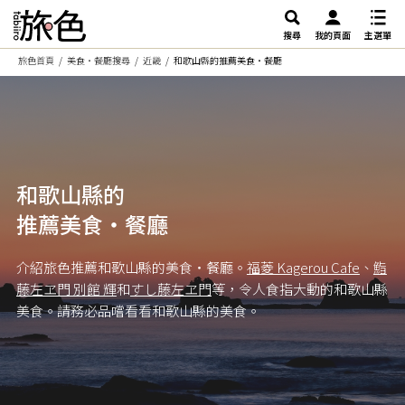
搜尋
我的頁面
主選單
旅色首頁
美食・餐廳搜尋
近畿
和歌山縣的推薦美食・餐廳
和歌山縣的
推薦美食・餐廳
介紹旅色推薦和歌山縣的美食・餐廳。
福菱 Kagerou Cafe
、
鮨
藤左ヱ門 別館 輝
和
すし藤左ヱ門
等，令人食指大動的和歌山縣
美食。請務必品嚐看看和歌山縣的美食。