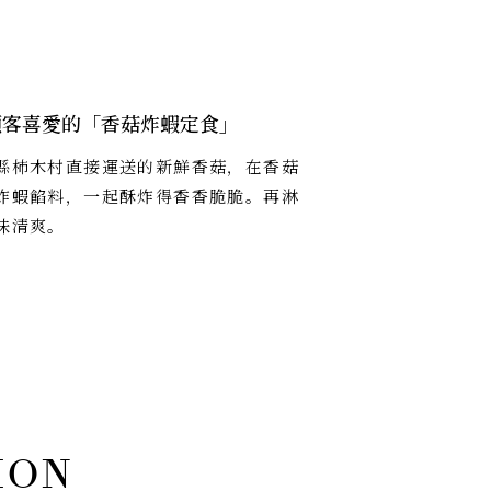
顧客喜愛的「香菇炸蝦定食」
縣柿木村直接運送的新鮮香菇，在香菇
炸蝦餡料，一起酥炸得香香脆脆。再淋
味清爽。