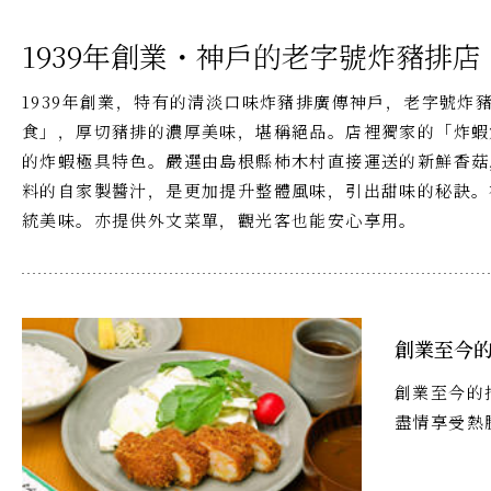
1939年創業・神戶的老字號炸豬排店
1939年創業，特有的清淡口味炸豬排廣傳神戶，老字號炸
食」，厚切豬排的濃厚美味，堪稱絕品。店裡獨家的「炸蝦
的炸蝦極具特色。嚴選由島根縣柿木村直接運送的新鮮香菇
料的自家製醬汁，是更加提升整體風味，引出甜味的秘訣。
統美味。亦提供外文菜單，觀光客也能安心享用。
創業至今
創業至今的
盡情享受熱