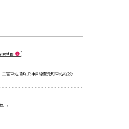
探索地圖
三宮車站搭乘JR神戶線至元町車站約2分
色」。