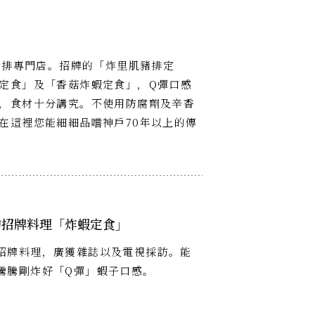
豬排專門店。招牌的「炸里肌豬排定
定食」及「香菇炸蝦定食」，Q彈口感
，食材十分講究。不使用防腐劑及辛香
在這裡您能細細品嚐神戶70年以上的傳
的招牌料理「炸蝦定食」
招牌料理，廣獲雜誌以及電視採訪。能
騰騰剛炸好「Q彈」蝦子口感。