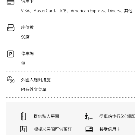
信用卡
VISA、MasterCard、JCB、American Express、Diners、其他
座位數
90席
停車場
無
外國人應對措施
附有外文菜單
提供私人房間
從車站步行5分鐘
榻榻米房間可供預訂
接受信用卡