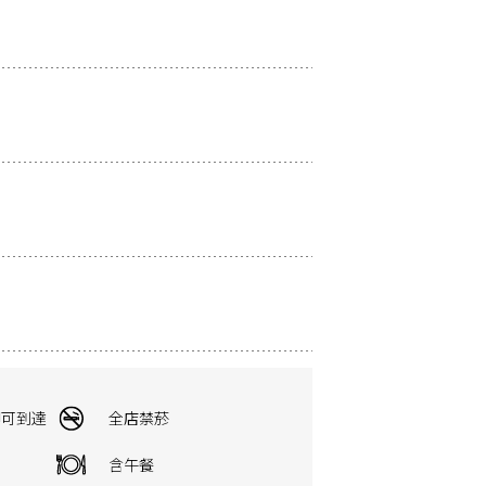
即可到達
全店禁菸
含午餐