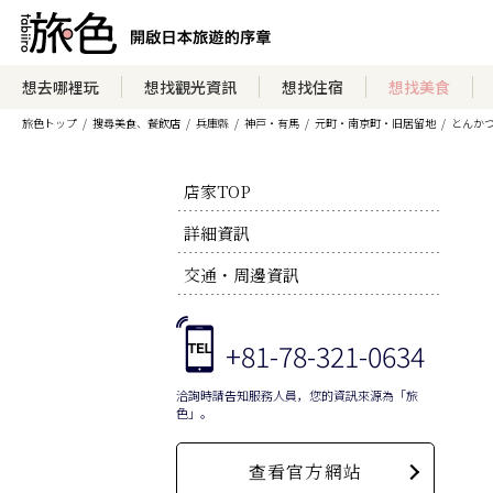
想去哪裡玩
想找觀光資訊
想找住宿
想找美食
旅色トップ
搜尋美食、餐飲店
兵庫縣
神戸・有馬
元町・南京町・旧居留地
とんか
店家TOP
詳細資訊
交通・周邊資訊
+81-78-321-0634
洽詢時請告知服務人員，您的資訊來源為「旅
色」。
查看官方網站