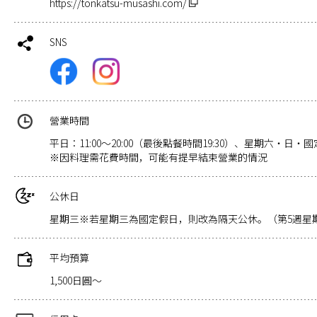
https://tonkatsu-musashi.com/
SNS
營業時間
平日：11:00～20:00（最後點餐時間19:30）、星期六・日・國定
※因料理需花費時間，可能有提早結束營業的情況
公休日
星期三※若星期三為國定假日，則改為隔天公休。（第5週星
平均預算
1,500日圓～