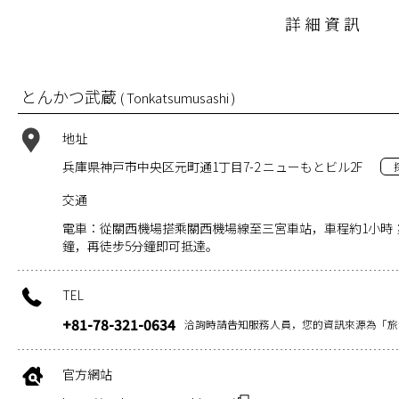
詳細資訊
とんかつ武蔵
( Tonkatsumusashi )
地址
兵庫県神戸市中央区元町通1丁目7-2 ニューもとビル2F
交通
電車：從關西機場搭乘關西機場線至三宮車站，車程約1小時；
鐘，再徒步5分鐘即可抵達。
TEL
+81-78-321-0634
洽詢時請告知服務人員，您的資訊來源為「旅
官方網站