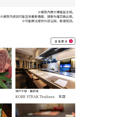
※網頁內標示價格皆含稅。
※網頁內資訊可能並非最新情報，請事先確認再出發。
※可能無法提供外語洽詢，敬請見諒。
查看更多
神戶牛排・鐵板燒
KOBE STEAK Tsubasa 本店