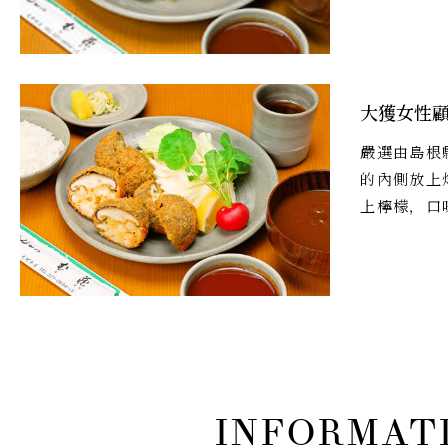
大獲女性
嚴選由島根
的內側放上
上檸檬，口