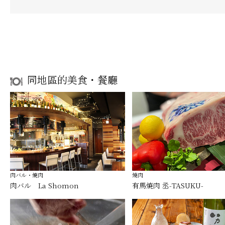
同地區的美食・餐廳
肉バル・焼肉
燒肉
肉バル La Shomon
有馬焼肉 丞-TASUKU-