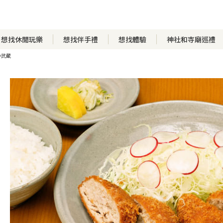
想找休閒玩樂
想找伴手禮
想找體驗
神社和寺廟巡禮
つ武蔵