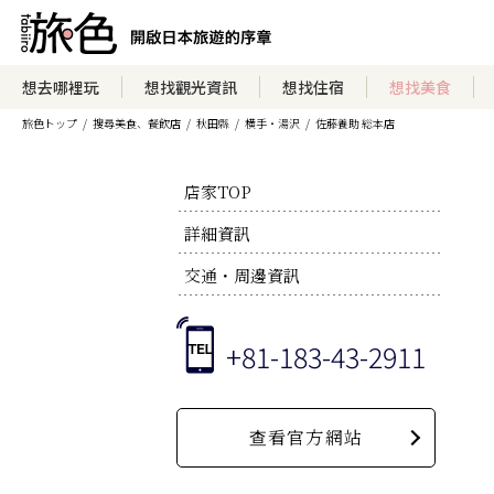
想去哪裡玩
想找觀光資訊
想找住宿
想找美食
旅色トップ
搜尋美食、餐飲店
秋田縣
横手・湯沢
佐藤養助 総本店
店家TOP
詳細資訊
交通・周邊資訊
+81-183-43-2911
查看官方網站