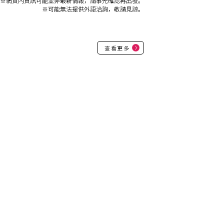
※網頁內資訊可能並非最新情報，請事先確認再出發。
※可能無法提供外語洽詢，敬請見諒。
查看更多