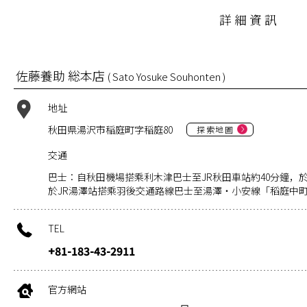
詳細資訊
佐藤養助 総本店
( Sato Yosuke Souhonten )
地址
秋田県湯沢市稲庭町字稲庭80
探索地圖
交通
巴士：自秋田機場搭乘利木津巴士至JR秋田車站約40分鐘，於
於JR湯澤站搭乘羽後交通路線巴士至湯澤・小安線「稻庭中
TEL
+81-183-43-2911
官方網站