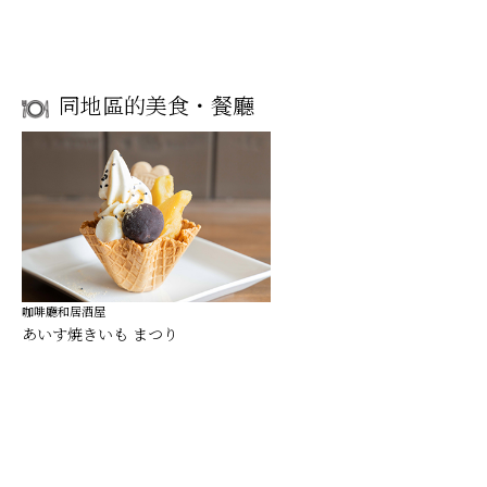
同地區的美食・餐廳
咖啡廳和居酒屋
あいす焼きいも まつり