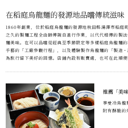
在稻庭烏龍麵的發源地品嚐傳統滋味
1860年創業，位於稻庭烏龍麵的發源地秋田縣湯澤市稻庭
之久的製麵工程全由師傅親自進行作業，以代代相傳的製法
麵美味。在可以品嚐從經典至季節限定等多樣稻庭烏龍麵的
手藝的「工廠參觀行程」，以及體驗製作烏龍麵的「製造・
為旅行留下美好的回憶。店鋪內設有販賣處，也可在此順便
推薦「美
享受冷烏龍
附有酥脆的