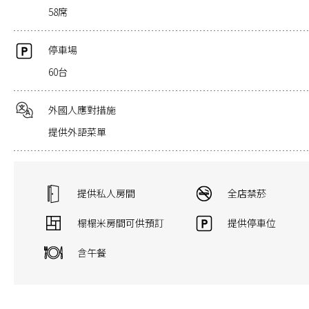
58席
停車場
60台
外國人應對措施
提供外語菜單
提供私人房間
全店禁菸
榻榻米房間可供預訂
提供停車位
含午餐