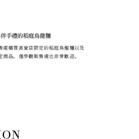
為伴手禮的稻庭烏龍麵
售處購買直營店限定的稻庭烏龍麵以及
定商品。僅參觀販售處也非常歡迎。