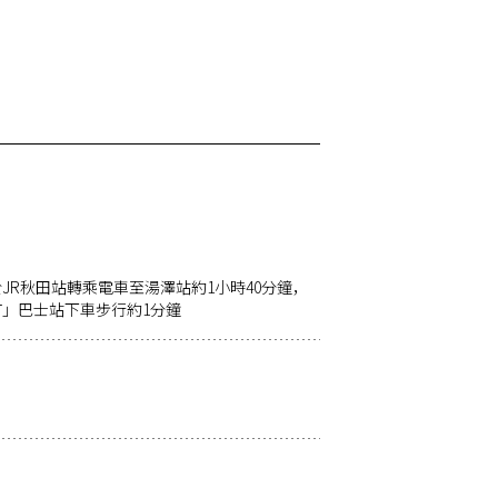
JR秋田站轉乘電車至湯澤站約1小時40分鐘，
町」巴士站下車步行約1分鐘