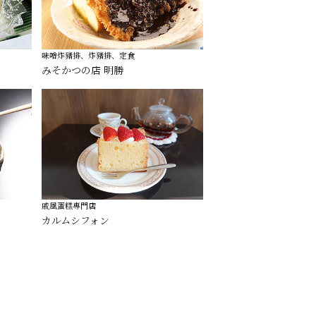
味噌炸豬排、炸豬排、定食
みそかつの店 明勝
戚風蛋糕專門店
カルムシフォン