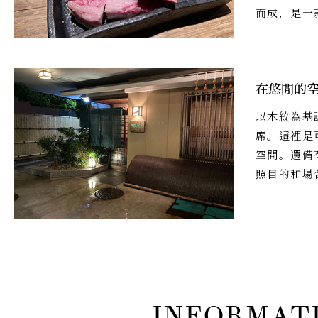
而成，是一
在悠閒的
以木紋為基
席。這裡是
空間。還備
照目的和場