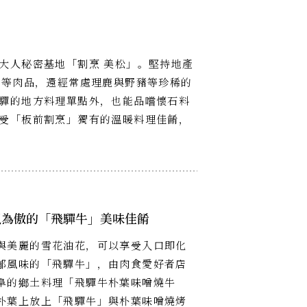
大人秘密基地「割烹 美松」。堅持地產
上等肉品，還經常處理鹿與野豬等珍稀的
驒的地方料理單點外，也能品嚐懷石料
受「板前割烹」獨有的溫暖料理佳餚，
以為傲的「飛驒牛」美味佳餚
與美麗的雪花油花，可以享受入口即化
郁風味的「飛驒牛」，由肉食愛好者店
阜的鄉土料理「飛驒牛朴葉味噌燒牛
朴葉上放上「飛驒牛」與朴葉味噌燒烤