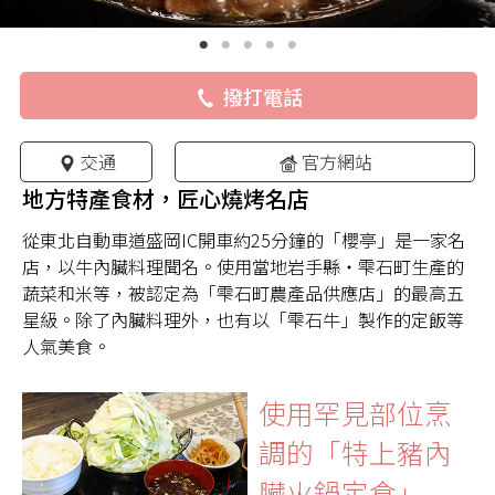
撥打電話
交通
官方網站
地方特產食材，匠心燒烤名店
從東北自動車道盛岡IC開車約25分鐘的「櫻亭」是一家名
店，以牛內臟料理聞名。使用當地岩手縣・雫石町生產的
蔬菜和米等，被認定為「雫石町農產品供應店」的最高五
星級。除了內臟料理外，也有以「雫石牛」製作的定飯等
人氣美食。
使用罕見部位烹
調的「特上豬內
臟火鍋定食」