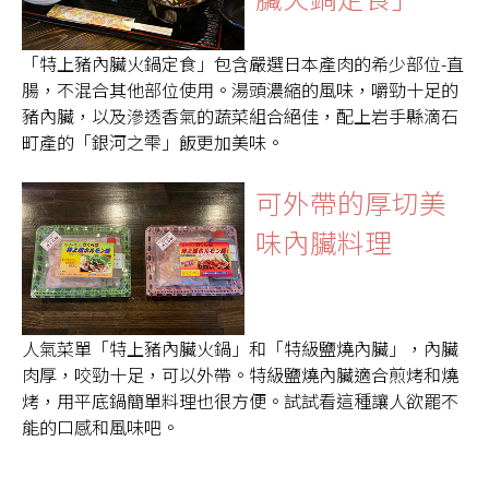
「特上豬內臟火鍋定食」包含嚴選日本產肉的希少部位-直
腸，不混合其他部位使用。湯頭濃縮的風味，嚼勁十足的
豬內臟，以及滲透香氣的蔬菜組合絕佳，配上岩手縣滴石
町產的「銀河之雫」飯更加美味。
可外帶的厚切美
味內臟料理
人氣菜單「特上豬內臟火鍋」和「特級鹽燒內臟」，內臟
肉厚，咬勁十足，可以外帶。特級鹽燒內臟適合煎烤和燒
烤，用平底鍋簡單料理也很方便。試試看這種讓人欲罷不
能的口感和風味吧。