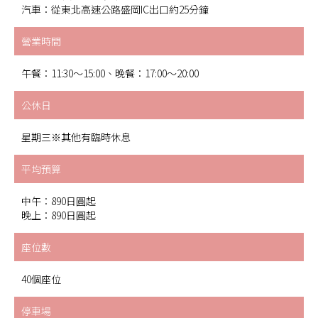
汽車：從東北高速公路盛岡IC出口約25分鐘
營業時間
午餐：11:30～15:00、晚餐：17:00～20:00
公休日
星期三※其他有臨時休息
平均預算
中午：890日圓起
晚上：890日圓起
座位數
40個座位
停車場