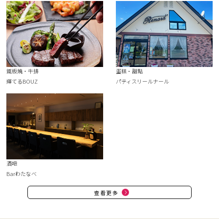
鐵板燒・牛排
蛋糕·甜點
輝てるBOUZ
パティスリールナール
酒吧
Barわたなべ
查看更多