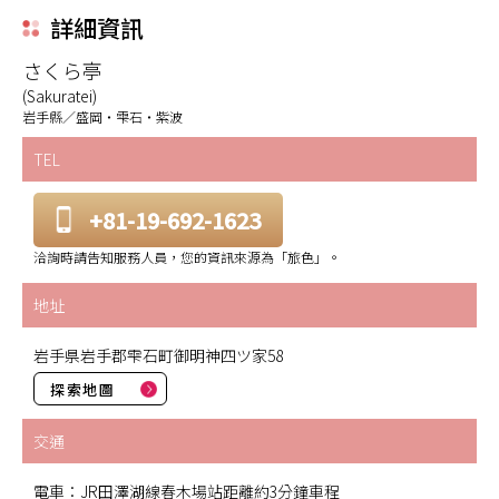
詳細資訊
さくら亭
(Sakuratei)
岩手縣／盛岡・雫石・紫波
TEL
+81-19-692-1623
洽詢時請告知服務人員，您的資訊來源為「旅色」。
地址
岩手県岩手郡雫石町御明神四ツ家58
探索地圖
交通
電車：JR田澤湖線春木場站距離約3分鐘車程