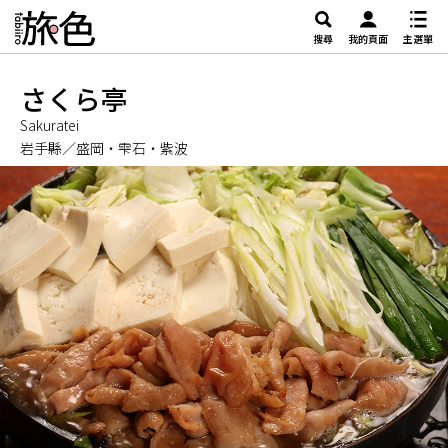
搜尋
我的頁面
主選單
さくら亭
Sakuratei
岩手縣／盛岡・雫石・紫波