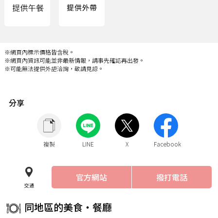
※網頁內標示價格皆含稅。
※網頁內資訊可能並非最新情報，請事先確認再出發。
※可能無法提供外語洽詢，敬請見諒。
分享
複製
LINE
X
Facebook
官方網站
撥打電話
交通
同地區的美食・餐廳