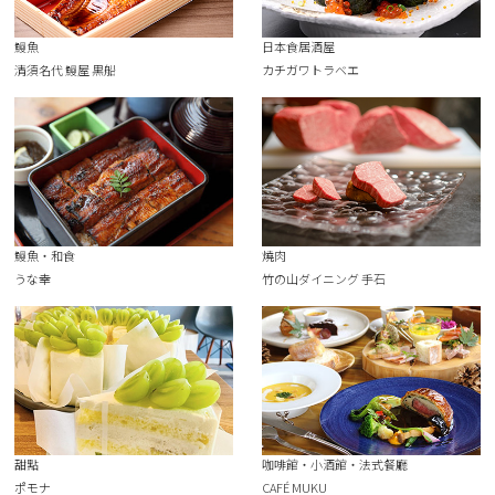
鰻魚
日本食居酒屋
清須名代 鰻屋 黒船
カチガワトラベエ
鰻魚・和食
燒肉
うな幸
竹の山ダイニング 手石
甜點
咖啡館・小酒館・法式餐廳
ポモナ
CAFÉ MUKU