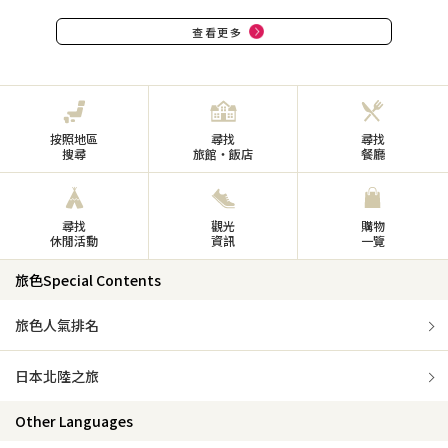
查看更多
按照地區
尋找
尋找
搜尋
旅館・飯店
餐廳
尋找
觀光
購物
休閒活動
資訊
一覽
旅色Special Contents
旅色人氣排名
日本北陸之旅
Other Languages