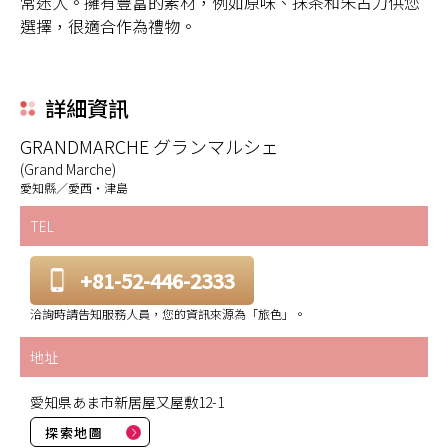
常迷人。擁有豐富的素材，例如原味、抹茶和朱古力供您
選擇，很適合作為禮物。
詳細資訊
GRANDMARCHE グランマルシェ
(Grand Marche)
愛知縣／愛西・津島
TEL
+81-52-446-2333
洽詢時請告知服務人員，您的資訊來源為「旅色」。
地址
愛知県あま市新居屋又屋敷12-1
探索地圖