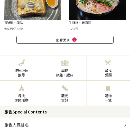
咖啡廳・甜點
牛雜鍋・居酒屋
HACHIYA cafe
もつ宗
查看更多
按照地區
尋找
尋找
搜尋
旅館・飯店
餐廳
尋找
觀光
購物
休閒活動
資訊
一覽
旅色Special Contents
旅色人氣排名