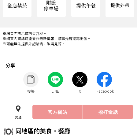
※網頁內標示價格皆含稅。
※網頁內資訊可能並非最新情報，請事先確認再出發。
※可能無法提供外語洽詢，敬請見諒。
分享
複製
LINE
X
Facebook
官方網站
撥打電話
交通
同地區的美食・餐廳