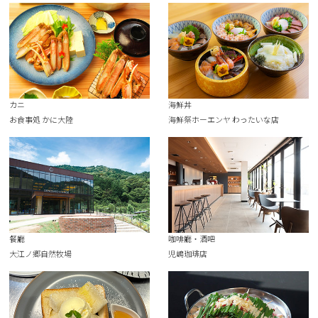
カニ
海鮮丼
お食事処 かに大陸
海鮮祭ホーエンヤ わったいな店
餐廳
咖啡廳・酒吧
大江ノ郷自然牧場
児嶋珈琲店