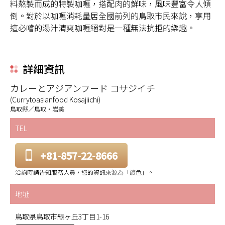
料熬製而成的特製咖喱，搭配肉的鮮味，風味豐富令人傾
倒。對於以咖喱消耗量居全國前列的鳥取市民來說，享用
這必嚐的湯汁清爽咖喱絕對是一種無法抗拒的樂趣。
詳細資訊
カレーとアジアンフード コサジイチ
(Currytoasianfood Kosajiichi)
鳥取縣／鳥取・岩美
TEL
+81-857-22-8666
洽詢時請告知服務人員，您的資訊來源為「旅色」。
地址
鳥取県鳥取市緑ヶ丘3丁目1-16