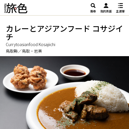
搜尋
我的頁面
主選單
カレーとアジアンフード コサジイ
チ
Currytoasianfood Kosajiichi
鳥取縣／鳥取・岩美