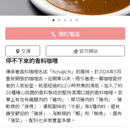
撥打電話
交通
官方網站
停不下來的香料咖哩
傳承著香料咖哩名店「Kosajiichi」的風味，於2024年5月
重新開張的咖哩店。從開業以來，吸引著老一輩咖哩愛好
者的人氣秘密，就是經過約12小時熬煮的湯底，加入了約
20種精心挑選的香料製成的堅持濕潤口感的香料咖哩。菜
單上有含有雞腿肉的「雞肉」、厚切豬肉的「豬肉」、豬
軟骨的「排骨」、濃郁甜味的「牛筋」等4種肉料，還有
廣受歡迎的「豬排」、海鮮類的「蝦」和「鮪魚」，還有
「菠菜」，配料也非常豐富多變。