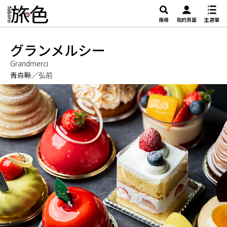
搜尋
我的頁面
主選單
グランメルシー
Grandmerci
青森縣／弘前