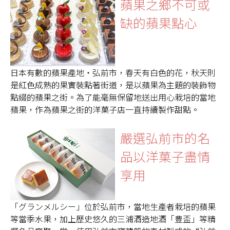
蘋果之鄉不可或
缺的蘋果點心
日本有數的蘋果產地・弘前市，春天有白色的花，秋天則
是紅色成熟的果實裝點著街道，是以蘋果為主題的裝飾物
點綴的蘋果之街。為了能毫無保留地送出用心栽培的當地
蘋果，作為蘋果之街的洋菓子店一直持續製作甜點。
嚴選弘前市的名
品以洋菓子盡情
享用
「グランメルシー」位於弘前市，當地生產者栽培的蘋果
等當季水果，加上歷史悠久的三浦酒造地酒「豊盃」等精