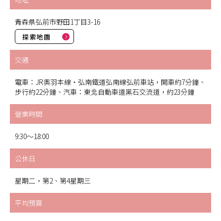
青森県弘前市野田1丁目3-16
探索地圖
交通
電車：JR奧羽本線・弘南鐵道弘南線弘前車站，開車約7分鐘、
步行約22分鐘、汽車：東北自動車道黑石交流道，約23分鐘
營業時間
9:30～18:00
公休日
星期二，第2、第4星期三
平均預算