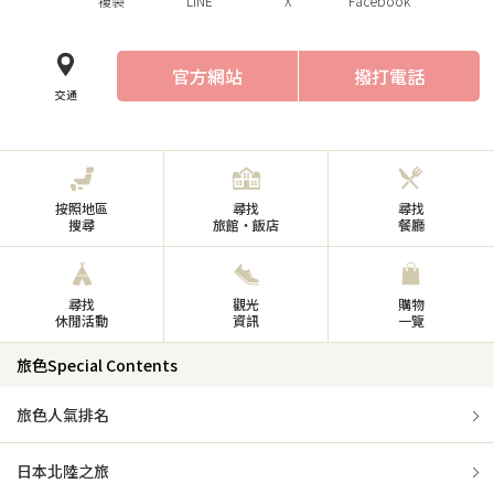
複製
LINE
X
Facebook
官方網站
撥打電話
交通
按照地區
尋找
尋找
搜尋
旅館・飯店
餐廳
尋找
觀光
購物
休閒活動
資訊
一覽
旅色Special Contents
旅色人氣排名
日本北陸之旅