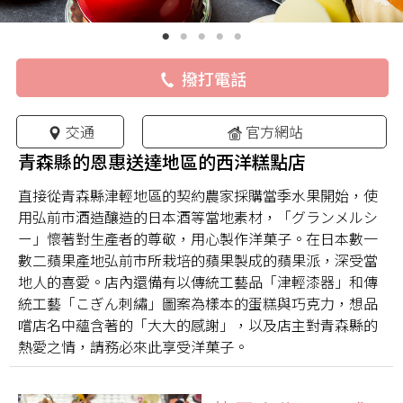
撥打電話
交通
官方網站
青森縣的恩惠送達地區的西洋糕點店
直接從青森縣津輕地區的契約農家採購當季水果開始，使
用弘前市酒造釀造的日本酒等當地素材，「グランメルシ
ー」懷著對生產者的尊敬，用心製作洋菓子。在日本數一
數二蘋果產地弘前市所栽培的蘋果製成的蘋果派，深受當
地人的喜愛。店內還備有以傳統工藝品「津輕漆器」和傳
統工藝「こぎん刺繡」圖案為樣本的蛋糕與巧克力，想品
嚐店名中蘊含著的「大大的感謝」，以及店主對青森縣的
熱愛之情，請務必來此享受洋菓子。