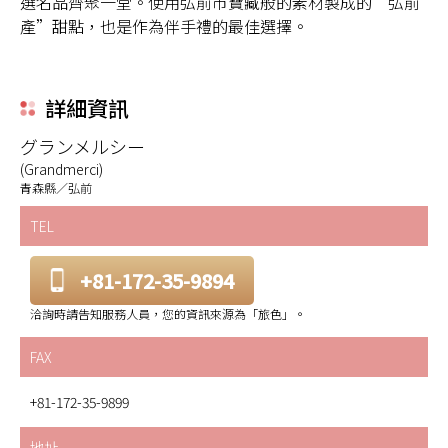
選名品齊聚一堂。使用弘前市寶藏般的素材製成的“弘前
產”甜點，也是作為伴手禮的最佳選擇。
詳細資訊
グランメルシー
(Grandmerci)
青森縣／弘前
TEL
+81-172-35-9894
洽詢時請告知服務人員，您的資訊來源為「旅色」。
FAX
+81-172-35-9899
地址