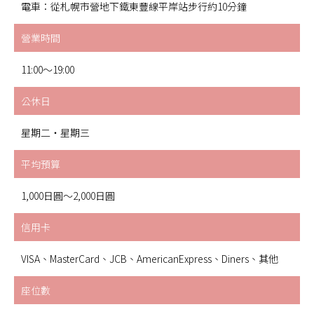
電車：從札幌市營地下鐵東豐線平岸站步行約10分鐘
營業時間
11:00～19:00
公休日
星期二・星期三
平均預算
1,000日圓～2,000日圓
信用卡
VISA、MasterCard、JCB、AmericanExpress、Diners、其他
座位數