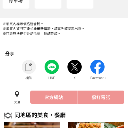
※網頁內標示價格皆含稅。
※網頁內資訊可能並非最新情報，請事先確認再出發。
※可能無法提供外語洽詢，敬請見諒。
分享
複製
LINE
X
Facebook
官方網站
撥打電話
交通
同地區的美食・餐廳