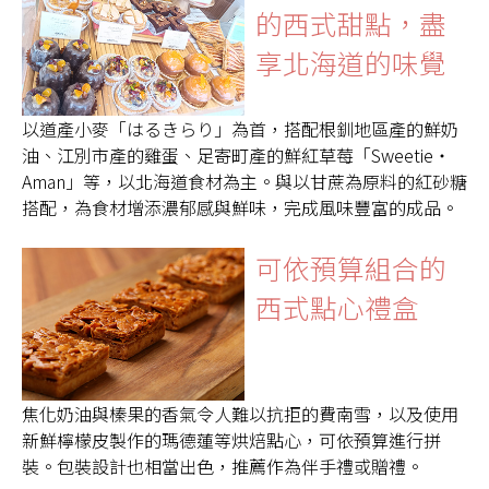
的西式甜點，盡
享北海道的味覺
以道產小麥「はるきらり」為首，搭配根釧地區產的鮮奶
油、江別市產的雞蛋、足寄町產的鮮紅草莓「Sweetie・
Aman」等，以北海道食材為主。與以甘蔗為原料的紅砂糖
搭配，為食材增添濃郁感與鮮味，完成風味豐富的成品。
可依預算組合的
西式點心禮盒
焦化奶油與榛果的香氣令人難以抗拒的費南雪，以及使用
新鮮檸檬皮製作的瑪德蓮等烘焙點心，可依預算進行拼
裝。包裝設計也相當出色，推薦作為伴手禮或贈禮。