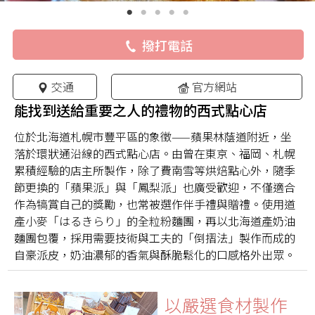
撥打電話
交通
官方網站
能找到送給重要之人的禮物的西式點心店
位於北海道札幌市豐平區的象徵——蘋果林蔭道附近，坐
落於環狀通沿線的西式點心店。由曾在東京、福岡、札幌
累積經驗的店主所製作，除了費南雪等烘焙點心外，隨季
節更換的「蘋果派」與「鳳梨派」也廣受歡迎，不僅適合
作為犒賞自己的獎勵，也常被選作伴手禮與贈禮。使用道
產小麥「はるきらり」的全粒粉麵團，再以北海道產奶油
麵團包覆，採用需要技術與工夫的「倒摺法」製作而成的
自豪派皮，奶油濃郁的香氣與酥脆鬆化的口感格外出眾。
以嚴選食材製作