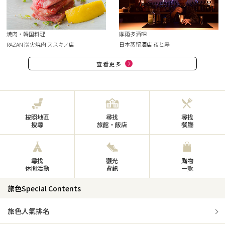
焼肉・韓国料理
摩爾多酒吧
RAZAN 炭火焼肉 ススキノ店
日本蒸留酒店 夜と霧
查看更多
按照地區
尋找
尋找
搜尋
旅館・飯店
餐廳
尋找
觀光
購物
休閒活動
資訊
一覽
旅色Special Contents
旅色人氣排名