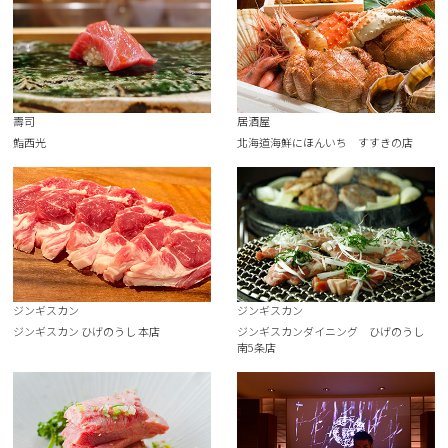
壽司
居酒屋
鮨西光
北海道海鮮にほんいち すすきの店
ジンギスカン
ジンギスカン
ジンギスカン ひげのうし 本店
ジンギスカンダイニング ひげのうし
南5条店