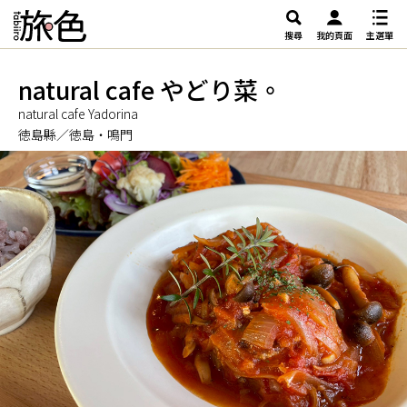
搜尋
我的頁面
主選單
natural cafe やどり菜。
natural cafe Yadorina
徳島縣／徳島・鳴門