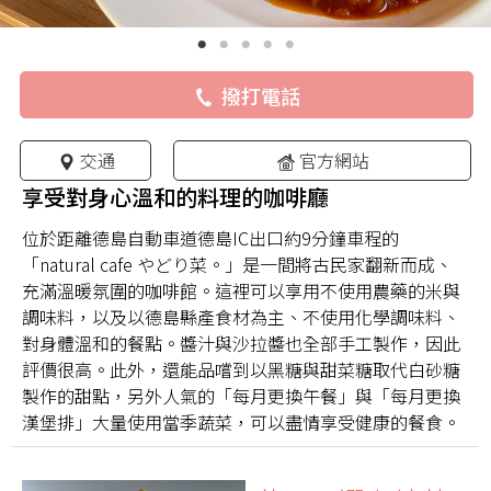
撥打電話
交通
官方網站
享受對身心溫和的料理的咖啡廳
位於距離德島自動車道德島IC出口約9分鐘車程的
「natural cafe やどり菜。」是一間將古民家翻新而成、
充滿溫暖氛圍的咖啡館。這裡可以享用不使用農藥的米與
調味料，以及以德島縣產食材為主、不使用化學調味料、
對身體溫和的餐點。醬汁與沙拉醬也全部手工製作，因此
評價很高。此外，還能品嚐到以黑糖與甜菜糖取代白砂糖
製作的甜點，另外人氣的「每月更換午餐」與「每月更換
漢堡排」大量使用當季蔬菜，可以盡情享受健康的餐食。