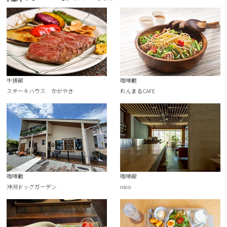
牛排館
咖啡廳
ステーキハウス かがやき
れんまるCAFE
咖啡廳
咖啡館
沖洲ドッグガーデン
nico