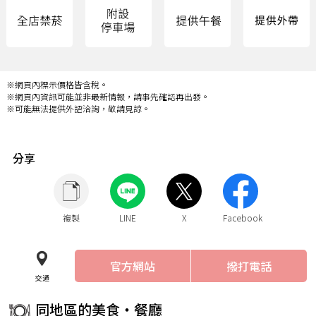
※網頁內標示價格皆含稅。
※網頁內資訊可能並非最新情報，請事先確認再出發。
※可能無法提供外語洽詢，敬請見諒。
分享
複製
LINE
X
Facebook
官方網站
撥打電話
交通
同地區的美食・餐廳