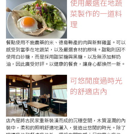
使用嚴選在地蔬
菜製作的一道料
理
餐點使用不施農藥的米、德島縣產的肉與新鮮雞蛋。可以
感受到當季在地蔬菜，以及嚴選食材的原味。甜點則因不
使用白砂糖，而是採用甜菜糖與黑糖，以及無添加鮮奶
油，因此廣受好評。以健康的餐食，讓身心都煥然一新。
可悠閒度過時光
的舒適店內
店內是將古民家重新裝潢而成的沉穩空間，木質溫潤的內
裝中，柔和的照明舒適地灑入，營造出悠閒的時光。除了