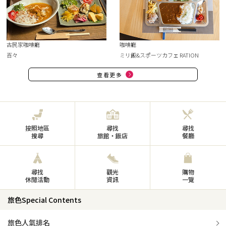
古民家咖啡廳
咖啡廳
百々
ミリ飯&スポーツカフェ RATION
查看更多
按照地區
尋找
尋找
搜尋
旅館・飯店
餐廳
尋找
觀光
購物
休閒活動
資訊
一覽
旅色Special Contents
旅色人氣排名