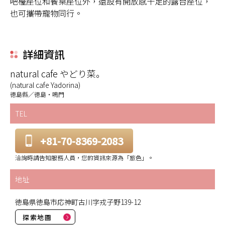
吧檯座位和餐桌座位外，還設有開放感十足的露台座位，
也可攜帶寵物同行。
詳細資訊
natural cafe やどり菜。
(natural cafe Yadorina)
徳島縣／徳島・鳴門
TEL
+81-70-8369-2083
洽詢時請告知服務人員，您的資訊來源為「旅色」。
地址
徳島県徳島市応神町古川字戎子野139-12
探索地圖