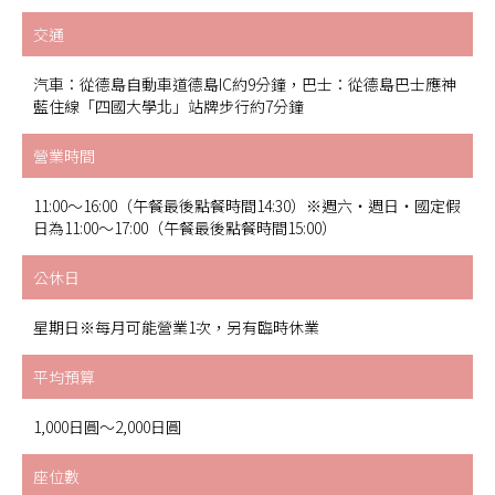
交通
汽車：從德島自動車道德島IC約9分鐘，巴士：從德島巴士應神
藍住線「四國大學北」站牌步行約7分鐘
營業時間
11:00～16:00（午餐最後點餐時間14:30）※週六・週日・國定假
日為11:00～17:00（午餐最後點餐時間15:00）
公休日
星期日※每月可能營業1次，另有臨時休業
平均預算
1,000日圓～2,000日圓
座位數