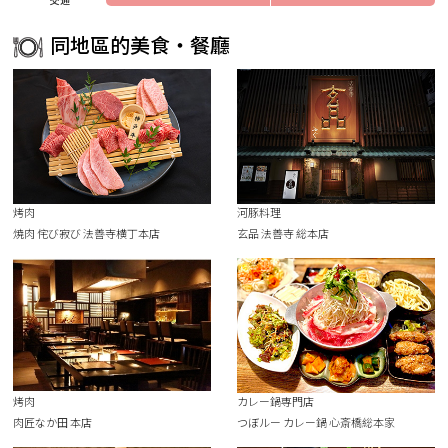
同地區的美食・餐廳
烤肉
河豚料理
焼肉 侘び寂び 法善寺横丁本店
玄品 法善寺 総本店
烤肉
カレー鍋専門店
肉匠なか田 本店
つぼルー カレー鍋 心斎橋総本家