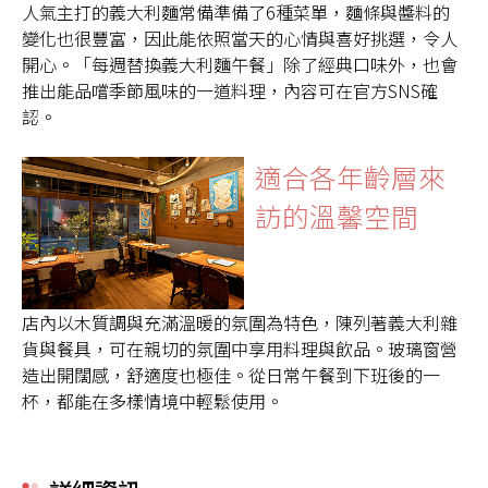
人氣主打的義大利麵常備準備了6種菜單，麵條與醬料的
變化也很豐富，因此能依照當天的心情與喜好挑選，令人
開心。「每週替換義大利麵午餐」除了經典口味外，也會
推出能品嚐季節風味的一道料理，內容可在官方SNS確
認。
適合各年齡層來
訪的溫馨空間
店內以木質調與充滿溫暖的氛圍為特色，陳列著義大利雜
貨與餐具，可在親切的氛圍中享用料理與飲品。玻璃窗營
造出開闊感，舒適度也極佳。從日常午餐到下班後的一
杯，都能在多樣情境中輕鬆使用。