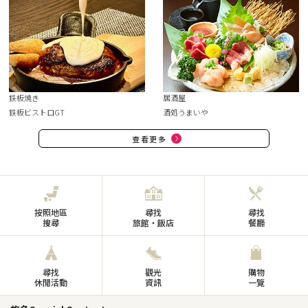
鉄板焼き
居酒屋
鉄板ビストロGT
酒処うまいや
查看更多
按照地區
尋找
尋找
搜尋
旅館・飯店
餐廳
尋找
觀光
購物
休閒活動
資訊
一覽