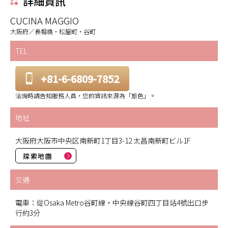
詳細資訊
CUCINA MAGGIO
大阪府／長堀橋・松屋町・谷町
TEL
+81-6-6809-7852
洽詢時請告知服務人員，您的資訊來源為「旅色」。
地址
大阪府大阪市中央区南新町1丁目3-12 太昌南新町ビル1F
探索地圖
交通
電車：從Osaka Metro谷町線・中央線谷町四丁目站4號出口步
行約3分