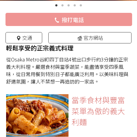
撥打電話
交通
官方網站
輕鬆享受的正宗義式料理
從Osaka Metro谷町四丁目站4號出口步行約3分鐘的正宗
義大利料理。嚴選食材與當季蔬菜，能盡情享受四季風
味，從日常用餐到特別日子都能廣泛利用。以美味料理與
舒適氛圍，讓人不禁想一再造訪的一家店。
當季食材與豐富
菜單為傲的義大
利麵