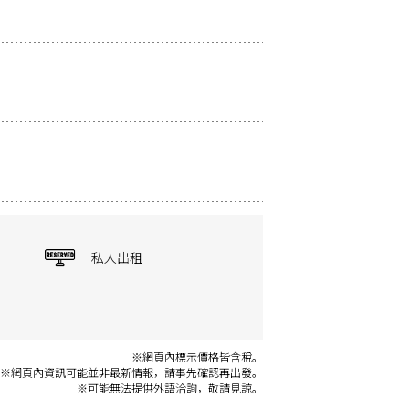
私人出租
※網頁內標示價格皆含稅。
※網頁內資訊可能並非最新情報，請事先確認再出發。
※可能無法提供外語洽詢，敬請見諒。