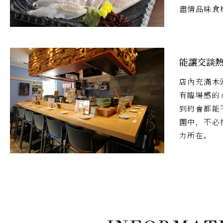
盡情品味食
能讓交談
店內充滿木
有臨場感的
到約會都能
圍中，不必
力所在。