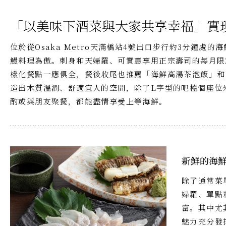
「以美味下酒菜與大家共享幸福」實
位於從Osaka Metro天滿橋站4號出口步行約3分鐘處
鰻料理為傲。刺身和天婦羅、可實惠享用正宗壽司的每月限
樣化餐點一應俱全，餐後收尾也推薦「海鮮高湯茶泡飯」和
造出木質溫潤、舒適宜人的空間，除了L字型的吧檯個座位
酌或與朋友聚餐，都能盡情享受上等海鮮。
新鮮的海
除了通常菜
婦羅、單點
富。其中尤
魅力充分發