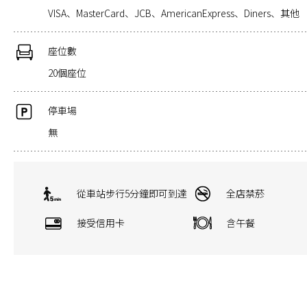
VISA、MasterCard、JCB、AmericanExpress、Diners、其他
座位數
20個座位
停車場
無
從車站步行5分鐘即可到達
全店禁菸
接受信用卡
含午餐