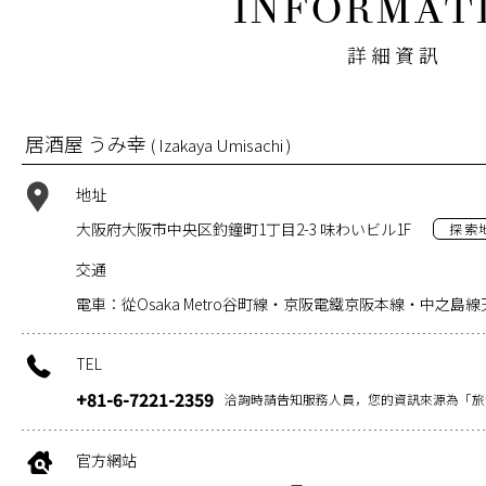
詳細資訊
居酒屋 うみ幸
( Izakaya Umisachi )
地址
大阪府大阪市中央区釣鐘町1丁目2-3 味わいビル1F
探索
交通
電車：從Osaka Metro谷町線・京阪電鐵京阪本線・中之島
TEL
+81-6-7221-2359
洽詢時請告知服務人員，您的資訊來源為「旅
官方網站