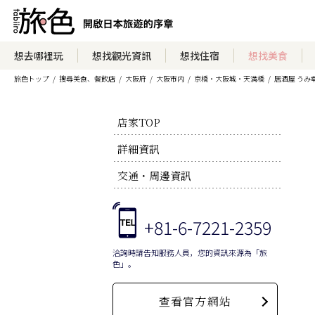
想去哪裡玩
想找觀光資訊
想找住宿
想找美食
旅色トップ
搜尋美食、餐飲店
大阪府
大阪市内
京橋・大阪城・天満橋
居酒屋 うみ
店家TOP
詳細資訊
交通・周邊資訊
+81-6-7221-2359
洽詢時請告知服務人員，您的資訊來源為「旅
色」。
查看官方網站