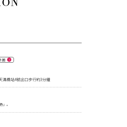
地圖
線天滿橋站4號出口步行約3分鐘
色」。