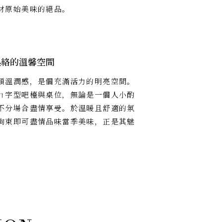
材原始美味的絕品。
熱絡的溫馨空間
頭溫潤感，是個充滿活力的明亮空間。
ㄇ字型吧檯與桌位，無論是一個人小酌
不分場合盡情享受。於溫暖且舒適的氛
拘束即可盡情品味當季美味，正是其魅