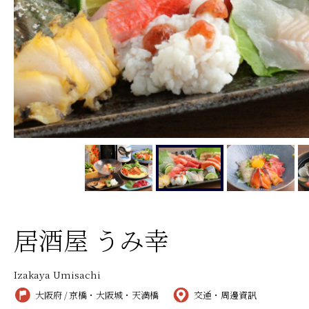
居酒屋 うみ幸
Izakaya Umisachi
大阪府 / 京橋・大阪城・天満橋
交通・周邊資訊