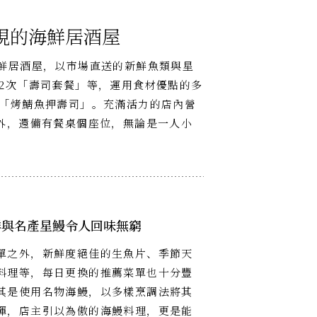
現的海鮮居酒屋
的海鮮居酒屋，以市場直送的新鮮魚類與星
2次「壽司套餐」等，運用食材優點的多
「烤鯖魚押壽司」。充滿活力的店內營
外，還備有餐桌個座位，無論是一人小
鮮與名產星鰻令人回味無窮
單之外，新鮮度絕佳的生魚片、季節天
料理等，每日更換的推薦菜單也十分豐
其是使用名物海鰻，以多樣烹調法將其
揮，店主引以為傲的海鰻料理，更是能