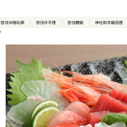
想找休閒玩樂
想找伴手禮
想找體驗
神社和寺廟巡禮
幸