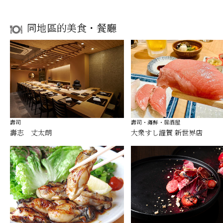
同地區的美食・餐廳
壽司
壽司・海鮮・居酒屋
壽志 丈太朗
大衆すし謹賀 新世界店