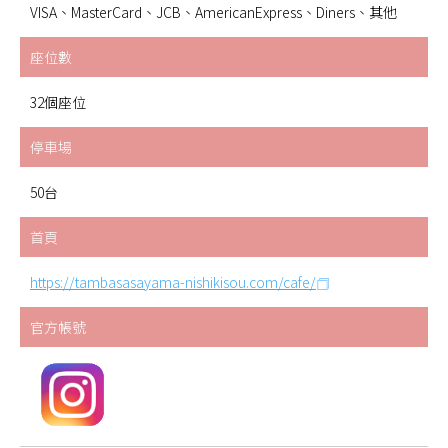
VISA、MasterCard、JCB、AmericanExpress、Diners、其他
座位數
32個座位
停車場
50台
首頁
https://tambasasayama-nishikisou.com/cafe/
官方帳號