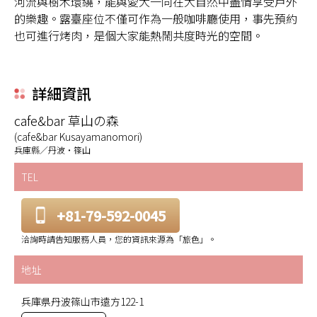
河流與樹木環繞，能與愛犬一同在大自然中盡情享受戶外
的樂趣。露臺座位不僅可作為一般咖啡廳使用，事先預約
也可進行烤肉，是個大家能熱鬧共度時光的空間。
詳細資訊
cafe&bar 草山の森
(cafe&bar Kusayamanomori)
兵庫縣／丹波・篠山
TEL
+81-79-592-0045
洽詢時請告知服務人員，您的資訊來源為「旅色」。
地址
兵庫県丹波篠山市遠方122-1