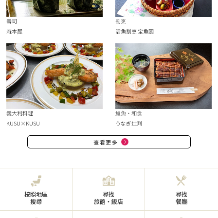
壽司
割烹
森本屋
活魚割烹 宝魚園
義大利料理
鰻魚・和食
KUSU×KUSU
うなぎ辻判
查看更多
按照地區
尋找
尋找
搜尋
旅館・飯店
餐廳