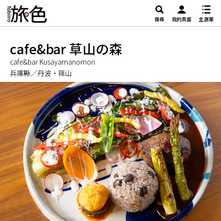
搜尋
我的頁面
主選單
cafe&bar 草山の森
cafe&bar Kusayamanomori
兵庫縣／丹波・篠山