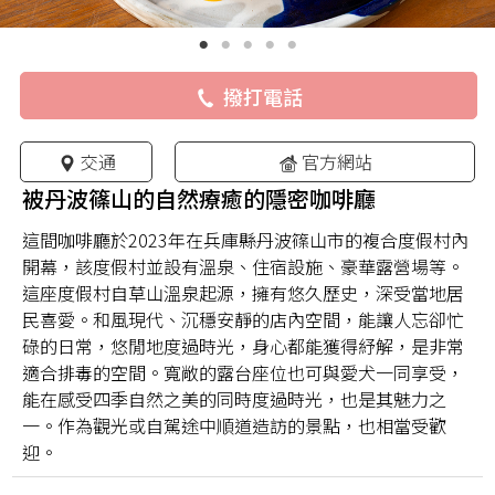
撥打電話
交通
官方網站
被丹波篠山的自然療癒的隱密咖啡廳
這間咖啡廳於2023年在兵庫縣丹波篠山市的複合度假村內
開幕，該度假村並設有溫泉、住宿設施、豪華露營場等。
這座度假村自草山溫泉起源，擁有悠久歷史，深受當地居
民喜愛。和風現代、沉穩安靜的店內空間，能讓人忘卻忙
碌的日常，悠閒地度過時光，身心都能獲得紓解，是非常
適合排毒的空間。寬敞的露台座位也可與愛犬一同享受，
能在感受四季自然之美的同時度過時光，也是其魅力之
一。作為觀光或自駕途中順道造訪的景點，也相當受歡
迎。