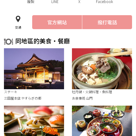
複製
LINE
X
Facebook
官方網站
撥打電話
交通
同地區的美食・餐廳
ステーキ
牡丹鍋・火鍋料理・魚料理
三田屋本店 やすらぎの郷
お食事処 山門