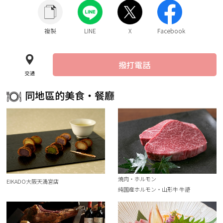
複製
LINE
X
Facebook
撥打電話
交通
同地區的美食・餐廳
焼肉・ホルモン
EIKADO大阪天満宮店
純国産ホルモン・山形牛 牛語