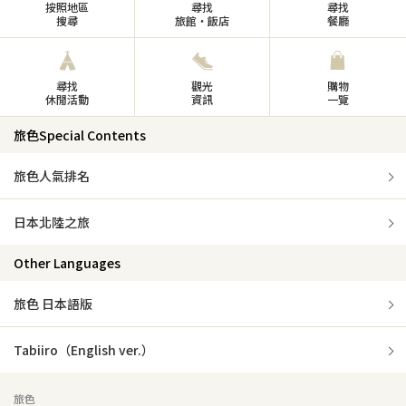
按照地區
尋找
尋找
搜尋
旅館・飯店
餐廳
尋找
觀光
購物
休閒活動
資訊
一覽
旅色Special Contents
旅色人氣排名
日本北陸之旅
Other Languages
旅色 日本語版
Tabiiro（English ver.）
旅色