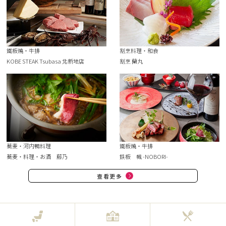
鐵板燒・牛排
割烹料理・和食
KOBE STEAK Tsubasa 北新地店
割烹 蘭丸
蕎麦・河内鴨料理
鐵板燒・牛排
蕎麦・料理・お酒 藤乃
鉄板 幟 -NOBORI-
查看更多