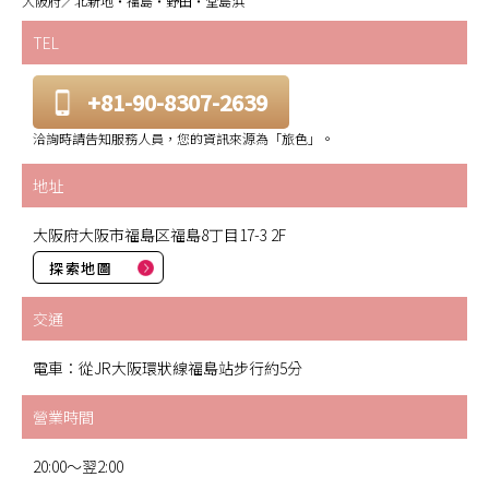
大阪府／北新地・福島・野田・堂島浜
TEL
+81-90-8307-2639
洽詢時請告知服務人員，您的資訊來源為「旅色」。
地址
大阪府大阪市福島区福島8丁目17-3 2F
探索地圖
交通
電車：從JR大阪環狀線福島站步行約5分
營業時間
20:00～翌2:00