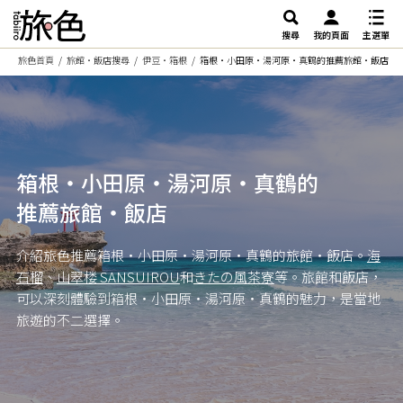
搜尋
我的頁面
主選單
旅色首頁
旅館・飯店搜尋
伊豆・箱根
箱根・小田原・湯河原・真鶴的推薦旅館・飯店
箱根・小田原・湯河原・真鶴的
推薦旅館・飯店
介紹旅色推薦箱根・小田原・湯河原・真鶴的旅館・飯店。
海
石榴
、
山翠楼 SANSUIROU
和
きたの風茶寮
等。旅館和飯店，
可以深刻體驗到箱根・小田原・湯河原・真鶴的魅力，是當地
旅遊的不二選擇。