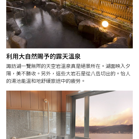
利用大自然賜予的露天溫泉
諏訪湖一覽無際的天空岩溫泉真是絕景所在。湖面映入夕
陽，美不勝收。另外，這些大岩石是從八岳切出的。怡人
的湯池能溫和地舒緩旅途中的疲勞。