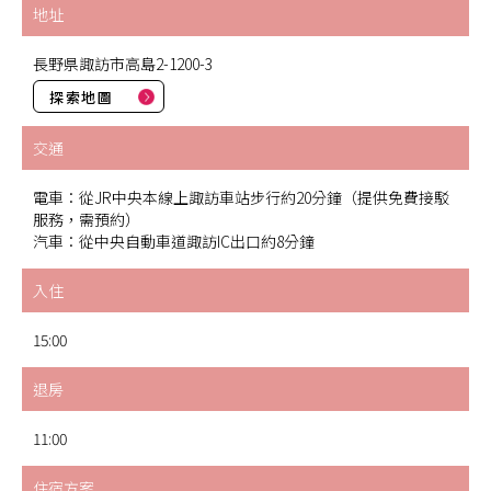
地址
長野県諏訪市高島2-1200-3
探索地圖
交通
電車：從JR中央本線上諏訪車站步行約20分鐘（提供免費接駁
服務，需預約）
汽車：從中央自動車道諏訪IC出口約8分鐘
入住
15:00
退房
11:00
住宿方案