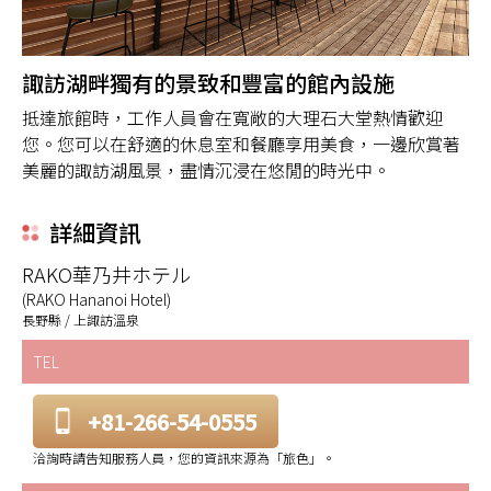
諏訪湖畔獨有的景致和豐富的館內設施
抵達旅館時，工作人員會在寬敞的大理石大堂熱情歡迎
您。您可以在舒適的休息室和餐廳享用美食，一邊欣賞著
美麗的諏訪湖風景，盡情沉浸在悠閒的時光中。
詳細資訊
RAKO華乃井ホテル
(RAKO Hananoi Hotel)
長野縣 / 上諏訪溫泉
TEL
+81-266-54-0555
洽詢時請告知服務人員，您的資訊來源為「旅色」。