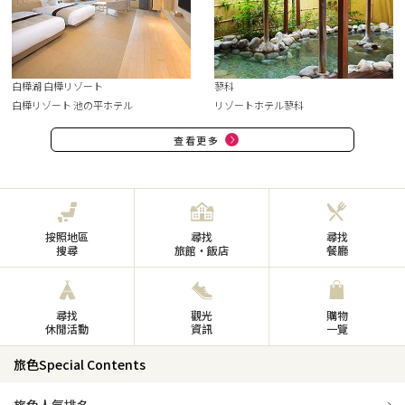
白樺湖 白樺リゾート
蓼科
白樺リゾート 池の平ホテル
リゾートホテル蓼科
查看更多
按照地區
尋找
尋找
搜尋
旅館・飯店
餐廳
尋找
觀光
購物
休閒活動
資訊
一覽
旅色Special Contents
旅色人氣排名