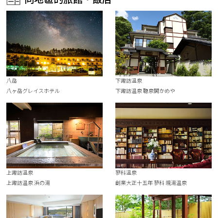
八岳
下諏訪溫泉
八ヶ岳グレイスホテル
下諏訪温泉 聴泉閣かめや
上諏訪溫泉
蓼科溫泉
上諏訪温泉 浜の湯
創業大正十五年 蓼科 親湯温泉