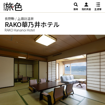
搜尋
我的頁面
主選單
長野縣 / 上諏訪溫泉
RAKO華乃井ホテル
RAKO Hananoi Hotel