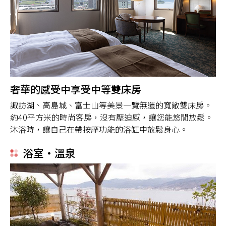
奢華的感受中享受中等雙床房
諏訪湖、高島城、富士山等美景一覽無遺的寬敞雙床房。
約40平方米的時尚客房，沒有壓迫感，讓您能悠閒放鬆。
沐浴時，讓自己在帶按摩功能的浴缸中放鬆身心。
浴室・溫泉