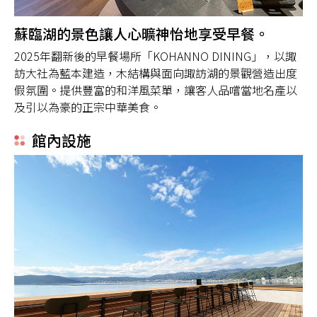
蘇臨湖的景色讓人心曠神怡地享受早餐。
2025年翻新後的早餐場所「KOHANNO DINING」，以諏
訪大社為藍本建造，木結構與面向諏訪湖的景觀營造出度
假氛圍。提供豐富的和洋風菜單，讓客人品嚐當地名產以
及引以為豪的正宗中華美食。
館內設施