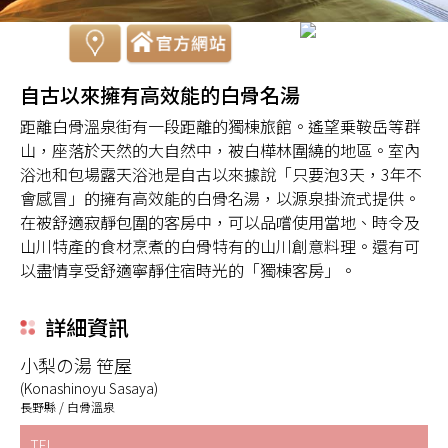
自古以來擁有高效能的白骨名湯
距離白骨溫泉街有一段距離的獨棟旅館。遙望乗鞍岳等群
山，座落於天然的大自然中，被白樺林圍繞的地區。室內
浴池和包場露天浴池是自古以來據說「只要泡3天，3年不
會感冒」的擁有高效能的白骨名湯，以源泉掛流式提供。
在被舒適寂靜包圍的客房中，可以品嚐使用當地、時令及
山川特產的食材烹煮的白骨特有的山川創意料理。還有可
以盡情享受舒適寧靜住宿時光的「獨棟客房」。
詳細資訊
小梨の湯 笹屋
(Konashinoyu Sasaya)
長野縣 / 白骨溫泉
TEL