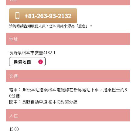
+81-263-93-2132
洽詢時請告知服務人員，您的資訊來源為「旅色」。
地址
長野県松本市安曇4182-1
探索地圖
交通
電車：JR松本站搭乘松本電鐵線在新島島站下車，搭乘巴士約8
0分鐘
開車：長野自動車道 松本IC約60分鐘
入住
15:00