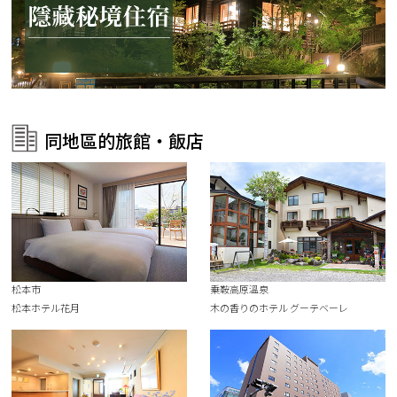
同地區的旅館・飯店
松本市
乗鞍高原溫泉
松本ホテル花月
木の香りのホテル グーテベーレ