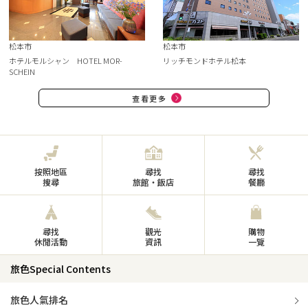
松本市
松本市
ホテルモルシャン HOTEL MOR-
リッチモンドホテル松本
SCHEIN
查看更多
按照地區
尋找
尋找
搜尋
旅館・飯店
餐廳
尋找
觀光
購物
休閒活動
資訊
一覽
旅色Special Contents
旅色人氣排名