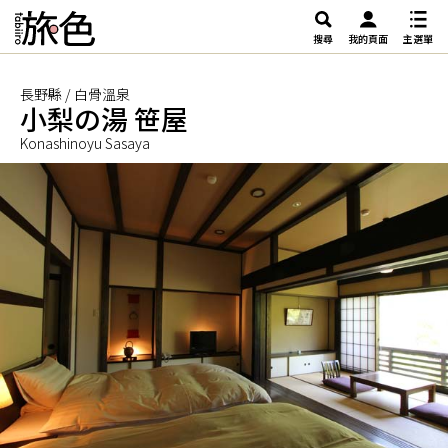
搜尋
我的頁面
主選單
長野縣 / 白骨溫泉
小梨の湯 笹屋
Konashinoyu Sasaya