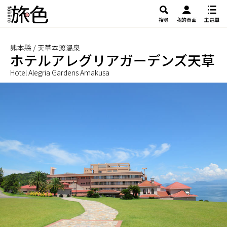
搜尋
我的頁面
主選單
熊本縣 / 天草本渡溫泉
ホテルアレグリアガーデンズ天草
Hotel Alegria Gardens Amakusa