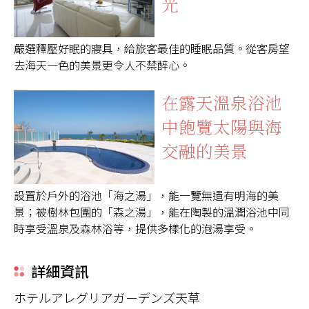
光
嚴選釋壓好眠的寢具，給旅客最佳的睡眠品質。從客房望
去海天一色的美景更令人不禁醉心。
在露天溫泉浴池
中飽覽太陽與海
交融的美景
設置於戶外的浴池「海之湯」，能一覽無遺有明海的美
景；被樹林包圍的「森之湯」，能在陶製的溫潤浴池中同
時享受溫泉及森林浴等，提供多樣化的泡湯享受。
詳細資訊
ホテルアレグリアガーデンズ天草