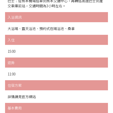
巴士：從熊本機場搭車到熊本交通中心，再轉搭高速巴士到產
交車庫前站，交通時間為3小時左右。
入浴資訊
大浴場、露天浴池、預約式包場浴池、桑拿
入住
15:00
退房
11:00
住宿方案
詳情請見官方網站
基本費用