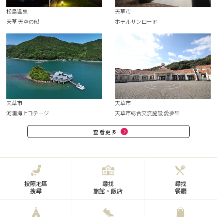
松島溫泉
天草市
天草 天空の船
ホテルサンロード
天草市
天草市
河浦海上コテージ
天草市総合交流施設 愛夢里
查看更多
按照地區
尋找
尋找
搜尋
旅館・飯店
餐廳