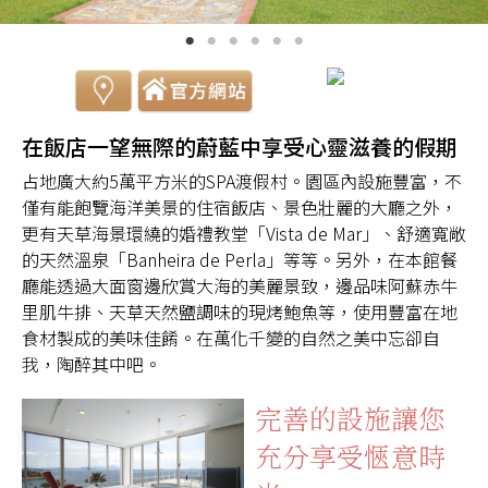
在飯店一望無際的蔚藍中享受心靈滋養的假期
占地廣大約5萬平方米的SPA渡假村。園區內設施豐富，不
僅有能飽覽海洋美景的住宿飯店、景色壯麗的大廳之外，
更有天草海景環繞的婚禮教堂「Vista de Mar」、舒適寬敞
的天然溫泉「Banheira de Perla」等等。另外，在本館餐
廳能透過大面窗邊欣賞大海的美麗景致，邊品味阿蘇赤牛
里肌牛排、天草天然鹽調味的現烤鮑魚等，使用豐富在地
食材製成的美味佳餚。在萬化千變的自然之美中忘卻自
我，陶醉其中吧。
完善的設施讓您
充分享受愜意時