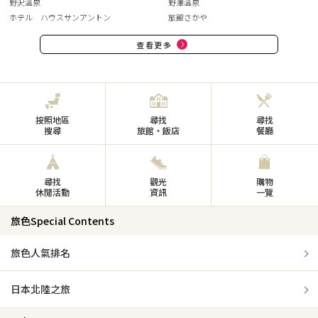
野沢溫泉
野澤溫泉
ホテル ハウスサンアントン
旅館さかや
查看更多
按照地區
尋找
尋找
搜尋
旅館・飯店
餐廳
尋找
觀光
購物
休閒活動
資訊
一覽
旅色Special Contents
旅色人氣排名
日本北陸之旅