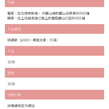
交通
電車：從北陸新幹線・JR飯山線的飯山站乘車約30分鐘
開車：從上信越高速公路上的豐田飯山IC起約30分鐘
入浴資訊
硫磺泉（pH8.9・美肌效果・引湯）
入住
15:00
退房
10:00
住宿方案
詳情請見官方網站