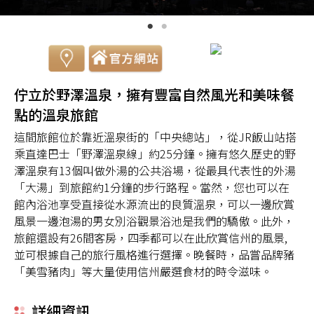
佇立於野澤溫泉，擁有豐富自然風光和美味餐
點的溫泉旅館
這間旅館位於靠近溫泉街的「中央總站」，從JR飯山站搭
乘直達巴士「野澤溫泉線」約25分鐘。擁有悠久歷史的野
澤溫泉有13個叫做外湯的公共浴場，從最具代表性的外湯
「大湯」到旅館約1分鐘的步行路程。當然，您也可以在
館內浴池享受直接從水源流出的良質溫泉，可以一邊欣賞
風景一邊泡湯的男女別浴觀景浴池是我們的驕傲。此外，
旅館還設有26間客房，四季都可以在此欣賞信州的風景,
並可根據自己的旅行風格進行選擇。晚餐時，品嘗品牌豬
「美雪豬肉」等大量使用信州嚴選食材的時令滋味。
詳細資訊