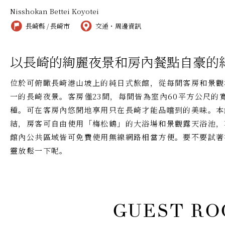
Nisshokan Bettei Koyotei
長崎縣 / 長崎市
交通・周邊資訊
以長崎的絢麗夜景和房內餐點自豪的
位於可俯瞰長崎港山坡上的純日式旅館，從每間客房和景觀
一的長崎夜景。客房僅23間，每間皆為室內60平方公尺的
種。可在客房內悠閒地享用只在長崎才能品嚐到的美味。本
結，房客可自由使用「梅松鶴」的大浴場和景觀露天浴池，
館內公共區域皆可免費使用無線網路相當方便。要不要試著
靈放鬆一下呢。