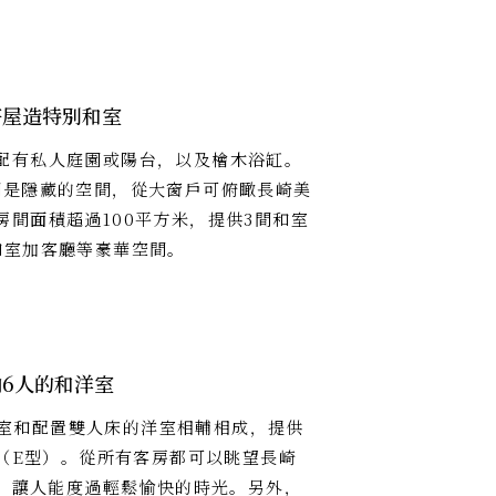
寄屋造特別和室
配有私人庭園或陽台，以及檜木浴缸。
間是隱藏的空間，從大窗戶可俯瞰長崎美
房間面積超過100平方米，提供3間和室
和室加客廳等豪華空間。
6人的和洋室
的和室和配置雙人床的洋室相輔相成，提供
（E型）。從所有客房都可以眺望長崎
，讓人能度過輕鬆愉快的時光。另外，