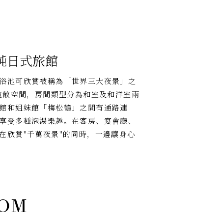
純日式旅館
浴池可欣賞被稱為「世界三大夜景」之
寬敞空間，房間類型分為和室及和洋室兩
館和姐妹館「梅松鶴」之間有通路連
享受多種泡湯樂趣。在客房、宴會廳、
在欣賞"千萬夜景"的同時，一邊讓身心