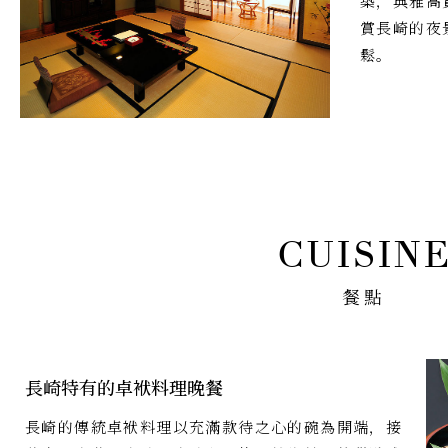
築，典雅高
賞長崎的夜
鬆。
餐點
長崎特有的卓袱料理晚餐
長崎的傳統卓袱料理以充滿款待之心的碗為開端，接