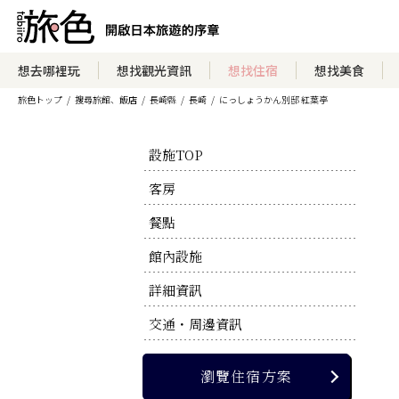
瀏覽住宿方案
想去哪裡玩
想找觀光資訊
想找住宿
想找美食
旅色トップ
搜尋旅館、飯店
長崎縣
長崎
にっしょうかん別邸 紅葉亭
瀏覽官方網站
設施TOP
客房
餐點
館內設施
詳細資訊
交通・周邊資訊
瀏覽住宿方案