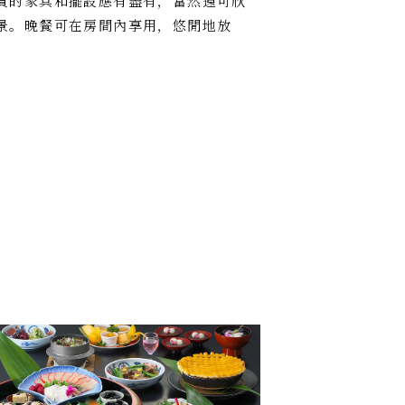
貴的家具和擺設應有盡有，當然還可欣
景。晚餐可在房間內享用，悠閒地放