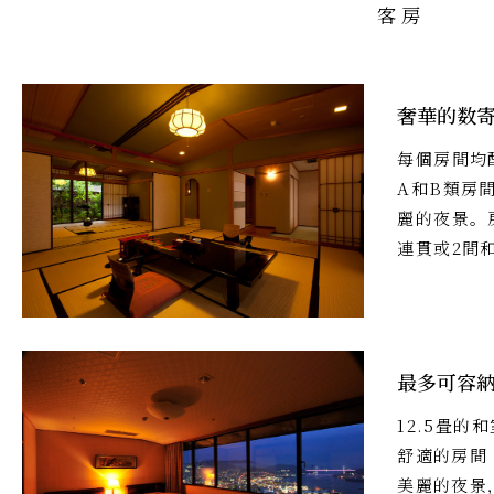
客房
奢華的数
每個房間均
A和B類房
麗的夜景。
連貫或2間
最多可容納
12.5畳
舒適的房間
美麗的夜景