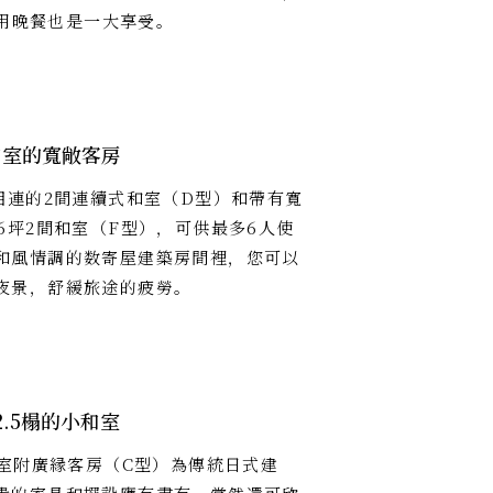
用晚餐也是一大享受。
和室的寬敞客房
坪相連的2間連續式和室（D型）和帶有寬
和6坪2間和室（F型），可供最多6人使
和風情調的数寄屋建築房間裡，您可以
夜景，舒緩旅途的疲勞。
2.5榻的小和室
的和室附廣縁客房（C型）為傳統日式建