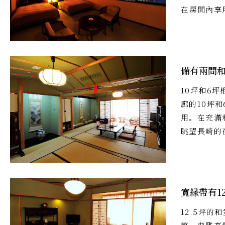
在房間內享
備有兩間
10坪和6
廊的10坪
用。在充滿
眺望長崎的
寬縁帶有1
12.5坪