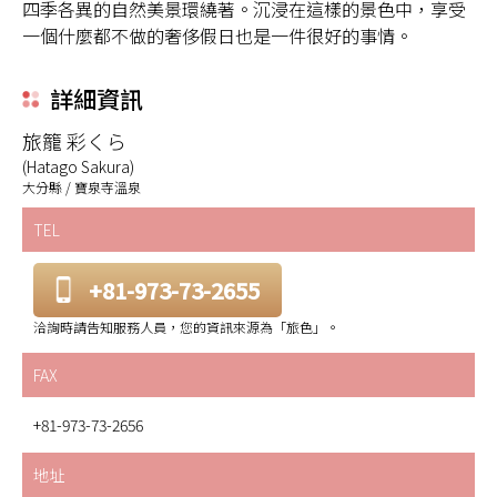
四季各異的自然美景環繞著。沉浸在這樣的景色中，享受
一個什麼都不做的奢侈假日也是一件很好的事情。
詳細資訊
旅籠 彩くら
(Hatago Sakura)
大分縣 / 寶泉寺溫泉
TEL
+81-973-73-2655
洽詢時請告知服務人員，您的資訊來源為「旅色」。
FAX
+81-973-73-2656
地址