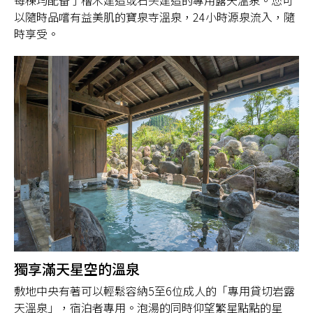
每棟均配备了檜木建造或石头建造的專用露天溫泉。您可
以隨時品嚐有益美肌的寶泉寺溫泉，24小時源泉流入，隨
時享受。
獨享滿天星空的溫泉
敷地中央有著可以輕鬆容納5至6位成人的「專用貸切岩露
天溫泉」，宿泊者專用。泡湯的同時仰望繁星點點的星