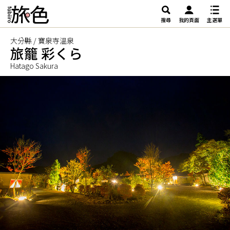
搜尋
我的頁面
主選單
大分縣 / 寶泉寺溫泉
旅籠 彩くら
Hatago Sakura