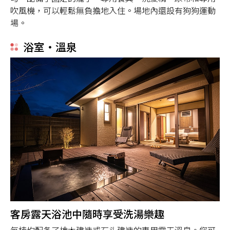
吹風機，可以輕鬆無負擔地入住。場地內還設有狗狗運動
場。
浴室・溫泉
客房露天浴池中隨時享受洗湯樂趣