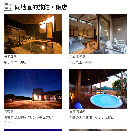
同地區的旅館・飯店
湯平温泉
長者原溫泉
癒しの宿 鷹勝
大分九重久織亭
湯布院
由布院溫泉
湯布院塚原高原“サンクチュアリ”
朝霧のみえる宿 ゆふいん花由
Villa