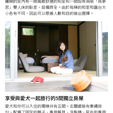
離開的室內有一間寬敞舒適的和室和一間設有兩張「席夢
思」雙人床的臥室，設備齊全。由於每棟的和室和露台大
小各有不同，因此可以根據人數和目的做出選擇。
享受與愛犬一起旅行的5間獨立房屋
愛犬和你可以入住的獨棟共有五間。玄關處裝有牽繩掛
勾，配備了固定的籠子、專用餐具、洗髮精、尿布和專用