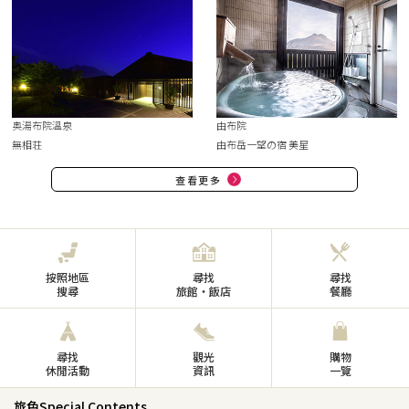
奥湯布院溫泉
由布院
無相荘
由布岳一望の宿 美星
查看更多
按照地區
尋找
尋找
搜尋
旅館・飯店
餐廳
尋找
觀光
購物
休閒活動
資訊
一覽
旅色Special Contents