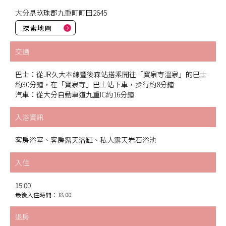
大分県玖珠郡九重町町田2645
探索地圖
交通
巴士：從JR久大本線豐後森站搭乘開往「寶泉寺溫泉」的巴士
約30分鐘，在「寶泉寺」巴士站下車，步行約8分鐘
汽車：從大分自動車道九重IC約16分鐘
入浴資訊
客房浴室、客房露天浴缸、私人露天岩石浴池
入住
15:00
最後入住時間：18:00
退房