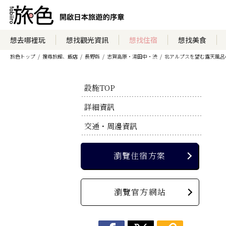
瀏覽住宿方案
想去哪裡玩
想找觀光資訊
想找住宿
想找美食
旅色トップ
搜尋旅館、飯店
長野縣
志賀高原・湯田中・渋
北アルプスを望む露天風呂
瀏覽官方網站
設施TOP
詳細資訊
交通・周邊資訊
瀏覽住宿方案
瀏覽官方網站