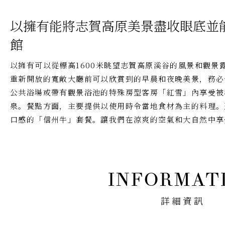
以擁有能將志賀高原美景盡收眼底並
館
以擁有可以從標高1600米眺望志賀高原溪谷的風景和觀景露
重新開放的寬敞大廳前可以欣賞到的早晨和夜晚美景，務必
公共浴場或帶有觀景浴池的特殊房型客房「紅雪」內享受被
泉。餐點方面，主要提供以使用時令當地食材為主的料理。
口感的「信州牛」套餐。讓我們在涼爽的空氣和大自然中享
詳細資訊