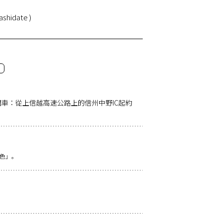
ashidate )
開車：從上信越高速公路上的信州中野IC起約
色」。