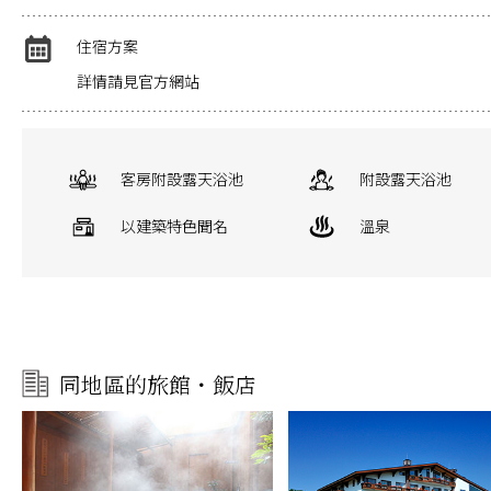
住宿方案
詳情請見官方網站
客房附設露天浴池
附設露天浴池
以建築特色聞名
溫泉
同地區的旅館・飯店