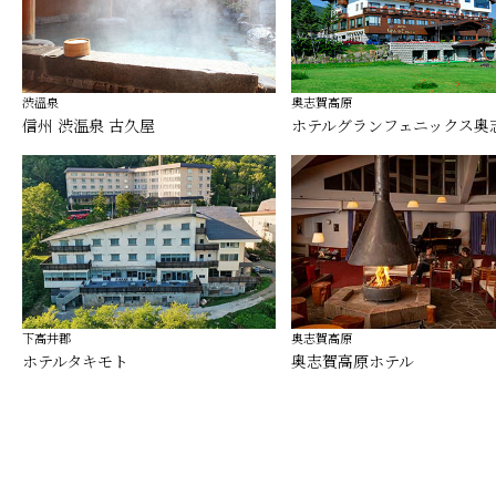
渋溫泉
奧志賀高原
信州 渋温泉 古久屋
ホテルグランフェニックス奥
下高井郡
奥志賀高原
ホテルタキモト
奥志賀高原ホテル