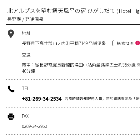
北アルプスを望む露天風呂の宿 ひがしだて
( Hotel Hig
長野縣 / 発哺溫泉
地址
長野県下高井郡山ノ内町平穏7149 発哺温泉
探索地圖
交通
電車：從長野電鐵長野線的湯田中站乘坐路線巴士約35分鐘 
40分鐘
TEL
+81-269-34-2534
洽詢時請告知服務人員，您的資訊來源為「旅
FAX
0269-34-2950