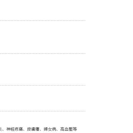
節炎、神經疼痛、皮膚癢、婦女病、高血壓等