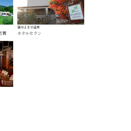
信州よませ溫泉
志賀
ホテルセラン