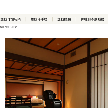
想找休閒玩樂
想找伴手禮
想找體驗
神社和寺廟巡禮
の宿 ひがしだて