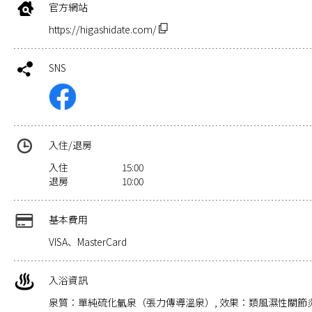
官方網站
https://higashidate.com/
SNS
入住/退房
入住
15:00
退房
10:00
基本費用
VISA、MasterCard
入浴資訊
泉質：單純硫化氫泉（張力傳導溫泉）, 效果：類風濕性關