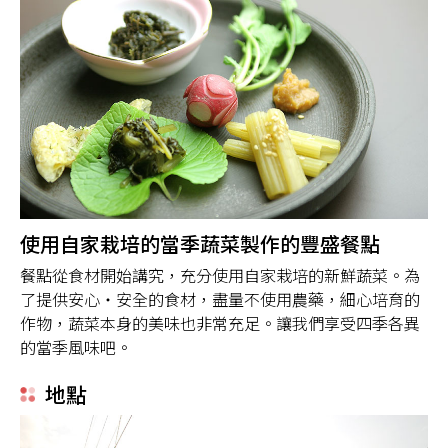
使用自家栽培的當季蔬菜製作的豐盛餐點
餐點從食材開始講究，充分使用自家栽培的新鮮蔬菜。為
了提供安心・安全的食材，盡量不使用農藥，細心培育的
作物，蔬菜本身的美味也非常充足。讓我們享受四季各異
的當季風味吧。
地點