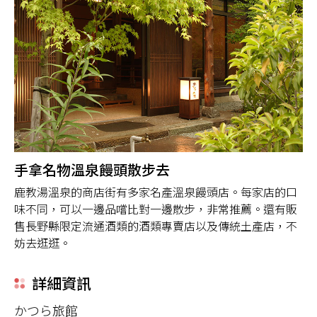
手拿名物溫泉饅頭散步去
鹿教湯溫泉的商店街有多家名產溫泉饅頭店。每家店的口
味不同，可以一邊品嚐比對一邊散步，非常推薦。還有販
售長野縣限定流通酒類的酒類專賣店以及傳統土產店，不
妨去逛逛。
詳細資訊
かつら旅館