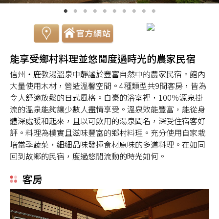
能享受鄉村料理並悠閒度過時光的農家民宿
信州・鹿教湯溫泉中靜謐於豐富自然中的農家民宿。館內
大量使用木材，營造溫馨空間。4種類型共9間客房，皆為
令人舒適放鬆的日式風格。自豪的浴室裡，100％源泉掛
流的溫泉能夠讓少數人盡情享受。溫泉效能豐富，能從身
體深處暖和起來，且以可飲用的湯泉聞名，深受住宿客好
評。料理為樸實且滋味豐富的鄉村料理。充分使用自家栽
培當季蔬菜，細細品味發揮食材原味的多道料理。在如同
回到故鄉的民宿，度過悠閒流動的時光如何。
客房