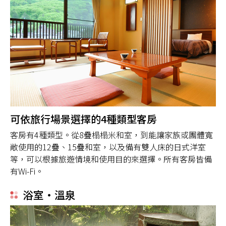
可依旅行場景選擇的4種類型客房
客房有4種類型。從8疊榻榻米和室，到能讓家族或團體寬
敞使用的12疊、15疊和室，以及備有雙人床的日式洋室
等，可以根據旅遊情境和使用目的來選擇。所有客房皆備
有Wi-Fi。
浴室・溫泉