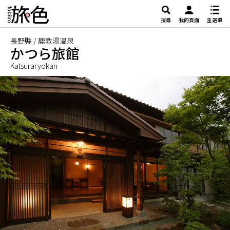
搜尋
我的頁面
主選單
長野縣 / 鹿教湯溫泉
かつら旅館
Katsuraryokan