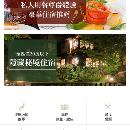
按照地區
尋找
尋找
搜尋
旅館・飯店
餐廳