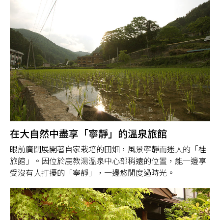
在大自然中盡享「寧靜」的溫泉旅館
眼前廣闊展開著自家栽培的田畑，風景寧靜而迷人的「桂
旅館」。因位於鹿教湯溫泉中心部稍遠的位置，能一邊享
受沒有人打擾的「寧靜」，一邊悠閒度過時光。