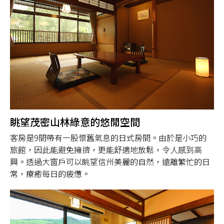
眺望茂密山林綠意的悠閒空間
客房是9間帶有一股懷舊氣息的日式房間。由於是小巧的
旅館，因此能避免擁擠，更能舒適地放鬆，令人感到高
興。透過大窗戶可以眺望信州美麗的自然，遠離繁忙的日
常，療癒每日的疲憊。