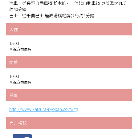
汽車：從長野自動車道 松本IC・上信越自動車道 東部湯之丸IC
約40分鐘
巴士：從千曲巴士 鹿教湯橋站牌步行約4分鐘
入住
15:00
※視方案而異
退房
10:00
※視方案而異
首頁
http://www.katsura-ryokan.com/
官方帳號