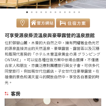
可享受源泉掛流溫泉與豪華露營的溫泉旅館
位於御嶽山麓，木曾的大自然之中，擁有閃耀著金色光芒
的源泉直接流出的天然溫泉、豪華露營、露營區以及沉穩
和風現代客房的「ホテル木曽温泉黄金の湯 グランピング
ONTAKE」。可以從各種住宿方案中依場合選擇，不僅適
合家人和朋友，亦廣泛應對團體旅行與女子會。可供多代
同堂旅行，例如親世代住飯店，子女世代住豪華露營。在
雄偉的景色和滿天星斗的開放自然中，享受各自喜愛的時
光。
客房