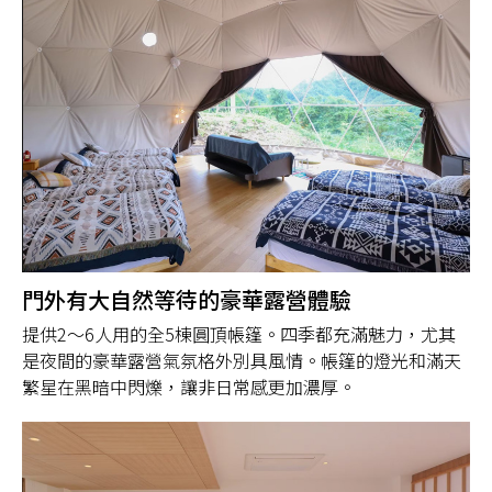
門外有大自然等待的豪華露營體驗
提供2～6人用的全5棟圓頂帳篷。四季都充滿魅力，尤其
是夜間的豪華露營氣氛格外別具風情。帳篷的燈光和滿天
繁星在黑暗中閃爍，讓非日常感更加濃厚。