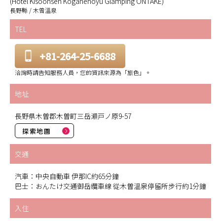
(Hotel Kisoonsen Koganenoyu Glamping ONTAKE)
長野縣 / 木曾溫泉
TEL
+81-264-25-6688
洽詢時請告知服務人員，您的資訊來源為「旅色」。
地址
長野県木曽郡木曽町三岳瀬戸ノ原9-57
探索地圖
交通
汽車：中央自動車 伊那IC約65分鐘
巴士：おんたけ交通御岳纜車線 從木曽溫泉停留所步行約1分鐘
入住