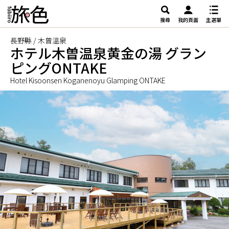
搜尋
我的頁面
主選單
長野縣 / 木曾溫泉
ホテル木曽温泉黄金の湯 グラン
ピングONTAKE
Hotel Kisoonsen Koganenoyu Glamping ONTAKE