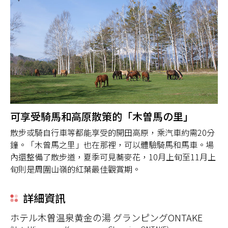
可享受騎馬和高原散策的「木曽馬の里」
散步或騎自行車等都能享受的開田高原，乘汽車約需20分
鐘。「木曾馬之里」也在那裡，可以體驗騎馬和馬車。場
內還整備了散步道，夏季可見蕎麥花，10月上旬至11月上
旬則是周圍山嶺的紅葉最佳觀賞期。
詳細資訊
ホテル木曽温泉黄金の湯 グランピングONTAKE