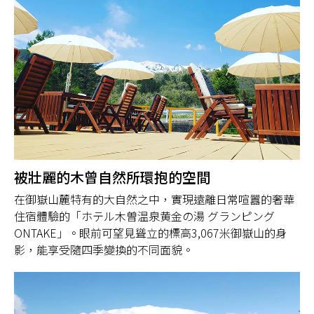
被壯麗的木曾自然所環抱的空間
在御嶽山麓特有的大自然之中，實現遠離日常喧囂的奢華
住宿體驗的「ホテル木曽温泉黄金の湯 グランピング
ONTAKE」。眼前可望見聳立的標高3,067米御嶽山的身
影，能享受隨四季變換的不同面貌。