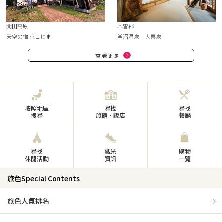
開田高原
木曽郡
天空の宿 京こじま
釜沼温泉 大喜泉
查看更多
按照地區
尋找
尋找
搜尋
旅館・飯店
餐廳
尋找
觀光
購物
休閒活動
資訊
一覽
旅色Special Contents
旅色人氣排名