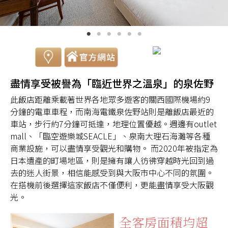
盡情享受被譽為「臨近世界之溫泉」的泉佐野
此飯店距離乘載著世界各地眾多遊客的關西國際機場約9
分鐘的電車車程，而南海電鐵泉佐野站則是離飯店最近的
車站，步行約7分鐘可抵達，地理位置優越。週邊有outlet
mall、「臨空遊樂城SEACLE」、泉南大理石海灘等各種
商業設施，可以盡情享受觀光和購物。 而2020年被指定為
日本遺產的町場地區，則是擁有讓人彷彿穿越時光回到過
去的迷人街景，相信能感受到與大阪市中心不同的氛圍。
在搭機前後選擇這家飯店不僅便利，更能盡情享受大阪觀
光。
全客房面積均超