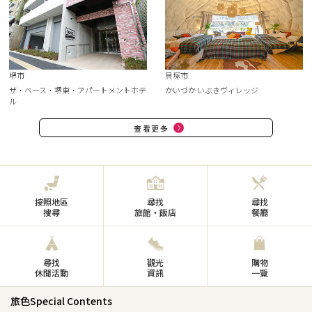
堺市
貝塚市
ザ・ベース・堺東・アパートメントホテ
かいづか いぶきヴィレッジ
ル
查看更多
按照地區
尋找
尋找
搜尋
旅館・飯店
餐廳
尋找
觀光
購物
休閒活動
資訊
一覽
旅色Special Contents