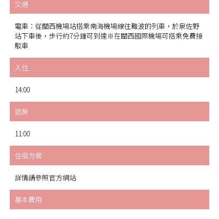
交通
電車：從關西機場站搭乘南海機場線往難波的列車，於泉佐野
站下車後，步行約7分鐘可到達※在關西國際機場可搭乘免費接
駁車
入住
14:00
退房
11:00
住宿方案
詳情請參照官方網站
基本費用