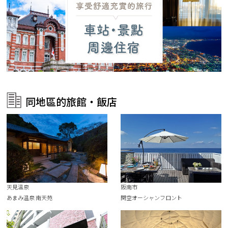
同地區的旅館・飯店
天見溫泉
阪南市
あまみ温泉 南天苑
関空オーシャンフロント