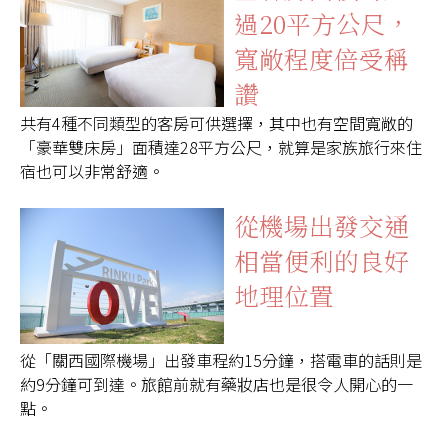
過20平方公尺，
寬敞程度倍受稱
讚
共有4種不同類型的客房可供選擇，其中也有空間寬敞的
「豪華雙床房」面積達28平方公尺，就算是家族旅行來住
宿也可以非常舒適。
從機場出發交通
相當便利的良好
地理位置
從「關西國際機場」出發車程約15分鐘，搭電車的話則是
約9分鐘可到達。旅館前就有藥妝店也是很令人開心的一
點。