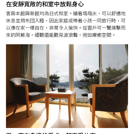
在安靜寬敞的和室中放鬆身心
客房本館與新館均為日式和室。鋪著塌塌米，可以舒適地
休息並用布団入睡，因此家庭或帶著小孩一同旅行時，可
以像在家一樣自在，非常令人愉快。從窗戶可一覽撲擊而
來的阿蘇海，細聽還能聽見波浪聲，宛如療癒空間。