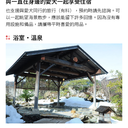
與一直在身邊的愛犬一起享受住宿
也支援與愛犬同行的旅行（有料），預約時請先諮詢。可
以一起眺望海景散步，應該能留下許多回憶。因為沒有專
用設施和備品，請攜帶平時喜愛的用品。
浴室・溫泉