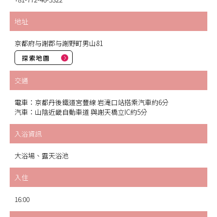
地址
京都府与謝郡与謝野町男山81
探索地圖
交通
電車：京都丹後鐵道宮豐線 岩滝口站搭乘汽車約6分
汽車：山陰近畿自動車道 與謝天橋立IC約5分
入浴資訊
大浴場、露天浴池
入住
16:00