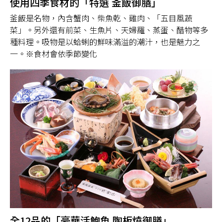
使用四季食材的「特選 釜飯御膳」
釜飯是名物，內含蟹肉、柴魚乾、雞肉、「五目風蔬
菜」。另外還有前菜、生魚片、天婦羅、蒸蛋、醋物等多
種料理。吸物是以蛤蜊的鮮味滿溢的潮汁，也是魅力之
一。※食材會依季節變化
全12品的「豪華活鮑魚 陶板燒御膳」