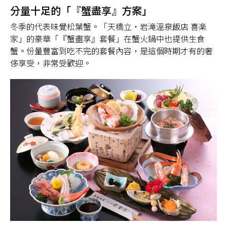
分量十足的「『蟹盡享』方案」
冬季的代表味覺松葉蟹。「天橋立・岩滝溫泉飯店 喜楽
家」的豪華「『蟹盡享』套餐」在蟹火鍋中也提供生食
蟹。份量豐富到吃不完的套餐內容，是這個時期才有的奢
侈享受，非常受歡迎。