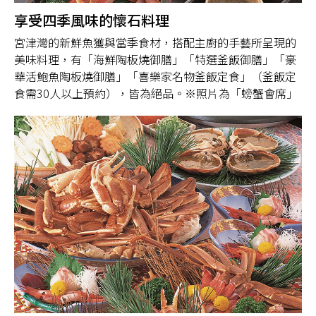
享受四季風味的懷石料理
宮津灣的新鮮魚獲與當季食材，搭配主廚的手藝所呈現的
美味料理，有「海鮮陶板燒御膳」「特選釜飯御膳」「豪
華活鮑魚陶板燒御膳」「喜樂家名物釜飯定食」（釜飯定
食需30人以上預約），皆為絕品。※照片為「螃蟹會席」