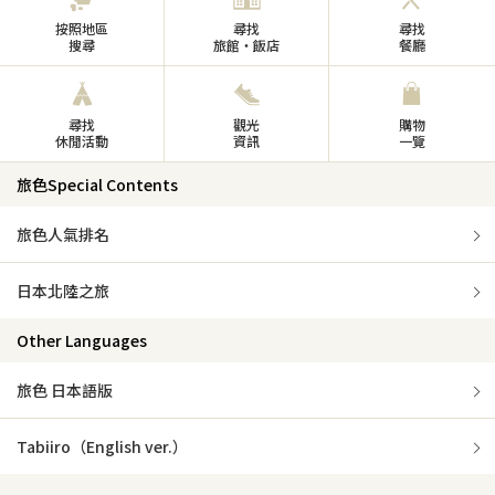
按照地區
尋找
尋找
搜尋
旅館・飯店
餐廳
尋找
觀光
購物
休閒活動
資訊
一覽
旅色Special Contents
旅色人氣排名
日本北陸之旅
Other Languages
旅色 日本語版
Tabiiro（English ver.）