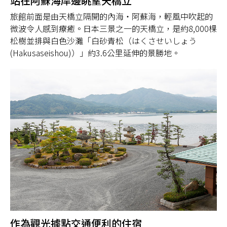
站在阿蘇海岸邊眺望天橋立
旅館前面是由天橋立隔開的內海・阿蘇海，輕風中吹起的
微波令人感到療癒。日本三景之一的天橋立，是約8,000棵
松樹並排與白色沙灘「白砂青松（はくさせいしょう
(Hakusaseishou)）」約3.6公里延伸的景勝地。
作為觀光據點交通便利的住宿