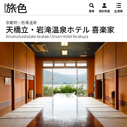
搜尋
我的頁面
主選單
京都府 / 岩滝溫泉
天橋立・岩滝温泉ホテル 喜楽家
Amanohashidate Iwataki Onsen Hotel Kirakuya