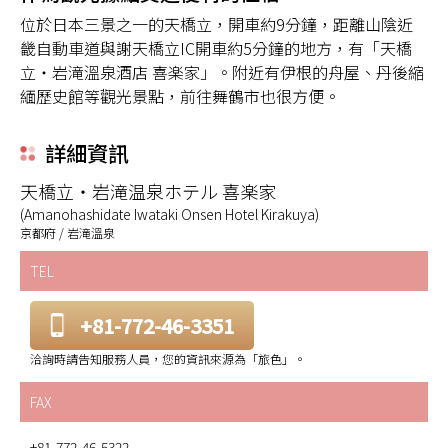
位於日本三景之一的天橋立，開車約9分鐘，距離山陰近
畿自動車道與謝天橋立IC開車約5分鐘的地方，有「天橋
立・岩滝溫泉酒店 喜楽家」。附近有伊根的舟屋、丹後縮
緬歷史館等觀光景點，前往舞鶴市也很方便。
詳細資訊
天橋立・岩滝温泉ホテル 喜楽家
(Amanohashidate Iwataki Onsen Hotel Kirakuya)
京都府 / 岩滝溫泉
TEL
+81-772-46-3351
洽詢時請告知服務人員，您的資訊來源為「旅色」。
FAX
+81-772-46-5322