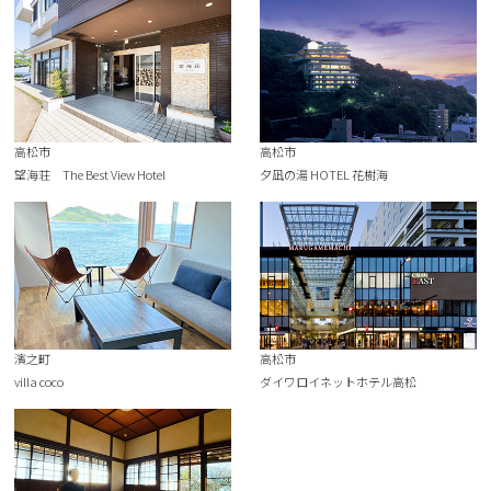
高松市
高松市
望海荘 The Best View Hotel
夕凪の湯 HOTEL 花樹海
濱之町
高松市
villa coco
ダイワロイネットホテル高松