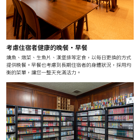
考慮住宿者健康的晚餐・早餐
燒魚、燉菜、生魚片、漢堡排等定食，以每日更換的方式
提供晚餐。早餐也考慮到長期住宿者的身體狀況，採用均
衡的菜單，讓您一整天充滿活力。