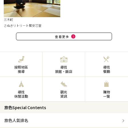
三木町
さぬきリトリート繋安芯堂
查看更多
按照地區
尋找
尋找
搜尋
旅館・飯店
餐廳
尋找
觀光
購物
休閒活動
資訊
一覽
旅色Special Contents
旅色人氣排名