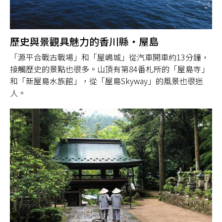
歷史與景觀具魅力的香川縣・屋島
「源平合戰古戰場」和「屋嶋城」從汽車開車約13分鐘，
接觸歷史的景點也很多。山頂有第84番札所的「屋島寺」
和「新屋島水族館」，從「屋島Skyway」的風景也很迷
人。