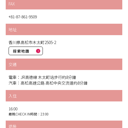
FAX
+81-87-861-9509
地址
香川県高松市木太町2505-2
探索地圖
交通
電車：JR高徳線 木太町站步行約8分鐘
汽車：高松高速公路 高松中央交流道約8分鐘
入住
16:00
最晚CHECK IN時間：23:00
退房