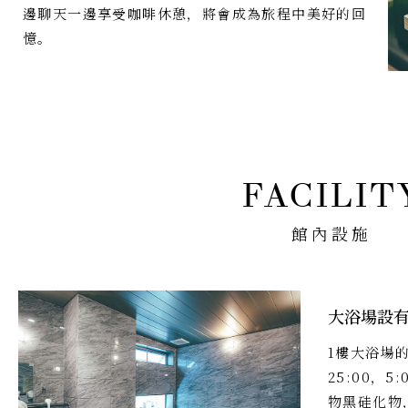
邊聊天一邊享受咖啡休憩，將會成為旅程中美好的回
憶。
館內設施
大浴場設
1樓大浴場的
25:00，
物黑硅化物