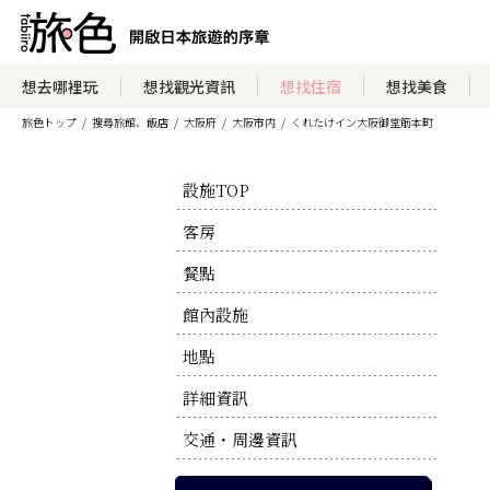
瀏覽住宿方案
想去哪裡玩
想找觀光資訊
想找住宿
想找美食
旅色トップ
搜尋旅館、飯店
大阪府
大阪市内
くれたけイン大阪御堂筋本町
瀏覽官方網站
設施TOP
客房
餐點
館內設施
地點
詳細資訊
交通・周邊資訊