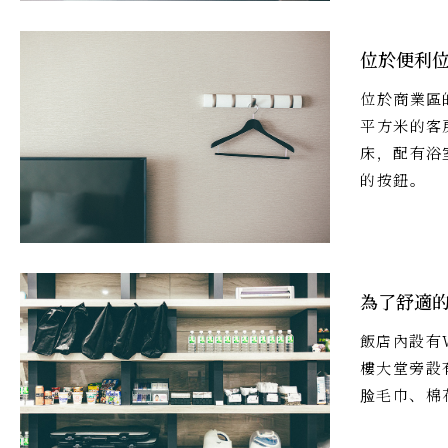
位於便利
位於商業區
平方米的客
床，配有浴
的按鈕。
為了舒適
飯店內設有W
樓大堂旁設
脸毛巾、棉