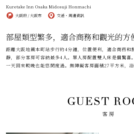
Kuretake Inn Osaka Midosuji Honmachi
大阪府 / 大阪市
交通・周邊資訊
部屋類型繁多，適合商務和觀光的方
距離大阪地鐵本町站步行約4分鐘，位置便利，適合商務和
靜，部分客房可容納最多4人。單人房配置雙人床是個驚喜
一天回來較晚也能悠閒度過。無障礙客房面積27平方米，
客房