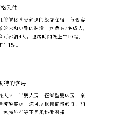
價格入住
理的價格享受舒適的飯店住宿。每個客
敞的床和典雅的裝潢，定員為2名成人，
多可容納4人。退房時間為上午10點，
下午1點。
獨特的客房
雙人床，半雙人房，經濟型雙床房，豪
無障礙客房。您可以根據商務旅行、和
、家庭旅行等不同風格做選擇。