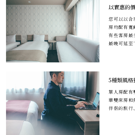
以實惠的
您可以以合
房均配有寬
有些客房最
最晚可延至
5種類風格
單人房配有
華雙床房和
伴侶的旅行