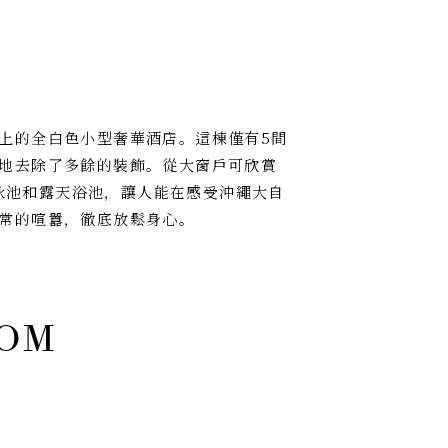
上的全白色小型奢華酒店。這棟僅有5間
地去除了多餘的裝飾。從大窗戶可欣賞
際泳池和露天浴池，讓人能在感受沖繩大自
常的喧囂，徹底放鬆身心。