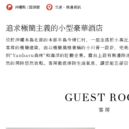
沖繩縣 / 国頭郡
交通・周邊資訊
追求極簡主義的小型豪華酒店
位於沖繩本島北部的本部半島今帰仁村，一座坐落於小高丘
客房的極簡建築，由以極簡風格著稱的小川晋一設計，完美
到"Yanbaru森林"和海洋的壯觀全景。露台上設有無邊
然的同時悠然放鬆。客房徹底排除生活氣息，讓您能忘卻日
客房