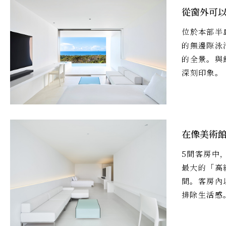
從窗外可
位於本部半
的無邊際泳
的全景。與
深刻印象。
在像美術
5間客房中
最大的「高
間。客房內
排除生活感