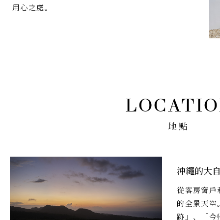
用心之處。
地點
沖繩的大
從客房窗戶
的全景天空
跡」、「今