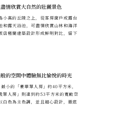
以盡情欣賞大自然的壯麗景色
島小高的丘陵之上，從客房窗戶或露台
池和露天浴池，可盡情欣賞山林和海洋
飯店極簡建築設計形成鮮明對比，留下
館般的空間中體驗無比愉悅的時光
，最小的「豪華單人房」約40平方米，
級單人房」則達到約53平方米的寬敞空
以白色為主色調，並且細心設計，徹底
。