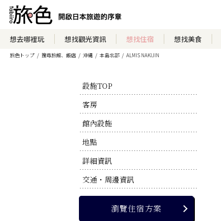
瀏覽住宿方案
想去哪裡玩
想找觀光資訊
想找住宿
想找美食
旅色トップ
搜尋旅館、飯店
沖縄
本島北部
ALMIS NAKIJIN
瀏覽官方網站
設施TOP
客房
館內設施
地點
詳細資訊
交通・周邊資訊
瀏覽住宿方案