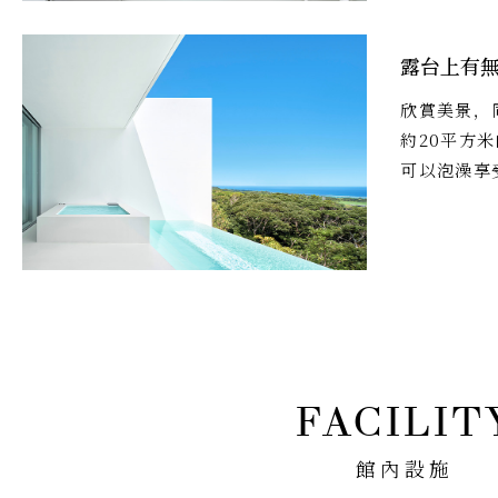
露台上有
欣賞美景，
約20平方
可以泡澡享
館內設施