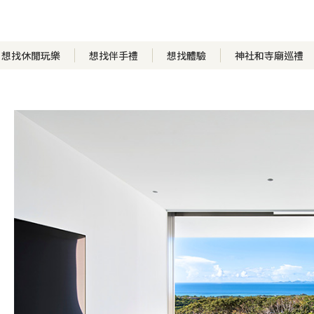
想找休閒玩樂
想找伴手禮
想找體驗
神社和寺廟巡禮