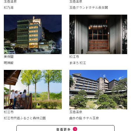
玉造溫泉
玉造溫泉
松乃湯
玉造グランドホテル長生閣
美保關
松江市
明神館
まほろ 松江
松江市
玉造溫泉
松江市宍道ふるさと森林公園
曲水の庭 ホテル玉泉
查看更多