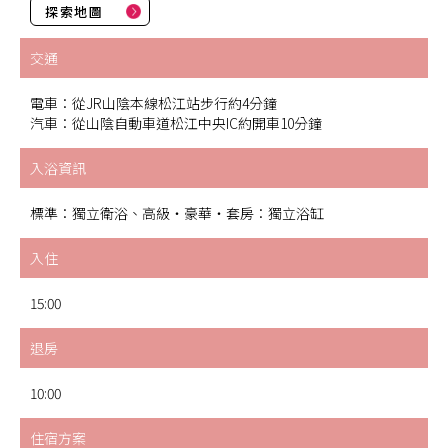
探索地圖
交通
電車：從JR山陰本線松江站步行約4分鐘
汽車：從山陰自動車道松江中央IC約開車10分鐘
入浴資訊
標準：獨立衛浴、高級・豪華・套房：獨立浴缸
入住
15:00
退房
10:00
住宿方案