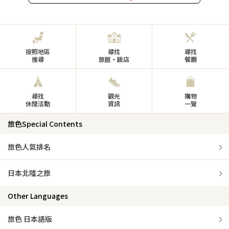
按照地區
尋找
尋找
搜尋
旅館・飯店
餐廳
尋找
觀光
購物
休閒活動
資訊
一覽
旅色Special Contents
旅色人氣排名
日本北陸之旅
Other Languages
旅色 日本語版