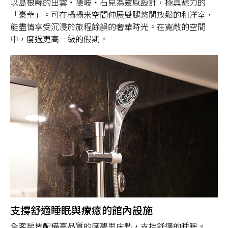
以島根縣的出雲・隱岐・石見為靈感設計，極具魅力的
「豪華」。可在榻榻米空間伸展雙腿悠閒放鬆的和洋室，
能盡情享受沉浸於旅程餘韻的奢華時光。在寬敞的空間
中，度過更高一級的假期。
支撐舒適睡眠與療癒的館內設施
全客房皆配備高品質的席夢思床墊，支持舒適的睡眠。