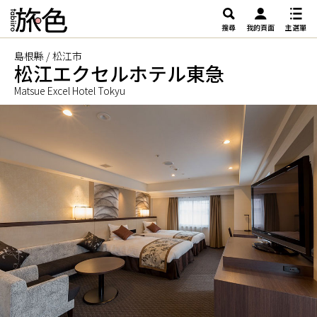
搜尋
我的頁面
主選單
島根縣 / 松江市
松江エクセルホテル東急
Matsue Excel Hotel Tokyu