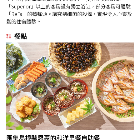
「Superior」以上的客房設有獨立浴缸，部分客房可體驗
「ReFa」的蓮蓬頭。講究到細節的設備，實現令人心靈放
鬆的住宿體驗。
餐點
匯集島根縣恩惠的和洋早餐自助餐