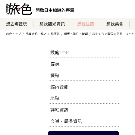
瀏覽住宿方案
想去哪裡玩
想找觀光資訊
想找住宿
想找美食
旅色トップ
搜尋旅館、飯店
兵庫縣
但馬・香住・城崎
心やすらぐ海辺の実家 よどや
瀏覽官方網站
設施TOP
客房
餐點
館內設施
地點
詳細資訊
交通・周邊資訊