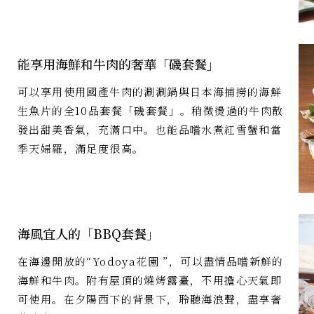
能享用海鮮和牛肉的奢華「磯套餐」
可以享用使用國產牛肉的涮涮鍋與日本海捕撈的海鮮
生魚片的全10品套餐「磯套餐」。稍微燙過的牛肉散
發出甜美香氣，充滿口中。也能品嚐水煮紅雪蟹和當
季天婦羅，滿足度很高。
海風宜人的「BBQ套餐」
在海邊開放的“Yodoya花園 ”，可以盡情品嚐新鮮的
海鮮和牛肉。附有屋頂的燒烤露臺，不用擔心天氣即
可使用。在夕陽西下的背景下，聆聽海浪聲，盡享奢