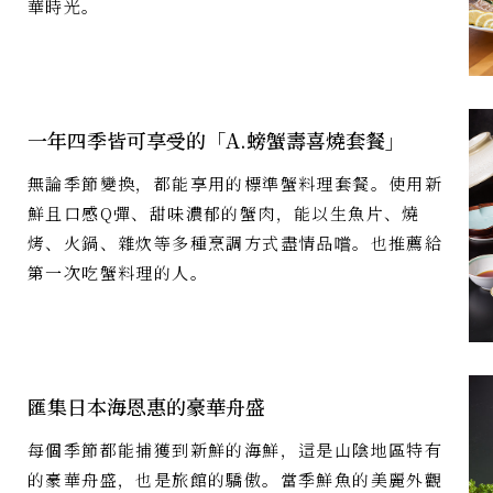
華時光。
一年四季皆可享受的「A.螃蟹壽喜燒套餐」
無論季節變換，都能享用的標準蟹料理套餐。使用新
鮮且口感Q彈、甜味濃郁的蟹肉，能以生魚片、燒
烤、火鍋、雜炊等多種烹調方式盡情品嚐。也推薦給
第一次吃蟹料理的人。
匯集日本海恩惠的豪華舟盛
每個季節都能捕獲到新鮮的海鮮，這是山陰地區特有
的豪華舟盛，也是旅館的驕傲。當季鮮魚的美麗外觀