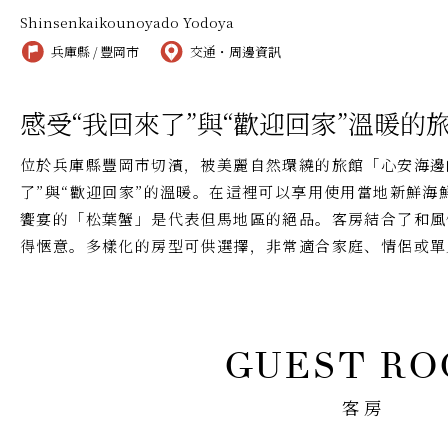
Shinsenkaikounoyado Yodoya
兵庫縣 / 豐岡市
交通・周邊資訊
感受“我回來了”與“歡迎回家”溫暖的
位於兵庫縣豐岡市切濱，被美麗自然環繞的旅館「心安海邊
了”與“歡迎回家”的溫暖。在這裡可以享用使用當地新鮮
饗宴的「松葉蟹」是代表但馬地區的絕品。客房結合了和風
得愜意。多樣化的房型可供選擇，非常適合家庭、情侶或單
客房