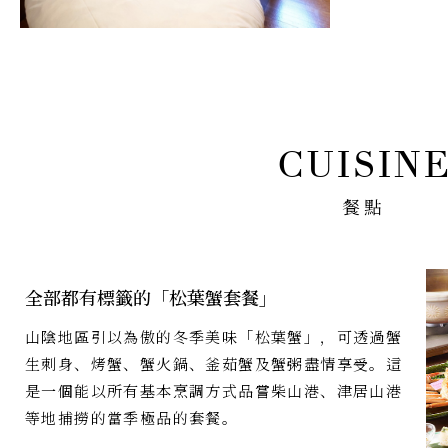
餐點
全部都有標籤的「松葉蟹套餐」
山陰地區引以為傲的冬季美味「松葉蟹」，可透過蟹
生刺身、烤蟹、蟹火鍋、釜茹蟹及蟹粥盡情享受。這
是一個能以所有基本烹調方式品嘗柴山港、津居山港
等地捕撈的當季極品的套餐。