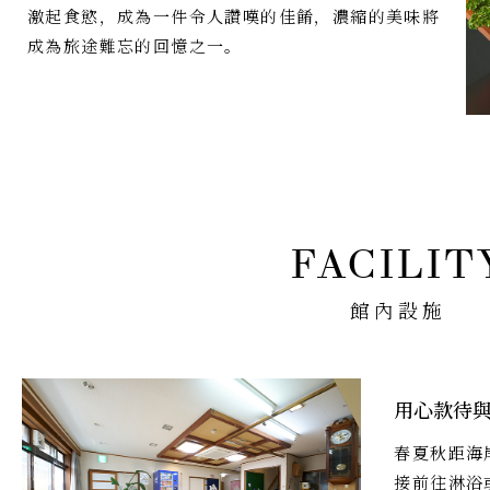
激起食慾，成為一件令人讚嘆的佳餚，濃縮的美味將
成為旅途難忘的回憶之一。
館內設施
用心款待
春夏秋距海
接前往淋浴