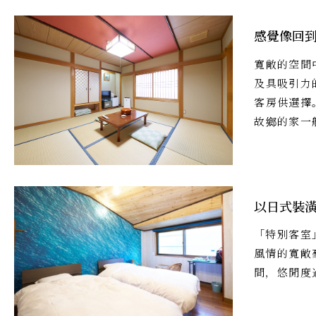
感覺像回
寬敞的空間
及具吸引力
客房供選擇
故鄉的家一
以日式裝
「特別客室
風情的寬敞
間，悠閒度