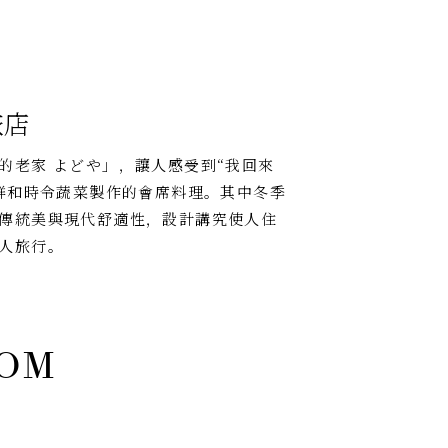
旅店
的老家 よどや」，讓人感受到“我回來
海鮮和時令蔬菜製作的會席料理。其中冬季
傳統美與現代舒適性，設計講究使人住
人旅行。