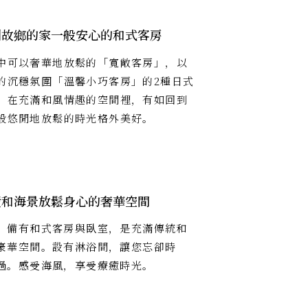
到故鄉的家一般安心的和式客房
中可以奢華地放鬆的「寬敞客房」，以
的沉穩氛圍「溫馨小巧客房」的2種日式
。在充滿和風情趣的空間裡，有如回到
般悠閒地放鬆的時光格外美好。
潢和海景放鬆身心的奢華空間
」備有和式客房與臥室，是充滿傳統和
豪華空間。設有淋浴間，讓您忘卻時
過。感受海風，享受療癒時光。