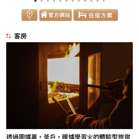
客房
透過圍爐裏・釜戶・暖爐學習火的體驗型旅宿