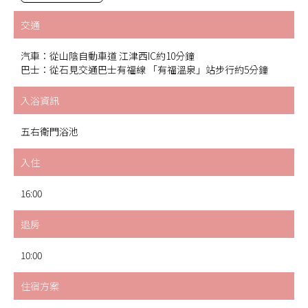
交通
汽車：從山陰自動車道 江津西IC約10分鐘
巴士：從石見交通巴士有福線 「有福溫泉」站步行約5分鐘
入浴資訊
五右衛門浴池
入住
16:00
退房
10:00
住宿方案