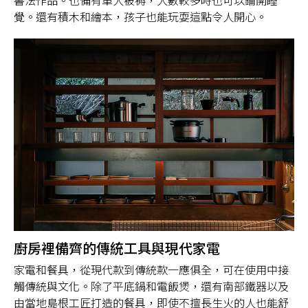
書法作品。也備有單人被褥，人數較多時也可以鋪開睡
覺。還有積木和繪本，孩子也能玩耍這點令人開心。
廚房裡備齊的傳統工具與現代家電
家電和餐具，從現代款到傳統款一應俱全，可在使用中接
觸傳統與文化。除了平底鍋和電飯煲，還有南部鐵器以及
由當地島根工匠打造的餐具，即使不擅長生火的人也能舒