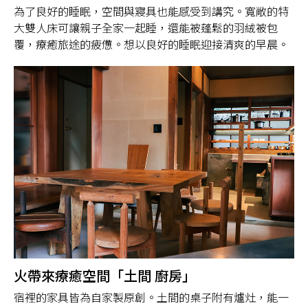
為了良好的睡眠，空間與寢具也能感受到講究。寬敞的特
大雙人床可讓親子全家一起睡，還能被蓬鬆的羽絨被包
覆，療癒旅途的疲憊。想以良好的睡眠迎接清爽的早晨。
火帶來療癒空間「土間 廚房」
宿裡的家具皆為自家製原創。土間的桌子附有爐灶，能一