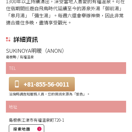
1300年以上持續湧出，深受當地人喜愛的有福溫泉。可在
住宿期間巡遊自飛鳥時代延續至今的源泉外湯「御前湯」
「皋月湯」「彌生湯」。每週六還會舉辦神樂，因此非常
適合連住多晚，盡情享受觀光。
詳細資訊
SUKINOYA明暖（ANON）
島根縣 / 有福溫泉
TEL
+81-855-56-0011
洽詢時請告知服務人員，您的資訊來源為「旅色」。
地址
島根県江津市有福温泉町720-1
探索地圖