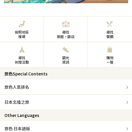
按照地區
尋找
尋找
搜尋
旅館・飯店
餐廳
尋找
觀光
購物
休閒活動
資訊
一覽
旅色Special Contents
旅色人氣排名
日本北陸之旅
Other Languages
旅色 日本語版