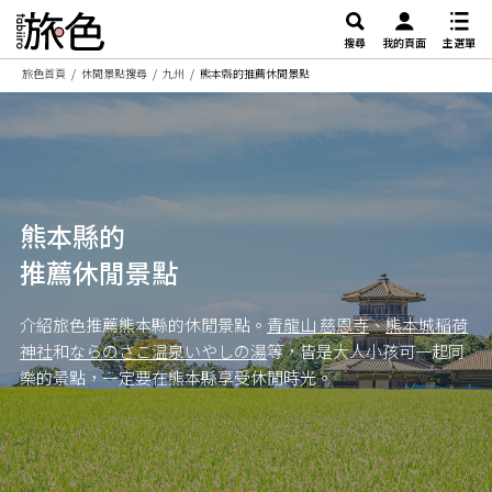
搜尋
我的頁面
主選單
旅色首頁
休閒景點搜尋
九州
熊本縣的推薦休閒景點
熊本縣的
推薦休閒景點
介紹旅色推薦熊本縣的休閒景點。
青龍山 慈恩寺
、
熊本城稲荷
神社
和
ならのさこ温泉いやしの湯
等，皆是大人小孩可一起同
樂的景點，一定要在熊本縣享受休閒時光。